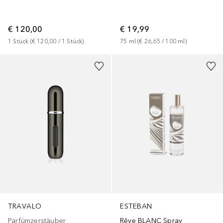
€ 120,00
€ 19,99
1
Stück
 (
€ 120,00
 / 
1
Stück
)
75
ml
 (
€ 26,65
 / 
100
ml
)
TRAVALO
ESTEBAN
Parfümzerstäuber
Rêve BLANC Spray