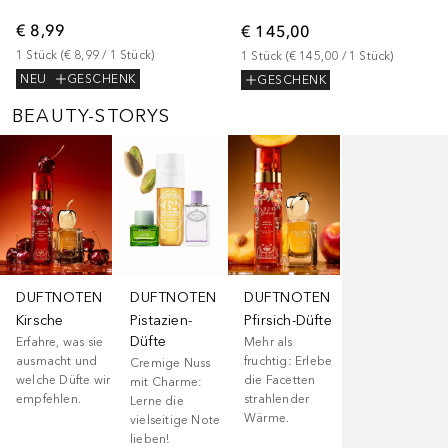
€ 8,99
€ 145,00
1
Stück
 (
€ 8,99
 / 
1
Stück
)
1
Stück
 (
€ 145,00
 / 
1
Stück
)
NEU
GESCHENK
GESCHENK
BEAUTY-STORYS
Überspringen
DUFTNOTEN
DUFTNOTEN
DUFTNOTEN
Kirsche
Pistazien-
Pfirsich-Düfte
Düfte
Erfahre, was sie
Mehr als
ausmacht und
fruchtig: Erlebe
Cremige Nuss
welche Düfte wir
die Facetten
mit Charme:
empfehlen.
strahlender
Lerne die
Wärme.
vielseitige Note
lieben!