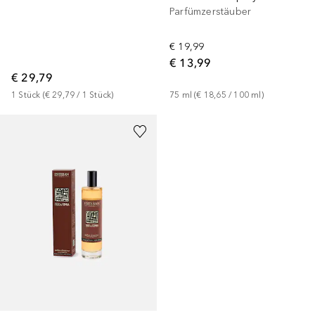
Parfümzerstäuber
€ 19,99
€ 13,99
€ 29,79
1
Stück
 (
€ 29,79
 / 
1
Stück
)
75
ml
 (
€ 18,65
 / 
100
ml
)