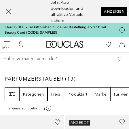
Jetzt App
[navigation.slideout.screenreader]
downloaden und
ANZEIGEN
attraktive Vorteile
sichern
GRATIS: 8 Luxus-Duftproben zu deiner Bestellung ab 89 € mit
Beauty Card (CODE: SAMPLES)
Zur Douglas Startseite
Zu Meiner 
Menü öffnen
Zu Meinem Kundenkonto
Zum
Menü
Gehe zurück
Suche ausführen
PARFÜMZERSTÄUBER
13
ERGEBNISSE
PARFÜMZERSTÄUBER
(
13
)
Filter
Kategorien
Preis
Produktart
Marke
Für wen
Hinweise zur Sortierung
Gesponsert
Gesponsert
ANGEBOT