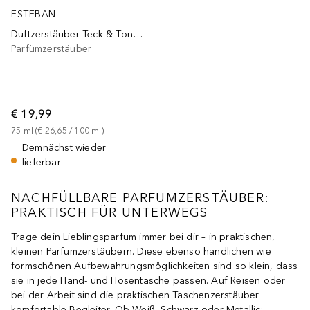
ESTEBAN
Duftzerstäuber Teck & Tonka
Parfümzerstäuber
€ 19,99
75
ml
 (
€ 26,65
 / 
100
ml
)
Demnächst wieder
lieferbar
NACHFÜLLBARE PARFUMZERSTÄUBER:
PRAKTISCH FÜR UNTERWEGS
Trage dein Lieblingsparfum immer bei dir – in praktischen,
kleinen Parfumzerstäubern. Diese ebenso handlichen wie
formschönen Aufbewahrungsmöglichkeiten sind so klein, dass
sie in jede Hand- und Hosentasche passen. Auf Reisen oder
bei der Arbeit sind die praktischen Taschenzerstäuber
komfortable Begleiter. Ob Weiß, Schwarz oder Metallic: