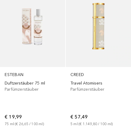
CREED
ESTEBAN
Travel Atomisers
Duftzerstäuber 75 ml
Parfümzerstäuber
Parfümzerstäuber
€ 57,49
€ 19,99
5
ml
 (
€ 1.149,80
 / 
100
ml
)
75
ml
 (
€ 26,65
 / 
100
ml
)