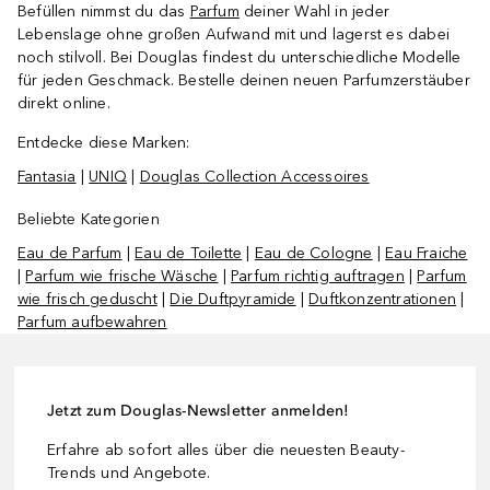
Befüllen nimmst du das
Parfum
deiner Wahl in jeder
Lebenslage ohne großen Aufwand mit und lagerst es dabei
noch stilvoll. Bei Douglas findest du unterschiedliche Modelle
für jeden Geschmack. Bestelle deinen neuen Parfumzerstäuber
direkt online.
Entdecke diese Marken:
Fantasia
|
UNIQ
|
Douglas Collection Accessoires
Beliebte Kategorien
Eau de Parfum
|
Eau de Toilette
|
Eau de Cologne
|
Eau Fraiche
|
Parfum wie frische Wäsche
|
Parfum richtig auftragen
|
Parfum
wie frisch geduscht
|
Die Duftpyramide
|
Duftkonzentrationen
|
Parfum aufbewahren
Jetzt zum Douglas-Newsletter anmelden!
Erfahre ab sofort alles über die neuesten Beauty-
Trends und Angebote.