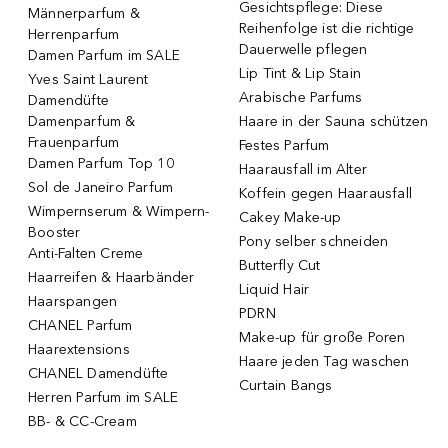
Gesichtspflege: Diese
Männerparfum &
Reihenfolge ist die richtige
Herrenparfum
Dauerwelle pflegen
Damen Parfum im SALE
Lip Tint & Lip Stain
Yves Saint Laurent
Arabische Parfums
Damendüfte
Damenparfum &
Haare in der Sauna schützen
Frauenparfum
Festes Parfum
Damen Parfum Top 10
Haarausfall im Alter
Sol de Janeiro Parfum
Koffein gegen Haarausfall
Wimpernserum & Wimpern-
Cakey Make-up
Booster
Pony selber schneiden
Anti-Falten Creme
Butterfly Cut
Haarreifen & Haarbänder
Liquid Hair
Haarspangen
PDRN
CHANEL Parfum
Make-up für große Poren
Haarextensions
Haare jeden Tag waschen
CHANEL Damendüfte
Curtain Bangs
Herren Parfum im SALE
BB- & CC-Cream