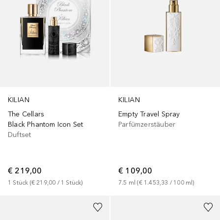
KILIAN
KILIAN
The Cellars
Empty Travel Spray
Black Phantom Icon Set
Parfümzerstäuber
Duftset
€ 219,00
€ 109,00
1
Stück
 (
€ 219,00
 / 
1
Stück
)
7.5
ml
 (
€ 1.453,33
 / 
100
ml
)