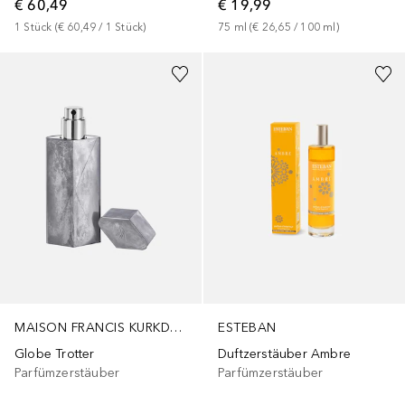
€ 60,49
€ 19,99
1
Stück
 (
€ 60,49
 / 
1
Stück
)
75
ml
 (
€ 26,65
 / 
100
ml
)
MAISON FRANCIS KURKDJIAN PARIS
ESTEBAN
Globe Trotter
Duftzerstäuber Ambre
Parfümzerstäuber
Parfümzerstäuber