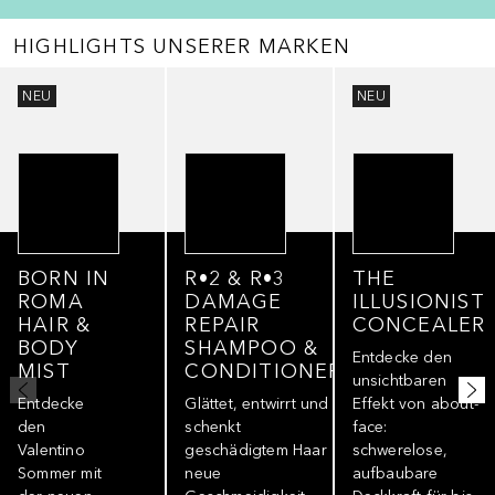
HIGHLIGHTS UNSERER MARKEN
Überspringen
NEU
NEU
BORN IN
R•2 & R•3
THE
ROMA
DAMAGE
ILLUSIONIST
HAIR &
REPAIR
CONCEALER
BODY
SHAMPOO &
Entdecke den
MIST
CONDITIONER
unsichtbaren
Entdecke
Glättet, entwirrt und
Effekt von about-
den
schenkt
face:
Valentino
geschädigtem Haar
schwerelose,
Sommer mit
neue
aufbaubare