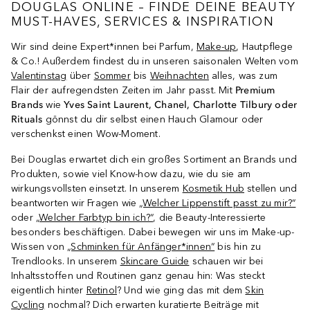
DOUGLAS ONLINE – FINDE DEINE BEAUTY
MUST-HAVES, SERVICES & INSPIRATION
Wir sind deine Expert*innen bei Parfum,
Make-up
, Hautpflege
& Co.! Außerdem findest du in unseren saisonalen Welten vom
Valentinstag
über
Sommer
bis
Weihnachten
alles, was zum
Flair der aufregendsten Zeiten im Jahr passt. Mit
Premium
Brands
wie
Yves Saint Laurent, Chanel, Charlotte Tilbury oder
Rituals
gönnst du dir selbst einen Hauch Glamour oder
verschenkst einen Wow-Moment.
Bei Douglas erwartet dich ein großes Sortiment an Brands und
Produkten, sowie viel Know-how dazu, wie du sie am
wirkungsvollsten einsetzt. In unserem
Kosmetik Hub
stellen und
beantworten wir Fragen wie
„Welcher Lippenstift passt zu mir?“
oder
„Welcher Farbtyp bin ich?“
, die Beauty-Interessierte
besonders beschäftigen. Dabei bewegen wir uns im Make-up-
Wissen von
„Schminken für Anfänger*innen“
bis hin zu
Trendlooks. In unserem
Skincare Guide
schauen wir bei
Inhaltsstoffen und Routinen ganz genau hin: Was steckt
eigentlich hinter
Retinol
? Und wie ging das mit dem
Skin
Cycling
nochmal? Dich erwarten kuratierte Beiträge mit