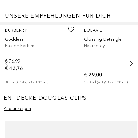
UNSERE EMPFEHLUNGEN FÜR DICH
Überspringen
BURBERRY
LOLAVIE
Goddess
Glossing Detangler
Eau de Parfum
Haarspray
€ 76,99
€ 42,76
€ 29,00
30
ml
 (
€ 142,53
 / 
100
ml
)
150
ml
 (
€ 19,33
 / 
100
ml
)
ENTDECKE DOUGLAS CLIPS
Alle anzeigen