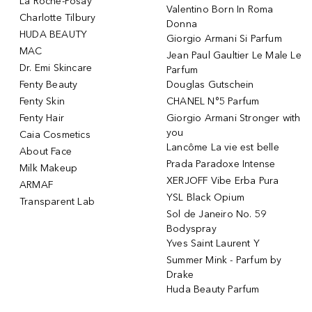
La Roche-Posay
Valentino Born In Roma
Charlotte Tilbury
Donna
HUDA BEAUTY
Giorgio Armani Si Parfum
MAC
Jean Paul Gaultier Le Male Le
Dr. Emi Skincare
Parfum
Fenty Beauty
Douglas Gutschein
Fenty Skin
CHANEL N°5 Parfum
Fenty Hair
Giorgio Armani Stronger with
you
Caia Cosmetics
Lancôme La vie est belle
About Face
Prada Paradoxe Intense
Milk Makeup
XERJOFF Vibe Erba Pura
ARMAF
YSL Black Opium
Transparent Lab
Sol de Janeiro No. 59
Bodyspray
Yves Saint Laurent Y
Summer Mink - Parfum by
Drake
Huda Beauty Parfum