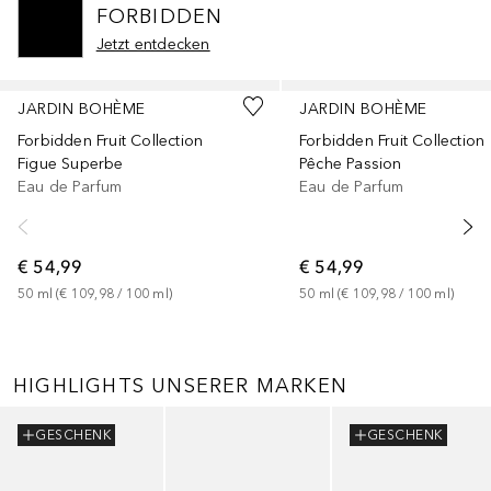
FORBIDDEN
Jetzt entdecken
Überspringen
JARDIN BOHÈME
JARDIN BOHÈME
Forbidden Fruit Collection
Forbidden Fruit Collection
Figue Superbe
Pêche Passion
Eau de Parfum
Eau de Parfum
€ 54,99
€ 54,99
50
ml
 (
€ 109,98
 / 
100
ml
)
50
ml
 (
€ 109,98
 / 
100
ml
)
HIGHLIGHTS UNSERER MARKEN
Überspringen
GESCHENK
GESCHENK