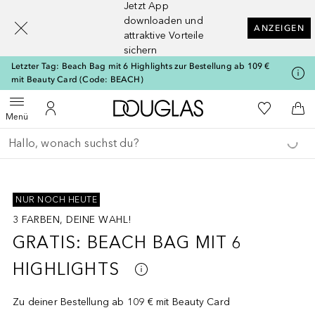
Jetzt App
[navigation.slideout.screenreader]
downloaden und
ANZEIGEN
attraktive Vorteile
sichern
Letzter Tag: Beach Bag mit 6 Highlights zur Bestellung ab 109 €
mit Beauty Card (Code: BEACH)
Zur Douglas Startseite
Zu Meiner 
Menü öffnen
Zu Meinem Kundenkonto
Zum
Menü
Gehe zurück
Suche ausführen
Überspringen
NUR NOCH HEUTE
3 FARBEN, DEINE WAHL!
GRATIS: BEACH BAG MIT 6
HIGHLIGHTS
Zu deiner Bestellung ab 109 € mit Beauty Card