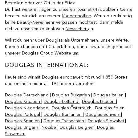
Bestellen oder vor Ort in der Filiale.
Du hast weitere Fragen zu unseren Kosmetik-Produkten? Gerne
beraten wir dich an unserer
Kundenhotline
. Wenn du zukünftig
keine Beauty-News mehr verpassen möchtest, dann melde
dich zu unserem kostenlosen
Newsletter
an.
Willst du mehr über Douglas als Unternehmen, unsere Werte,
Karrierechancen und Co. erfahren, dann schau dich gerne auf
unserer
Douglas Group
Website um.
DOUGLAS INTERNATIONAL:
Heute sind wir mit Douglas europaweit mit rund 1.850 Stores
und online in mehr als 19 Ländern vertreten:
Douglas Deutschland
|
Douglas Bulgarien
|
Douglas Italien
|
Douglas Kroatien
|
Douglas Lettland
|
Douglas Litauen
|
Douglas Niederlande
|
Douglas Österreich
|
Douglas Polen
|
Douglas Portugal
|
Douglas Rumänien
|
Douglas Schweiz
|
Douglas Spanien
|
Douglas Tschechien
|
Douglas Slowakei
|
Douglas Ungarn
|
Nocibé
|
Douglas Belgien
|
Douglas
Slowenien