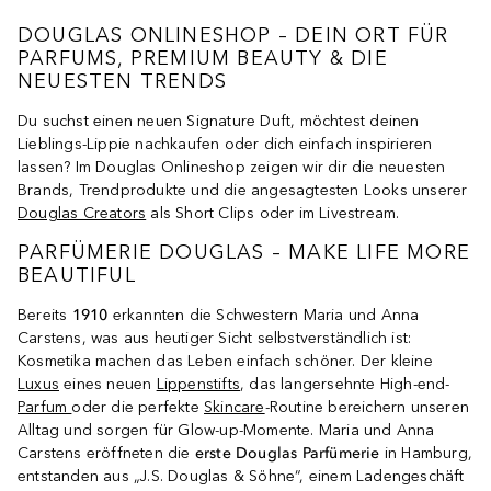
DOUGLAS ONLINESHOP – DEIN ORT FÜR
PARFUMS, PREMIUM BEAUTY & DIE
NEUESTEN TRENDS
Du suchst einen neuen Signature Duft, möchtest deinen
Lieblings-Lippie nachkaufen oder dich einfach inspirieren
lassen? Im Douglas Onlineshop zeigen wir dir die neuesten
Brands, Trendprodukte und die angesagtesten Looks unserer
Douglas Creators
als Short Clips oder im Livestream.
PARFÜMERIE DOUGLAS – MAKE LIFE MORE
BEAUTIFUL
Bereits
1910
erkannten die Schwestern Maria und Anna
Carstens, was aus heutiger Sicht selbstverständlich ist:
Kosmetika machen das Leben einfach schöner. Der kleine
Luxus
eines neuen
Lippenstifts
, das langersehnte High-end-
Parfum
oder die perfekte
Skincare
-Routine bereichern unseren
Alltag und sorgen für Glow-up-Momente. Maria und Anna
Carstens eröffneten die
erste Douglas Parfümerie
in Hamburg,
entstanden aus „J.S. Douglas & Söhne“, einem Ladengeschäft