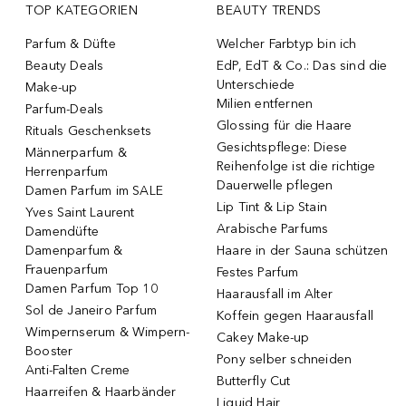
TOP KATEGORIEN
BEAUTY TRENDS
Parfum & Düfte
Welcher Farbtyp bin ich
Beauty Deals
EdP, EdT & Co.: Das sind die
Unterschiede
Make-up
Milien entfernen
Parfum-Deals
Glossing für die Haare
Rituals Geschenksets
Gesichtspflege: Diese
Männerparfum &
Reihenfolge ist die richtige
Herrenparfum
Dauerwelle pflegen
Damen Parfum im SALE
Lip Tint & Lip Stain
Yves Saint Laurent
Arabische Parfums
Damendüfte
Damenparfum &
Haare in der Sauna schützen
Frauenparfum
Festes Parfum
Damen Parfum Top 10
Haarausfall im Alter
Sol de Janeiro Parfum
Koffein gegen Haarausfall
Wimpernserum & Wimpern-
Cakey Make-up
Booster
Pony selber schneiden
Anti-Falten Creme
Butterfly Cut
Haarreifen & Haarbänder
Liquid Hair