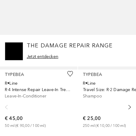
THE DAMAGE REPAIR RANGE
Jetzt entdecken
Überspringen
TYPEBEA
TYPEBEA
R•Line
R•Line
R·4 Intense Repair Leave-In Treatment
Travel Size: R·2 Damage R
Leave-In-Conditioner
Shampoo
€ 45,00
€ 25,00
50
ml
 (
€ 90,00
 / 
100
ml
)
250
ml
 (
€ 10,00
 / 
100
ml
)