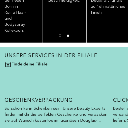
der neuen
Geschmeidigkeit.
Deckkraft für bis
Born in
zu 16h natürliches
Roma Haar-
Finish.
und
Bodyspray
Kollektion.
UNSERE SERVICES IN DER FILIALE
Finde deine Filiale
GESCHENKVERPACKUNG
CLIC
So schön kann Schenken sein: Unsere Beauty Experts
Bestell
finden mit dir die perfekten Geschenke und verpacken
versandk
sie auf Wunsch kostenlos im luxuriösen Douglas-
liefern.
Design.
Stunden