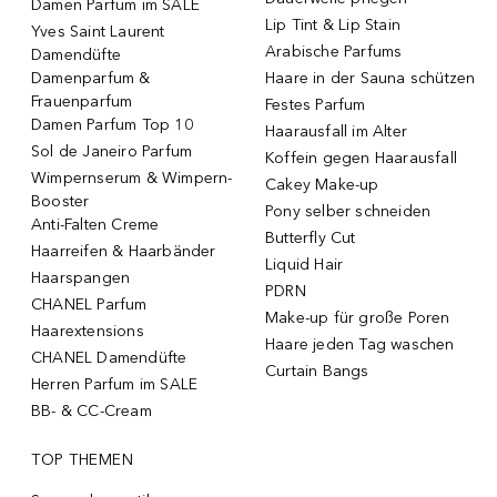
Damen Parfum im SALE
Lip Tint & Lip Stain
Yves Saint Laurent
Arabische Parfums
Damendüfte
Damenparfum &
Haare in der Sauna schützen
Frauenparfum
Festes Parfum
Damen Parfum Top 10
Haarausfall im Alter
Sol de Janeiro Parfum
Koffein gegen Haarausfall
Wimpernserum & Wimpern-
Cakey Make-up
Booster
Pony selber schneiden
Anti-Falten Creme
Butterfly Cut
Haarreifen & Haarbänder
Liquid Hair
Haarspangen
PDRN
CHANEL Parfum
Make-up für große Poren
Haarextensions
Haare jeden Tag waschen
CHANEL Damendüfte
Curtain Bangs
Herren Parfum im SALE
BB- & CC-Cream
TOP THEMEN