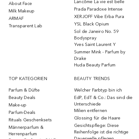
Lancôme La vie est belle
About Face
Prada Paradoxe Intense
Milk Makeup
XERJOFF Vibe Erba Pura
ARMAF
YSL Black Opium
Transparent Lab
Sol de Janeiro No. 59
Bodyspray
Yves Saint Laurent Y
Summer Mink - Parfum by
Drake
Huda Beauty Parfum
TOP KATEGORIEN
BEAUTY TRENDS
Parfum & Düfte
Welcher Farbtyp bin ich
Beauty Deals
EdP, EdT & Co.: Das sind die
Unterschiede
Make-up
Milien entfernen
Parfum-Deals
Glossing für die Haare
Rituals Geschenksets
Gesichtspflege: Diese
Männerparfum &
Reihenfolge ist die richtige
Herrenparfum
Dauerwelle pflegen