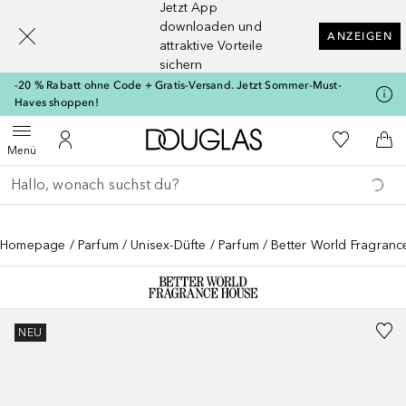
Jetzt App
[navigation.slideout.screenreader]
downloaden und
ANZEIGEN
attraktive Vorteile
sichern
-20 % Rabatt ohne Code + Gratis-Versand. Jetzt Sommer-Must-
Haves shoppen!
Zur Douglas Startseite
Zu Meiner 
Menü öffnen
Zu Meinem Kundenkonto
Zum
Menü
Gehe zurück
Suche ausführen
Homepage
Parfum
Unisex-Düfte
Parfum
Better World Fragran
NEU