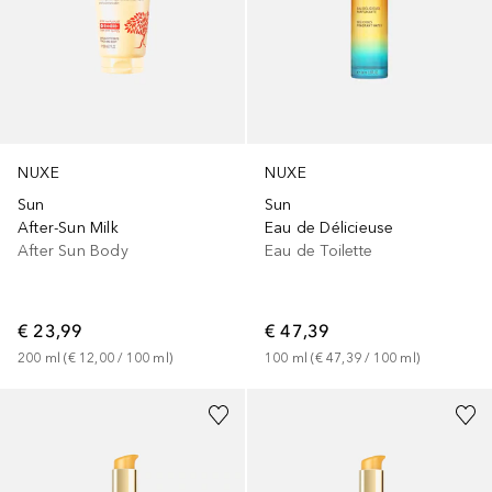
NUXE
NUXE
Sun
Sun
After-Sun Milk
Eau de Délicieuse
After Sun Body
Eau de Toilette
€ 23,99
€ 47,39
200
ml
 (
€ 12,00
 / 
100
ml
)
100
ml
 (
€ 47,39
 / 
100
ml
)