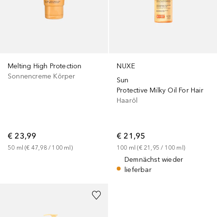
Melting High Protection
NUXE
Sonnencreme Körper
Sun
Protective Milky Oil For Hair
Haaröl
€ 23,99
€ 21,95
50
ml
 (
€ 47,98
 / 
100
ml
)
100
ml
 (
€ 21,95
 / 
100
ml
)
Demnächst wieder
lieferbar