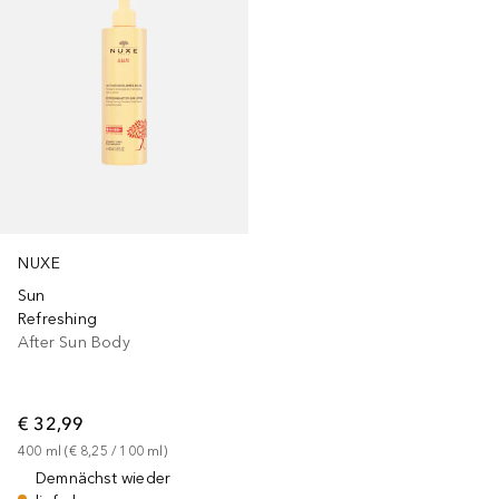
NUXE
Sun
Refreshing
After Sun Body
€ 32,99
400
ml
 (
€ 8,25
 / 
100
ml
)
Demnächst wieder