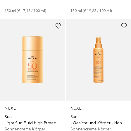
150
ml
 (
€ 17,17
 / 
100
ml
)
150
ml
 (
€ 19,26
 / 
100
ml
)
NUXE
NUXE
Sun
Sun
Light Sun Fluid High Protection
- Gesicht und Körper - Hoher Schutz - LSF 50
Sonnencreme Körper
Sonnencreme Körper