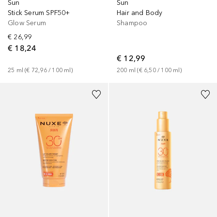
Sun
Sun
Stick Serum SPF50+
Hair and Body
Glow Serum
Shampoo
€ 26,99
€ 18,24
€ 12,99
25
ml
 (
€ 72,96
 / 
100
ml
)
200
ml
 (
€ 6,50
 / 
100
ml
)