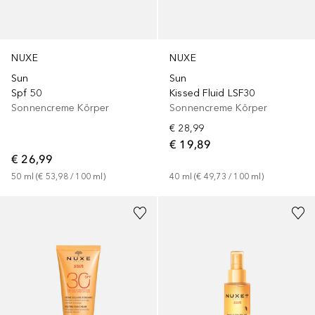
NUXE
NUXE
Sun
Sun
Spf 50
Kissed Fluid LSF30
Sonnencreme Körper
Sonnencreme Körper
€ 28,99
€ 19,89
€ 26,99
50
ml
 (
€ 53,98
 / 
100
ml
)
40
ml
 (
€ 49,73
 / 
100
ml
)