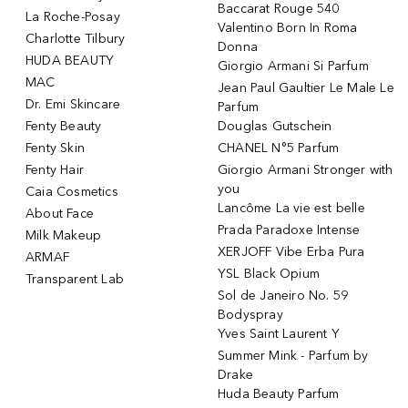
Baccarat Rouge 540
La Roche-Posay
Valentino Born In Roma
Charlotte Tilbury
Donna
HUDA BEAUTY
Giorgio Armani Si Parfum
MAC
Jean Paul Gaultier Le Male Le
Dr. Emi Skincare
Parfum
Fenty Beauty
Douglas Gutschein
Fenty Skin
CHANEL N°5 Parfum
Fenty Hair
Giorgio Armani Stronger with
you
Caia Cosmetics
Lancôme La vie est belle
About Face
Prada Paradoxe Intense
Milk Makeup
XERJOFF Vibe Erba Pura
ARMAF
YSL Black Opium
Transparent Lab
Sol de Janeiro No. 59
Bodyspray
Yves Saint Laurent Y
Summer Mink - Parfum by
Drake
Huda Beauty Parfum