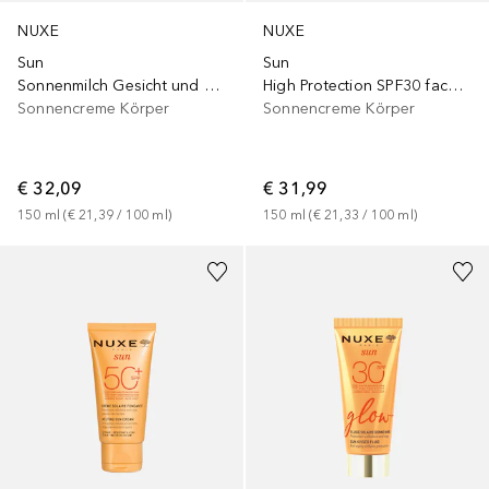
NUXE
NUXE
Sun
Sun
Sonnenmilch Gesicht und Körper LSF 30
High Protection SPF30 face and body
Sonnencreme Körper
Sonnencreme Körper
€ 32,09
€ 31,99
150
ml
 (
€ 21,39
 / 
100
ml
)
150
ml
 (
€ 21,33
 / 
100
ml
)