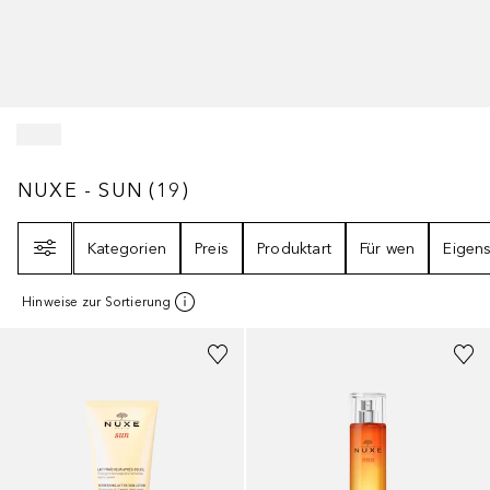
NUXE - SUN
19
ERGEBNISSE
NUXE - SUN
(
19
)
Filter
Kategorien
Preis
Produktart
Für wen
Eigens
Hinweise zur Sortierung