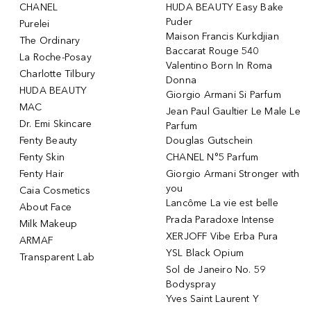
CHANEL
HUDA BEAUTY Easy Bake
Puder
Purelei
Maison Francis Kurkdjian
The Ordinary
Baccarat Rouge 540
La Roche-Posay
Valentino Born In Roma
Charlotte Tilbury
Donna
HUDA BEAUTY
Giorgio Armani Si Parfum
MAC
Jean Paul Gaultier Le Male Le
Dr. Emi Skincare
Parfum
Fenty Beauty
Douglas Gutschein
Fenty Skin
CHANEL N°5 Parfum
Fenty Hair
Giorgio Armani Stronger with
you
Caia Cosmetics
Lancôme La vie est belle
About Face
Prada Paradoxe Intense
Milk Makeup
XERJOFF Vibe Erba Pura
ARMAF
YSL Black Opium
Transparent Lab
Sol de Janeiro No. 59
Bodyspray
Yves Saint Laurent Y