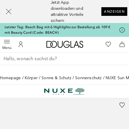
Jetzt App
[navigation.slideout.screenreader]
downloaden und
ANZEIGEN
attraktive Vorteile
sichern
Letzter Tag: Beach Bag mit 6 Highlights zur Bestellung ab 109 €
mit Beauty Card (Code: BEACH)
Zur Douglas Startseite
Zu Meiner 
Menü öffnen
Zu Meinem Kundenkonto
Zum
Menü
Gehe zurück
Suche ausführen
Homepage
Körper
Sonne & Schutz
Sonnenschutz
NUXE Sun Mi