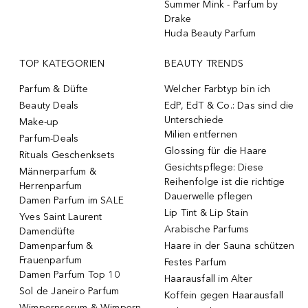
Summer Mink - Parfum by
Drake
Huda Beauty Parfum
TOP KATEGORIEN
BEAUTY TRENDS
Parfum & Düfte
Welcher Farbtyp bin ich
Beauty Deals
EdP, EdT & Co.: Das sind die
Unterschiede
Make-up
Milien entfernen
Parfum-Deals
Glossing für die Haare
Rituals Geschenksets
Gesichtspflege: Diese
Männerparfum &
Reihenfolge ist die richtige
Herrenparfum
Dauerwelle pflegen
Damen Parfum im SALE
Lip Tint & Lip Stain
Yves Saint Laurent
Arabische Parfums
Damendüfte
Damenparfum &
Haare in der Sauna schützen
Frauenparfum
Festes Parfum
Damen Parfum Top 10
Haarausfall im Alter
Sol de Janeiro Parfum
Koffein gegen Haarausfall
Wimpernserum & Wimpern-