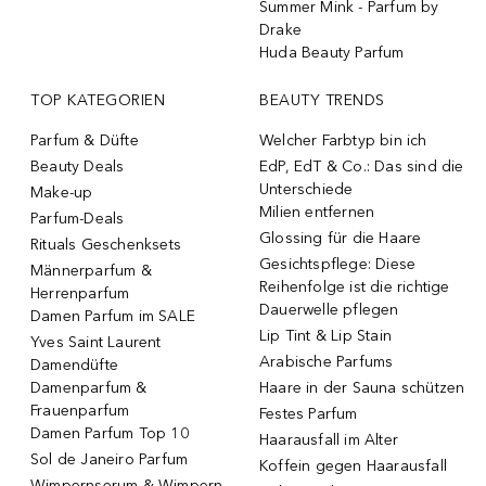
Summer Mink - Parfum by
Drake
Huda Beauty Parfum
TOP KATEGORIEN
BEAUTY TRENDS
Parfum & Düfte
Welcher Farbtyp bin ich
Beauty Deals
EdP, EdT & Co.: Das sind die
Unterschiede
Make-up
Milien entfernen
Parfum-Deals
Glossing für die Haare
Rituals Geschenksets
Gesichtspflege: Diese
Männerparfum &
Reihenfolge ist die richtige
Herrenparfum
Dauerwelle pflegen
Damen Parfum im SALE
Lip Tint & Lip Stain
Yves Saint Laurent
Arabische Parfums
Damendüfte
Damenparfum &
Haare in der Sauna schützen
Frauenparfum
Festes Parfum
Damen Parfum Top 10
Haarausfall im Alter
Sol de Janeiro Parfum
Koffein gegen Haarausfall
Wimpernserum & Wimpern-