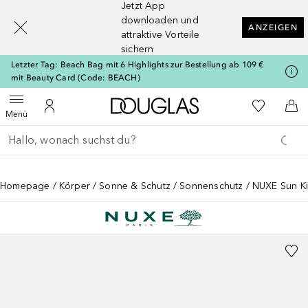
Jetzt App
[navigation.slideout.screenreader]
downloaden und
ANZEIGEN
attraktive Vorteile
sichern
Letzter Tag: Beach Bag mit 6 Highlights zur Bestellung ab 109 €
mit Beauty Card (Code: BEACH)
Zur Douglas Startseite
Zu Meiner 
Menü öffnen
Zu Meinem Kundenkonto
Zum
Menü
Gehe zurück
Suche ausführen
Homepage
Körper
Sonne & Schutz
Sonnenschutz
NUXE Sun Ki