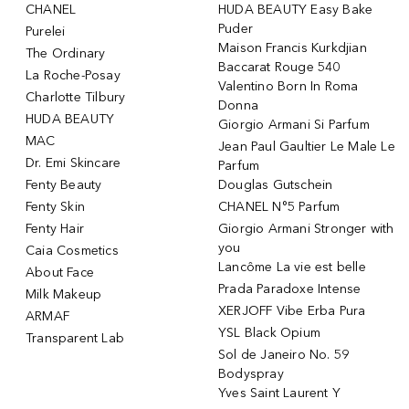
CHANEL
HUDA BEAUTY Easy Bake
Puder
Purelei
Maison Francis Kurkdjian
The Ordinary
Baccarat Rouge 540
La Roche-Posay
Valentino Born In Roma
Charlotte Tilbury
Donna
HUDA BEAUTY
Giorgio Armani Si Parfum
MAC
Jean Paul Gaultier Le Male Le
Dr. Emi Skincare
Parfum
Fenty Beauty
Douglas Gutschein
Fenty Skin
CHANEL N°5 Parfum
Fenty Hair
Giorgio Armani Stronger with
you
Caia Cosmetics
Lancôme La vie est belle
About Face
Prada Paradoxe Intense
Milk Makeup
XERJOFF Vibe Erba Pura
ARMAF
YSL Black Opium
Transparent Lab
Sol de Janeiro No. 59
Bodyspray
Yves Saint Laurent Y