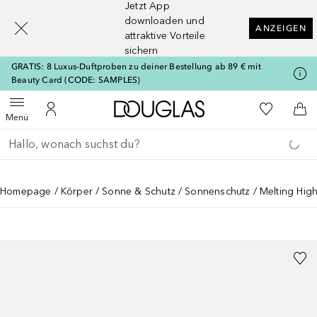
Jetzt App
[navigation.slideout.screenreader]
downloaden und
ANZEIGEN
attraktive Vorteile
sichern
GRATIS: 8 Luxus-Duftproben zu deiner Bestellung ab 89 € mit
Beauty Card (CODE: SAMPLES)
Zur Douglas Startseite
Zu Meiner 
Menü öffnen
Zu Meinem Kundenkonto
Zum
Menü
Gehe zurück
Suche ausführen
Homepage
Körper
Sonne & Schutz
Sonnenschutz
Melting High