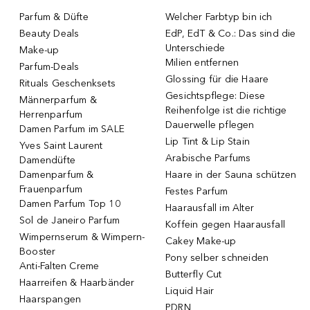
Parfum & Düfte
Welcher Farbtyp bin ich
Beauty Deals
EdP, EdT & Co.: Das sind die
Unterschiede
Make-up
Milien entfernen
Parfum-Deals
Glossing für die Haare
Rituals Geschenksets
Gesichtspflege: Diese
Männerparfum &
Reihenfolge ist die richtige
Herrenparfum
Dauerwelle pflegen
Damen Parfum im SALE
Lip Tint & Lip Stain
Yves Saint Laurent
Arabische Parfums
Damendüfte
Damenparfum &
Haare in der Sauna schützen
Frauenparfum
Festes Parfum
Damen Parfum Top 10
Haarausfall im Alter
Sol de Janeiro Parfum
Koffein gegen Haarausfall
Wimpernserum & Wimpern-
Cakey Make-up
Booster
Pony selber schneiden
Anti-Falten Creme
Butterfly Cut
Haarreifen & Haarbänder
Liquid Hair
Haarspangen
PDRN