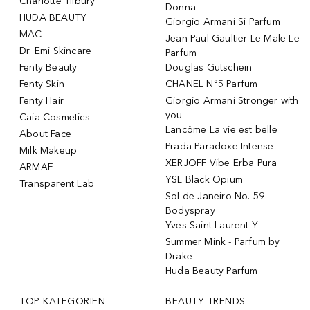
Charlotte Tilbury
Donna
HUDA BEAUTY
Giorgio Armani Si Parfum
MAC
Jean Paul Gaultier Le Male Le
Dr. Emi Skincare
Parfum
Fenty Beauty
Douglas Gutschein
Fenty Skin
CHANEL N°5 Parfum
Fenty Hair
Giorgio Armani Stronger with
you
Caia Cosmetics
Lancôme La vie est belle
About Face
Prada Paradoxe Intense
Milk Makeup
XERJOFF Vibe Erba Pura
ARMAF
YSL Black Opium
Transparent Lab
Sol de Janeiro No. 59
Bodyspray
Yves Saint Laurent Y
Summer Mink - Parfum by
Drake
Huda Beauty Parfum
TOP KATEGORIEN
BEAUTY TRENDS