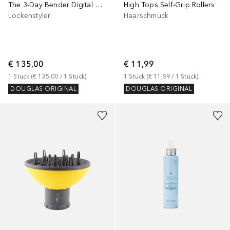
The 3-Day Bender Digital Curling Iron 2.54 cm
High Tops Self-Grip Rollers
Lockenstyler
Haarschmuck
€ 135,00
€ 11,99
1
Stück
 (
€ 135,00
 / 
1
Stück
)
1
Stück
 (
€ 11,99
 / 
1
Stück
)
DOUGLAS ORIGINAL
DOUGLAS ORIGINAL