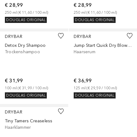
€ 28,99
€ 28,99
250
ml
 (
€ 11,60
 / 
100
ml
)
250
ml
 (
€ 11,60
 / 
100
ml
)
DOUGLAS ORIGINAL
DOUGLAS ORIGINAL
DRYBAR
DRYBAR
Detox Dry Shampoo
Jump Start Quick Dry Blowout Serum
Trockenshampoo
Haarserum
€ 31,99
€ 36,99
100
ml
 (
€ 31,99
 / 
100
ml
)
125
ml
 (
€ 29,59
 / 
100
ml
)
DOUGLAS ORIGINAL
DOUGLAS ORIGINAL
DRYBAR
Tiny Tamers Creaseless
Haarklammer