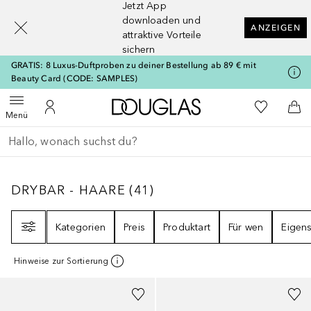
Jetzt App
[navigation.slideout.screenreader]
downloaden und
ANZEIGEN
attraktive Vorteile
sichern
GRATIS: 8 Luxus-Duftproben zu deiner Bestellung ab 89 € mit
Beauty Card (CODE: SAMPLES)
Zur Douglas Startseite
Zu Meiner 
Menü öffnen
Zu Meinem Kundenkonto
Zum
Menü
Gehe zurück
Suche ausführen
DRYBAR - HAARE
41
ERGEBNISSE
DRYBAR - HAARE
(
41
)
Filter
Kategorien
Preis
Produktart
Für wen
Eigens
Hinweise zur Sortierung