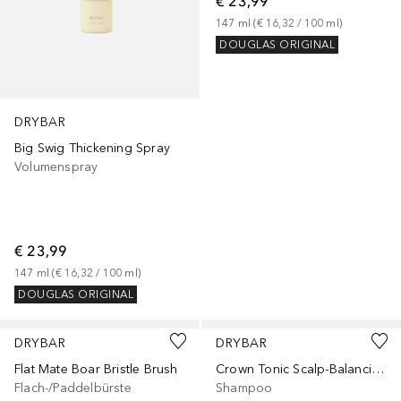
€ 23,99
147
ml
 (
€ 16,32
 / 
100
ml
)
DOUGLAS ORIGINAL
DRYBAR
Big Swig Thickening Spray
Volumenspray
€ 23,99
147
ml
 (
€ 16,32
 / 
100
ml
)
DOUGLAS ORIGINAL
DRYBAR
DRYBAR
Flat Mate Boar Bristle Brush
Crown Tonic Scalp-Balancing Cleanser
Flach-/Paddelbürste
Shampoo