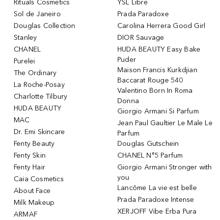
Rituals Cosmetics
YSL Libre
Sol de Janeiro
Prada Paradoxe
Douglas Collection
Carolina Herrera Good Girl
Stanley
DIOR Sauvage
CHANEL
HUDA BEAUTY Easy Bake
Puder
Purelei
Maison Francis Kurkdjian
The Ordinary
Baccarat Rouge 540
La Roche-Posay
Valentino Born In Roma
Charlotte Tilbury
Donna
HUDA BEAUTY
Giorgio Armani Si Parfum
MAC
Jean Paul Gaultier Le Male Le
Dr. Emi Skincare
Parfum
Fenty Beauty
Douglas Gutschein
Fenty Skin
CHANEL N°5 Parfum
Fenty Hair
Giorgio Armani Stronger with
you
Caia Cosmetics
Lancôme La vie est belle
About Face
Prada Paradoxe Intense
Milk Makeup
XERJOFF Vibe Erba Pura
ARMAF