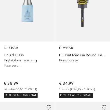
DRYBAR
DRYBAR
Liquid Glass
Full Pint Medium Round Ceramic Brush
High-Gloss Finishing
Rundbürste
Haarserum
€ 38,99
€ 34,99
69
ml
 (
€ 56,51
 / 
100
ml
)
1
Stück
 (
€ 34,99
 / 
1
Stück
)
DOUGLAS ORIGINAL
DOUGLAS ORIGINAL