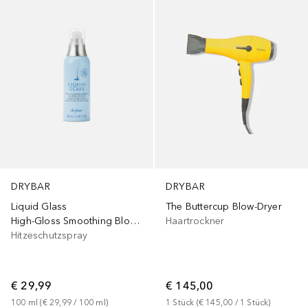
DRYBAR
DRYBAR
Liquid Glass
The Buttercup Blow-Dryer
High-Gloss Smoothing Blowout Cream
Haartrockner
Hitzeschutzspray
€ 29,99
€ 145,00
100
ml
 (
€ 29,99
 / 
100
ml
)
1
Stück
 (
€ 145,00
 / 
1
Stück
)