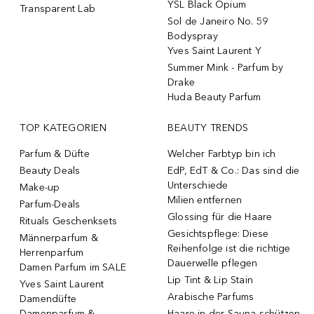
YSL Black Opium
Transparent Lab
Sol de Janeiro No. 59
Bodyspray
Yves Saint Laurent Y
Summer Mink - Parfum by
Drake
Huda Beauty Parfum
TOP KATEGORIEN
BEAUTY TRENDS
Parfum & Düfte
Welcher Farbtyp bin ich
Beauty Deals
EdP, EdT & Co.: Das sind die
Unterschiede
Make-up
Milien entfernen
Parfum-Deals
Glossing für die Haare
Rituals Geschenksets
Gesichtspflege: Diese
Männerparfum &
Reihenfolge ist die richtige
Herrenparfum
Dauerwelle pflegen
Damen Parfum im SALE
Lip Tint & Lip Stain
Yves Saint Laurent
Arabische Parfums
Damendüfte
Damenparfum &
Haare in der Sauna schützen