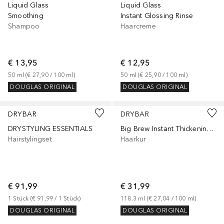
Liquid Glass
Liquid Glass
Smoothing
Instant Glossing Rinse
Shampoo
Haarcreme
€ 13,95
€ 12,95
50
ml
 (
€ 27,90
 / 
100
ml
)
50
ml
 (
€ 25,90
 / 
100
ml
)
DOUGLAS ORIGINAL
DOUGLAS ORIGINAL
DRYBAR
DRYBAR
DRYSTYLING ESSENTIALS
Big Brew Instant Thickening Styling Treatment
Hairstylingset
Haarkur
€ 91,99
€ 31,99
1
Stück
 (
€ 91,99
 / 
1
Stück
)
118.3
ml
 (
€ 27,04
 / 
100
ml
)
DOUGLAS ORIGINAL
DOUGLAS ORIGINAL