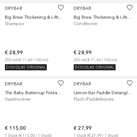
DRYBAR
DRYBAR
Big Brew Thickening & Lifting Shampoo
Big Brew Thickening & Lifting
Shampoo
Conditioner
€ 28,99
€ 28,99
250
ml
 (
€ 11,60
 / 
100
ml
)
250
ml
 (
€ 11,60
 / 
100
ml
)
DOUGLAS ORIGINAL
DOUGLAS ORIGINAL
DRYBAR
DRYBAR
The Baby Buttercup Foldable Hair-Dryer
Lemon Bar Paddle Detangling and Smoothing Hair Brush
Haartrockner
Flach-/Paddelbürste
€ 115,00
€ 27,99
1
Stück
 (
€ 115,00
 / 
1
Stück
)
1
Stück
 (
€ 27,99
 / 
1
Stück
)