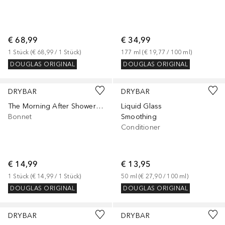
€ 68,99
€ 34,99
1
Stück
 (
€ 68,99
 / 
1
Stück
)
177
ml
 (
€ 19,77
 / 
100
ml
)
DOUGLAS ORIGINAL
DOUGLAS ORIGINAL
DRYBAR
DRYBAR
The Morning After Shower Cap
Liquid Glass
Bonnet
Smoothing
Conditioner
€ 14,99
€ 13,95
1
Stück
 (
€ 14,99
 / 
1
Stück
)
50
ml
 (
€ 27,90
 / 
100
ml
)
DOUGLAS ORIGINAL
DOUGLAS ORIGINAL
DRYBAR
DRYBAR