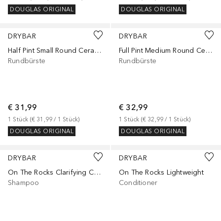
DOUGLAS ORIGINAL
DOUGLAS ORIGINAL
DRYBAR
DRYBAR
Half Pint Small Round Ceramic Brush
Full Pint Medium Round Ceramic Brush
Rundbürste
Rundbürste
€ 31,99
€ 32,99
1
Stück
 (
€ 31,99
 / 
1
Stück
)
1
Stück
 (
€ 32,99
 / 
1
Stück
)
DOUGLAS ORIGINAL
DOUGLAS ORIGINAL
DRYBAR
DRYBAR
On The Rocks Clarifying Charcoal
On The Rocks Lightweight
Shampoo
Conditioner