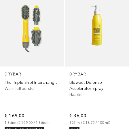
DRYBAR
DRYBAR
The Triple Shot Interchangeable Blow-Dryer Brush
Blowout Defense
Warmluftbürste
Accelerator Spray
Haarkur
€ 169,00
€ 36,00
1
Stück
 (
€ 169,00
 / 
1
Stück
)
192
ml
 (
€ 18,75
 / 
100
ml
)