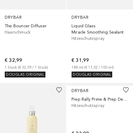
DRYBAR
DRYBAR
The Bouncer Diffuser
Liquid Glass
Haarschmuck
Miracle Smoothing Sealant
Hitzeschutzspray
€ 32,99
€ 31,99
1
Stück
 (
€ 32,99
 / 
1
Stück
)
188
ml
 (
€ 17,02
 / 
100
ml
)
DOUGLAS ORIGINAL
DOUGLAS ORIGINAL
DRYBAR
Prep Rally Prime & Prep Detangler
Hitzeschutzspray