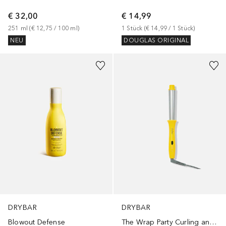
€ 32,00
€ 14,99
251
ml
 (
€ 12,75
 / 
100
ml
)
1
Stück
 (
€ 14,99
 / 
1
Stück
)
NEU
DOUGLAS ORIGINAL
DRYBAR
DRYBAR
Blowout Defense
The Wrap Party Curling and Styling Iron