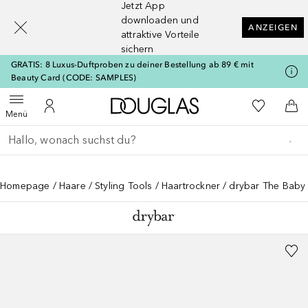
Jetzt App
[navigation.slideout.screenreader]
downloaden und
ANZEIGEN
attraktive Vorteile
sichern
GRATIS: 8 Luxus-Duftproben zu deiner Bestellung ab 89 € mit
Beauty Card (CODE: SAMPLES)
Zur Douglas Startseite
Zu Meiner 
Menü öffnen
Zu Meinem Kundenkonto
Zum
Menü
Gehe zurück
Suche ausführen
Homepage
Haare
Styling Tools
Haartrockner
drybar The Baby 