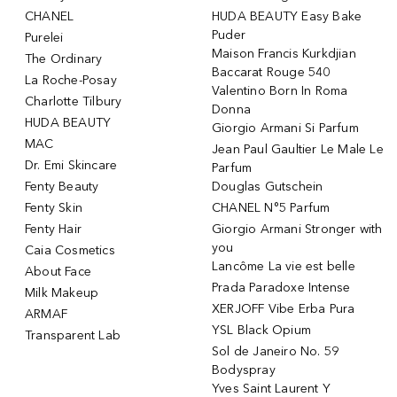
CHANEL
HUDA BEAUTY Easy Bake
Puder
Purelei
Maison Francis Kurkdjian
The Ordinary
Baccarat Rouge 540
La Roche-Posay
Valentino Born In Roma
Charlotte Tilbury
Donna
HUDA BEAUTY
Giorgio Armani Si Parfum
MAC
Jean Paul Gaultier Le Male Le
Dr. Emi Skincare
Parfum
Fenty Beauty
Douglas Gutschein
Fenty Skin
CHANEL N°5 Parfum
Fenty Hair
Giorgio Armani Stronger with
you
Caia Cosmetics
Lancôme La vie est belle
About Face
Prada Paradoxe Intense
Milk Makeup
XERJOFF Vibe Erba Pura
ARMAF
YSL Black Opium
Transparent Lab
Sol de Janeiro No. 59
Bodyspray
Yves Saint Laurent Y