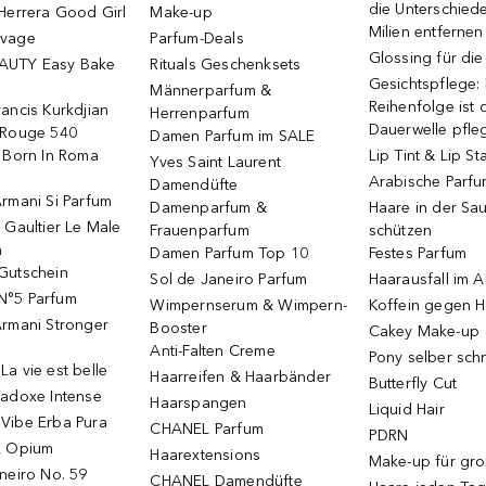
die Unterschied
Herrera Good Girl
Make-up
Milien entfernen
uvage
Parfum-Deals
Glossing für di
AUTY Easy Bake
Rituals Geschenksets
Gesichtspflege:
Männerparfum &
Reihenfolge ist d
ancis Kurkdjian
Herrenparfum
Dauerwelle pfle
 Rouge 540
Damen Parfum im SALE
o Born In Roma
Lip Tint & Lip St
Yves Saint Laurent
Arabische Parf
Damendüfte
rmani Si Parfum
Damenparfum &
Haare in der Sa
 Gaultier Le Male
Frauenparfum
schützen
m
Damen Parfum Top 10
Festes Parfum
Gutschein
Sol de Janeiro Parfum
Haarausfall im A
N°5 Parfum
Wimpernserum & Wimpern-
Koffein gegen H
Armani Stronger
Booster
Cakey Make-up
Anti-Falten Creme
Pony selber sch
a vie est belle
Haarreifen & Haarbänder
Butterfly Cut
radoxe Intense
Haarspangen
Liquid Hair
Vibe Erba Pura
CHANEL Parfum
PDRN
k Opium
Haarextensions
Make-up für gr
neiro No. 59
CHANEL Damendüfte