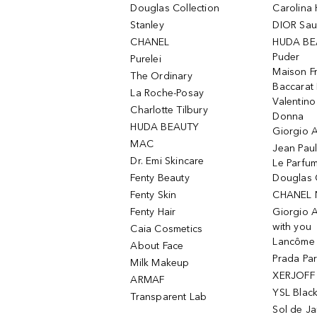
Douglas Collection
Carolina 
Stanley
DIOR Sa
CHANEL
HUDA BE
Puder
Purelei
Maison Fr
The Ordinary
Baccarat
La Roche-Posay
Valentin
Charlotte Tilbury
Donna
HUDA BEAUTY
Giorgio A
MAC
Jean Paul
Dr. Emi Skincare
Le Parfu
Fenty Beauty
Douglas 
Fenty Skin
CHANEL 
Fenty Hair
Giorgio 
with you
Caia Cosmetics
Lancôme L
About Face
Prada Pa
Milk Makeup
XERJOFF 
ARMAF
YSL Blac
Transparent Lab
Sol de Ja