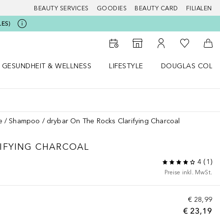
BEAUTY SERVICES
GOODIES
BEAUTY CARD
FILIALEN
LES)
Zu Meiner 
Zum Storefinder
Zu Meinem Kunde
Zum
GESUNDHEIT & WELLNESS
LIFESTYLE
DOUGLAS COLL
 öffnen
Gesundheit & Wellness Menü öffnen
Lifestyle Menü öffnen
Douglas Collecti
e
Shampoo
drybar On The Rocks Clarifying Charcoal
IFYING CHARCOAL
4
(
1
)
Preise inkl. MwSt.
€ 28,99
€ 23,19