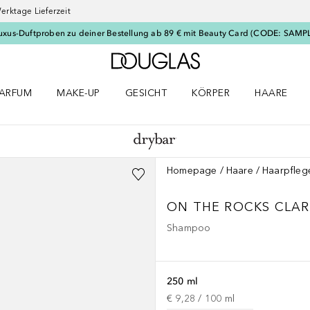
erktage Lieferzeit
uxus-Duftproben zu deiner Bestellung ab 89 € mit Beauty Card (CODE: SAMP
Zur Douglas Startseite
ARFUM
MAKE-UP
GESICHT
KÖRPER
HAARE
ffnen
arfum Menü öffnen
Make-up Menü öffnen
Gesicht Menü öffnen
Körper Menü öffnen
Haare Menü
Homepage
Haare
Haarpfleg
ON THE ROCKS CLAR
Shampoo
250 ml
€ 9,28
 / 
100
ml