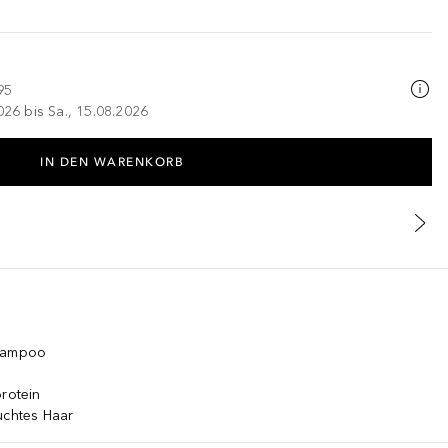
95
026 bis Sa., 15.08.2026
IN DEN WARENKORB
shampoo
protein
uchtes Haar