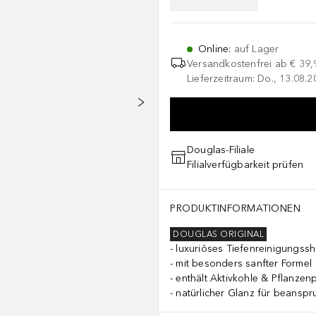
Online
:
auf Lager
Versandkostenfrei ab
€ 39,
Lieferzeitraum: Do., 13.08.2
Douglas-Filiale
Filialverfügbarkeit prüfen
PRODUKTINFORMATIONEN
DOUGLAS ORIGINAL
luxuriöses Tiefenreinigungs
mit besonders sanfter Formel
enthält Aktivkohle & Pflanzen
natürlicher Glanz für beanspr