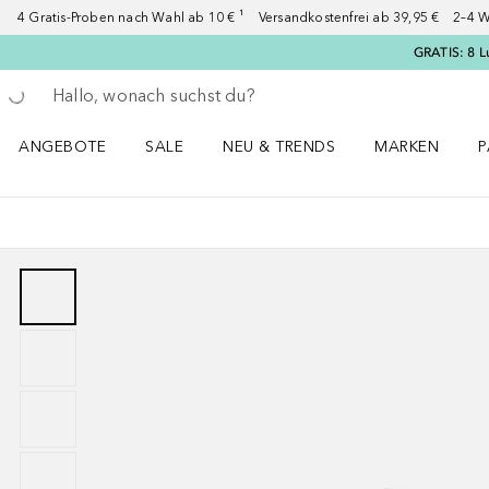
4 Gratis-Proben nach Wahl ab 10 € ¹ Versandkostenfrei ab 39,95 € 2–4 W
GRATIS: 8 L
Gehe zurück
Suche ausführen
ANGEBOTE
SALE
NEU & TRENDS
MARKEN
P
Angebote Menü öffnen
Sale Menü öffnen
NEU & TRENDS Menü öffnen
MARKEN Menü ö
P