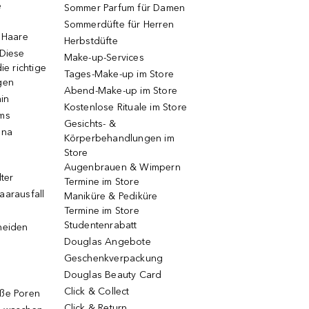
e
Sommer Parfum für Damen
Sommerdüfte für Herren
e Haare
Herbstdüfte
 Diese
Make-up-Services
ie richtige
Tages-Make-up im Store
gen
Abend-Make-up im Store
ain
Kostenlose Rituale im Store
ums
Gesichts- &
una
Körperbehandlungen im
Store
Augenbrauen & Wimpern
lter
Termine im Store
aarausfall
Maniküre & Pediküre
Termine im Store
Studentenrabatt
neiden
Douglas Angebote
Geschenkverpackung
Douglas Beauty Card
Click & Collect
oße Poren
Click & Return