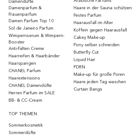
Arabische Parfums
Damendüfte
Damenparfum &
Haare in der Sauna schützen
Frauenparfum
Festes Parfum
Damen Parfum Top 10
Haarausfall im Alter
Sol de Janeiro Parfum
Koffein gegen Haarausfall
Wimpernserum & Wimpern-
Cakey Make-up
Booster
Pony selber schneiden
Anti-Falten Creme
Butterfly Cut
Haarreifen & Haarbänder
Liquid Hair
Haarspangen
PDRN
CHANEL Parfum
Make-up für große Poren
Haarextensions
Haare jeden Tag waschen
CHANEL Damendüfte
Curtain Bangs
Herren Parfum im SALE
BB- & CC-Cream
TOP THEMEN
Sommerkosmetik
Sommerdüfte