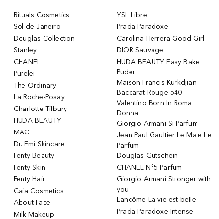
Rituals Cosmetics
YSL Libre
Sol de Janeiro
Prada Paradoxe
Douglas Collection
Carolina Herrera Good Girl
Stanley
DIOR Sauvage
CHANEL
HUDA BEAUTY Easy Bake
Puder
Purelei
Maison Francis Kurkdjian
The Ordinary
Baccarat Rouge 540
La Roche-Posay
Valentino Born In Roma
Charlotte Tilbury
Donna
HUDA BEAUTY
Giorgio Armani Si Parfum
MAC
Jean Paul Gaultier Le Male Le
Dr. Emi Skincare
Parfum
Fenty Beauty
Douglas Gutschein
Fenty Skin
CHANEL N°5 Parfum
Fenty Hair
Giorgio Armani Stronger with
you
Caia Cosmetics
Lancôme La vie est belle
About Face
Prada Paradoxe Intense
Milk Makeup