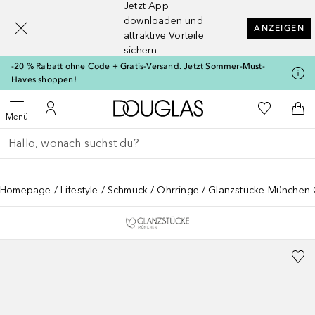
Jetzt App
[navigation.slideout.screenreader]
downloaden und
ANZEIGEN
attraktive Vorteile
sichern
-20 % Rabatt ohne Code + Gratis-Versand. Jetzt Sommer-Must-
Haves shoppen!
Zur Douglas Startseite
Zu Meiner 
Menü öffnen
Zu Meinem Kundenkonto
Zum
Menü
Gehe zurück
Suche ausführen
Homepage
Lifestyle
Schmuck
Ohrringe
Glanzstücke München Cr