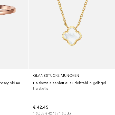
GLANZSTÜCKE MÜNCHEN
Ring Herz aus Sterling Silber in roségold mit Mondstein (synth.)
Halskette Kleeblatt aus Edelstahl in gelbgold mit Perlmutt
Halskette
€ 42,45
1
Stück
 (
€ 42,45
 / 
1
Stück
)