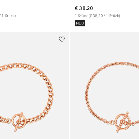
€ 38,20
/ 
1
Stück
)
1
Stück
 (
€ 38,20
 / 
1
Stück
)
NEU