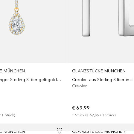
E MÜNCHEN
GLANZSTÜCKE MÜNCHEN
Kette mit Anhänger Sterling Silber gelbgold Zirkonia weiß
Creolen aus Sterling Silber in si
Creolen
€ 69,99
/ 
1
Stück
)
1
Stück
 (
€ 69,99
 / 
1
Stück
)
E MÜNCHEN
GLANZSTÜCKE MÜNCHEN