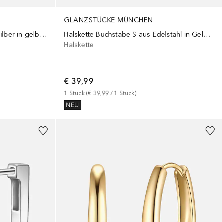
GLANZSTÜCKE MÜNCHEN
Armband Pinguin aus Sterling Silber in gelbgold
Halskette Buchstabe S aus Edelstahl in Gelbgold
Halskette
€ 39,99
1
Stück
 (
€ 39,99
 / 
1
Stück
)
NEU