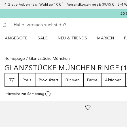
4 Gratis-Proben nach Wahl ab 10 € ¹ Versandkostenfrei ab 39,95 € 2–4 W
-20 
Gehe zurück
Suche ausführen
ANGEBOTE
SALE
NEU & TRENDS
MARKEN
P
Angebote Menü öffnen
Sale Menü öffnen
NEU & TRENDS Menü öffnen
MARKEN Menü ö
P
Homepage
Glanzstücke München
GLANZSTÜCKE MÜNCHEN RINGE
(
GLANZSTÜCKE MÜNCHEN RINGE
Filter
Preis
Produktart
Für wen
Farbe
Aktionen
Hinweise zur Sortierung