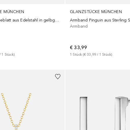
E MÜNCHEN
GLANZSTÜCKE MÜNCHEN
Ohrstecker Kleeblatt aus Edelstahl in gelbgold mit Perlmutt
Armband
€ 33,99
/ 
1
Stück
)
1
Stück
 (
€ 33,99
 / 
1
Stück
)