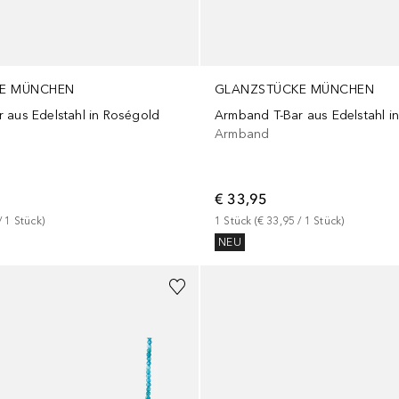
E MÜNCHEN
GLANZSTÜCKE MÜNCHEN
 aus Edelstahl in Roségold
Armband T-Bar aus Edelstahl i
Armband
€ 33,95
/ 
1
Stück
)
1
Stück
 (
€ 33,95
 / 
1
Stück
)
NEU