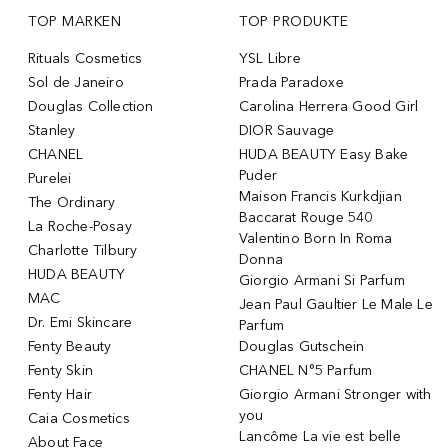
TOP MARKEN
TOP PRODUKTE
Rituals Cosmetics
YSL Libre
Sol de Janeiro
Prada Paradoxe
Douglas Collection
Carolina Herrera Good Girl
Stanley
DIOR Sauvage
CHANEL
HUDA BEAUTY Easy Bake
Puder
Purelei
Maison Francis Kurkdjian
The Ordinary
Baccarat Rouge 540
La Roche-Posay
Valentino Born In Roma
Charlotte Tilbury
Donna
HUDA BEAUTY
Giorgio Armani Si Parfum
MAC
Jean Paul Gaultier Le Male Le
Dr. Emi Skincare
Parfum
Fenty Beauty
Douglas Gutschein
Fenty Skin
CHANEL N°5 Parfum
Fenty Hair
Giorgio Armani Stronger with
you
Caia Cosmetics
Lancôme La vie est belle
About Face