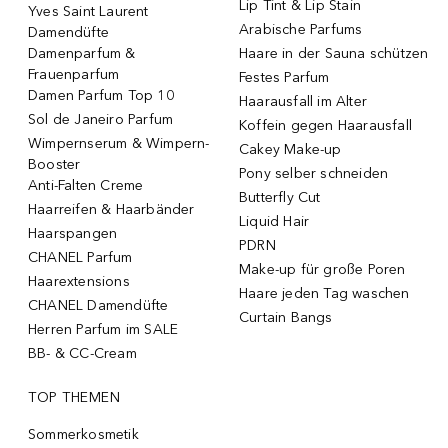
Lip Tint & Lip Stain
Yves Saint Laurent
Arabische Parfums
Damendüfte
Damenparfum &
Haare in der Sauna schützen
Frauenparfum
Festes Parfum
Damen Parfum Top 10
Haarausfall im Alter
Sol de Janeiro Parfum
Koffein gegen Haarausfall
Wimpernserum & Wimpern-
Cakey Make-up
Booster
Pony selber schneiden
Anti-Falten Creme
Butterfly Cut
Haarreifen & Haarbänder
Liquid Hair
Haarspangen
PDRN
CHANEL Parfum
Make-up für große Poren
Haarextensions
Haare jeden Tag waschen
CHANEL Damendüfte
Curtain Bangs
Herren Parfum im SALE
BB- & CC-Cream
TOP THEMEN
Sommerkosmetik