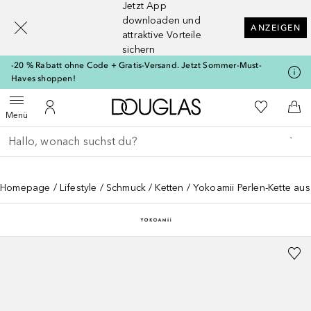
Jetzt App
[navigation.slideout.screenreader]
downloaden und
ANZEIGEN
attraktive Vorteile
sichern
-20 % Rabatt ohne Code + Gratis-Versand. Jetzt Sommer-Must-
Haves shoppen!
Zur Douglas Startseite
Zu Meiner 
Menü öffnen
Zu Meinem Kundenkonto
Zum
Menü
Gehe zurück
Suche ausführen
Homepage
Lifestyle
Schmuck
Ketten
Yokoamii Perlen-Kette au