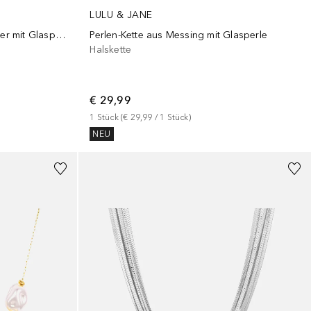
LULU & JANE
Perlen-Kette aus Messing in silber mit Glasperle
Perlen-Kette aus Messing mit Glasperle
Halskette
€ 29,99
1
Stück
 (
€ 29,99
 / 
1
Stück
)
NEU