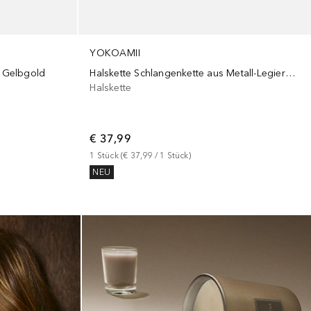
YOKOAMII
n Gelbgold
Halskette Schlangenkette aus Metall-Legierung in Gelbgold
Halskette
€ 37,99
1
Stück
 (
€ 37,99
 / 
1
Stück
)
NEU