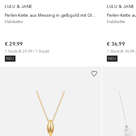
LULU & JANE
LULU & JANE
Perlen-Kette aus Messing in gelbgold mit Glasperle
Perlen-Kette a
Halskette
Halskette
€ 29,99
€ 36,99
1
Stück
 (
€ 29,99
 / 
1
Stück
)
1
Stück
 (
€ 36,99
 
NEU
NEU