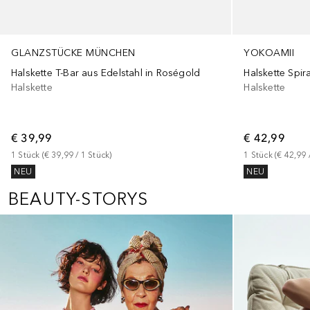
GLANZSTÜCKE MÜNCHEN
YOKOAMII
Halskette T-Bar aus Edelstahl in Roségold
Halskette
Halskette
€ 39,99
€ 42,99
1
Stück
 (
€ 39,99
 / 
1
Stück
)
1
Stück
 (
€ 42,99
 
NEU
NEU
BEAUTY-STORYS
Überspringen