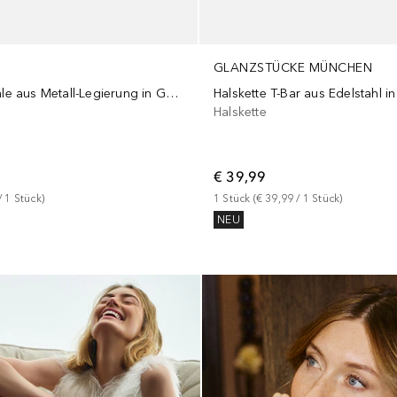
GLANZSTÜCKE MÜNCHEN
Halskette Spirale aus Metall-Legierung in Gelbgold mit Muschelkernperlen
Halskette T-Bar aus Edelstahl i
Halskette
€ 39,99
/ 
1
Stück
)
1
Stück
 (
€ 39,99
 / 
1
Stück
)
NEU