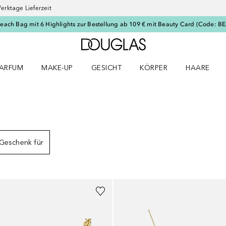
erktage Lieferzeit
Beach Bag mit 6 Highlights zur Bestellung ab 109 € mit Beauty Card (Code: 
Zur Douglas Startseite
ARFUM
MAKE-UP
GESICHT
KÖRPER
HAARE
ffnen
arfum Menü öffnen
Make-up Menü öffnen
Gesicht Menü öffnen
Körper Menü öffnen
Haare Menü
Geschenk für