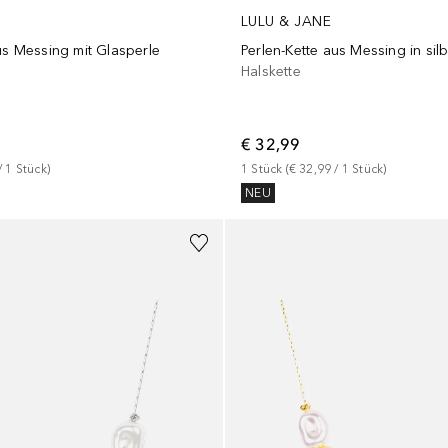
LULU & JANE
us Messing mit Glasperle
Halskette
€ 32,99
/ 
1
Stück
)
1
Stück
 (
€ 32,99
 / 
1
Stück
)
NEU