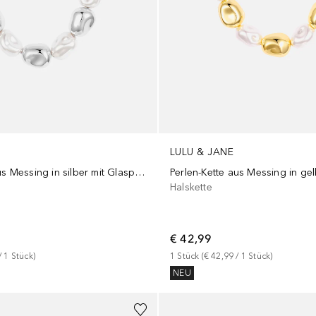
LULU & JANE
Perlen-Kette aus Messing in silber mit Glasperle
Halskette
€ 42,99
/ 
1
Stück
)
1
Stück
 (
€ 42,99
 / 
1
Stück
)
NEU