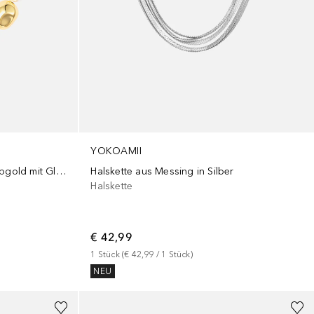
YOKOAMII
Perlen-Kette aus Messing in gelbgold mit Glasperle
Halskette aus Messing in Silber
Halskette
€ 42,99
1
Stück
 (
€ 42,99
 / 
1
Stück
)
NEU