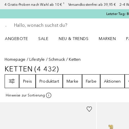
4 Gratis-Proben nach Wahl ab 10 € ¹ Versandkostenfrei ab 39,95 € 2–4 W
Letzter Tag: 
Gehe zurück
Suche ausführen
ANGEBOTE
SALE
NEU & TRENDS
MARKEN
P
Angebote Menü öffnen
Sale Menü öffnen
NEU & TRENDS Menü öffnen
MARKEN Menü ö
P
Homepage
Lifestyle
Schmuck
Ketten
KETTEN
(
4 432
)
KETTEN
4432
ERGEBNISSE
Filter
Preis
Produktart
Marke
Farbe
Aktionen
Hinweise zur Sortierung
+
1