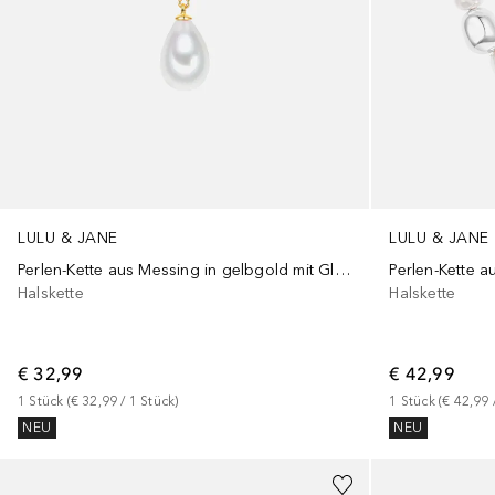
LULU & JANE
LULU & JANE
Perlen-Kette aus Messing in gelbgold mit Glasperle
Halskette
Halskette
€ 32,99
€ 42,99
1
Stück
 (
€ 32,99
 / 
1
Stück
)
1
Stück
 (
€ 42,99
 
NEU
NEU