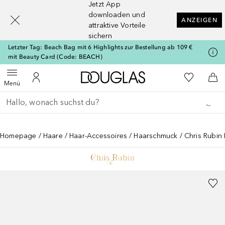
Jetzt App
[navigation.slideout.screenreader]
downloaden und
ANZEIGEN
attraktive Vorteile
sichern
Letzter Tag: Beach Bag mit 6 Highlights zur Bestellung ab 109 €
mit Beauty Card (Code: BEACH)
Zur Douglas Startseite
Zu Meiner 
Menü öffnen
Zu Meinem Kundenkonto
Zum
Menü
Gehe zurück
Suche ausführen
Homepage
Haare
Haar-Accessoires
Haarschmuck
Chris Rubin