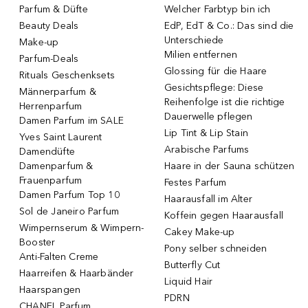
Parfum & Düfte
Welcher Farbtyp bin ich
Beauty Deals
EdP, EdT & Co.: Das sind die
Unterschiede
Make-up
Milien entfernen
Parfum-Deals
Glossing für die Haare
Rituals Geschenksets
Gesichtspflege: Diese
Männerparfum &
Reihenfolge ist die richtige
Herrenparfum
Dauerwelle pflegen
Damen Parfum im SALE
Lip Tint & Lip Stain
Yves Saint Laurent
Arabische Parfums
Damendüfte
Damenparfum &
Haare in der Sauna schützen
Frauenparfum
Festes Parfum
Damen Parfum Top 10
Haarausfall im Alter
Sol de Janeiro Parfum
Koffein gegen Haarausfall
Wimpernserum & Wimpern-
Cakey Make-up
Booster
Pony selber schneiden
Anti-Falten Creme
Butterfly Cut
Haarreifen & Haarbänder
Liquid Hair
Haarspangen
PDRN
CHANEL Parfum