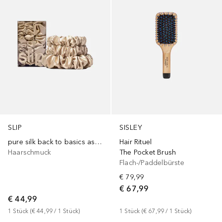
SLIP
SISLEY
pure silk back to basics assorted scrunchies - blonde
Hair Rituel
Haarschmuck
The Pocket Brush
Flach-/Paddelbürste
€ 79,99
€ 67,99
€ 44,99
1
Stück
 (
€ 44,99
 / 
1
Stück
)
1
Stück
 (
€ 67,99
 / 
1
Stück
)