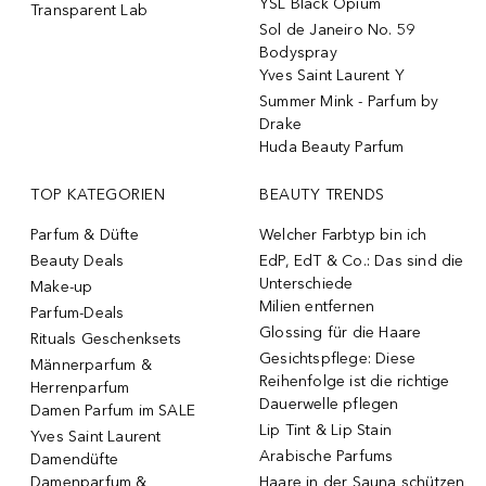
YSL Black Opium
Transparent Lab
Sol de Janeiro No. 59
Bodyspray
Yves Saint Laurent Y
Summer Mink - Parfum by
Drake
Huda Beauty Parfum
TOP KATEGORIEN
BEAUTY TRENDS
Parfum & Düfte
Welcher Farbtyp bin ich
Beauty Deals
EdP, EdT & Co.: Das sind die
Unterschiede
Make-up
Milien entfernen
Parfum-Deals
Glossing für die Haare
Rituals Geschenksets
Gesichtspflege: Diese
Männerparfum &
Reihenfolge ist die richtige
Herrenparfum
Dauerwelle pflegen
Damen Parfum im SALE
Lip Tint & Lip Stain
Yves Saint Laurent
Arabische Parfums
Damendüfte
Damenparfum &
Haare in der Sauna schützen