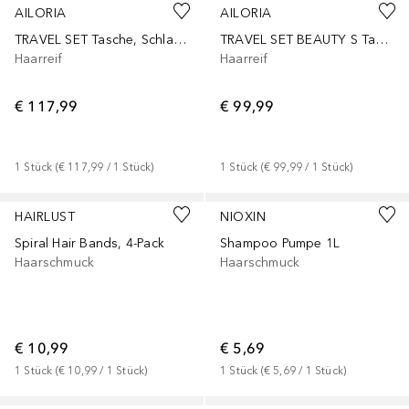
AILORIA
AILORIA
TRAVEL SET Tasche, Schlafmaske, Scrunchie S & Scrunchie M
TRAVEL SET BEAUTY S Tasche, Schlafmaske & Scrunchie S
Haarreif
Haarreif
€ 117,99
€ 99,99
1
Stück
 (
€ 117,99
 / 
1
Stück
)
1
Stück
 (
€ 99,99
 / 
1
Stück
)
HAIRLUST
NIOXIN
Spiral Hair Bands, 4-Pack
Shampoo Pumpe 1L
Haarschmuck
Haarschmuck
€ 10,99
€ 5,69
1
Stück
 (
€ 10,99
 / 
1
Stück
)
1
Stück
 (
€ 5,69
 / 
1
Stück
)