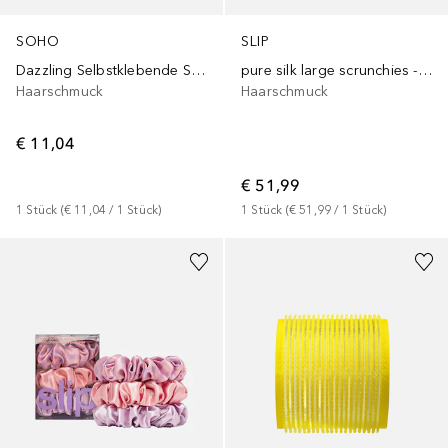
SOHO
SLIP
Dazzling Selbstklebende Strasssteine
pure silk large scrunchies - petal
Haarschmuck
Haarschmuck
€ 11,04
€ 51,99
1
Stück
 (
€ 11,04
 / 
1
Stück
)
1
Stück
 (
€ 51,99
 / 
1
Stück
)