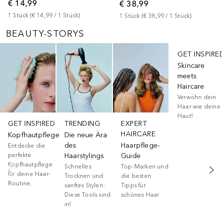
€ 14,99
€ 38,99
1
Stück
 (
€ 14,99
 / 
1
Stück
)
1
Stück
 (
€ 38,99
 / 
1
Stück
)
BEAUTY-STORYS
Überspringen
GET INSPIRE
Skincare
meets
Haircare
Verwöhn dein
Haar wie deine
Haut!
GET INSPIRED
TRENDING
EXPERT
HAIRCARE
Kopfhautpflege
Die neue Ära
des
Haarpflege-
Entdecke die
perfekte
Haarstylings
Guide
Kopfhautpflege
Schnelles
Top-Marken und
für deine Haar-
Trocknen und
die besten
Routine.
sanftes Stylen:
Tipps für
Diese Tools sind
schönes Haar
in!