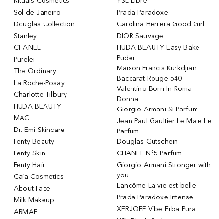
Rituals Cosmetics
YSL Libre
Sol de Janeiro
Prada Paradoxe
Douglas Collection
Carolina Herrera Good Girl
Stanley
DIOR Sauvage
CHANEL
HUDA BEAUTY Easy Bake
Puder
Purelei
Maison Francis Kurkdjian
The Ordinary
Baccarat Rouge 540
La Roche-Posay
Valentino Born In Roma
Charlotte Tilbury
Donna
HUDA BEAUTY
Giorgio Armani Si Parfum
MAC
Jean Paul Gaultier Le Male Le
Dr. Emi Skincare
Parfum
Fenty Beauty
Douglas Gutschein
Fenty Skin
CHANEL N°5 Parfum
Fenty Hair
Giorgio Armani Stronger with
you
Caia Cosmetics
Lancôme La vie est belle
About Face
Prada Paradoxe Intense
Milk Makeup
XERJOFF Vibe Erba Pura
ARMAF