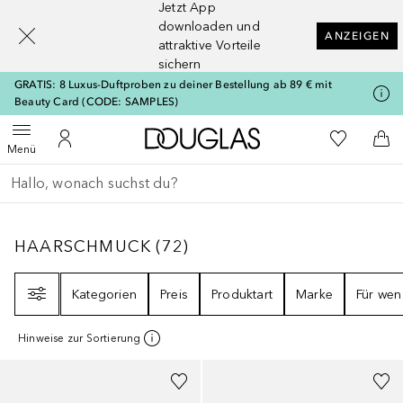
Jetzt App
[navigation.slideout.screenreader]
downloaden und
ANZEIGEN
attraktive Vorteile
sichern
GRATIS: 8 Luxus-Duftproben zu deiner Bestellung ab 89 € mit
Beauty Card (CODE: SAMPLES)
Zur Douglas Startseite
Zu Meiner 
Menü öffnen
Zu Meinem Kundenkonto
Zum
Menü
Gehe zurück
Suche ausführen
HAARSCHMUCK
72
ERGEBNISSE
HAARSCHMUCK
(
72
)
Filter
Kategorien
Preis
Produktart
Marke
Für wen
Hinweise zur Sortierung
+
2