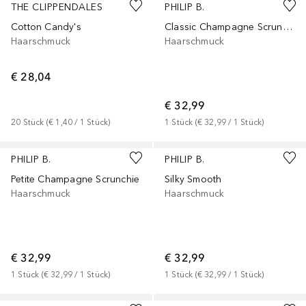
THE CLIPPENDALES
PHILIP B.
Cotton Candy's
Classic Champagne Scrunchie
Haarschmuck
Haarschmuck
€ 28,04
€ 32,99
20
Stück
 (
€ 1,40
 / 
1
Stück
)
1
Stück
 (
€ 32,99
 / 
1
Stück
)
PHILIP B.
PHILIP B.
Petite Champagne Scrunchie
Silky Smooth
Haarschmuck
Haarschmuck
€ 32,99
€ 32,99
1
Stück
 (
€ 32,99
 / 
1
Stück
)
1
Stück
 (
€ 32,99
 / 
1
Stück
)