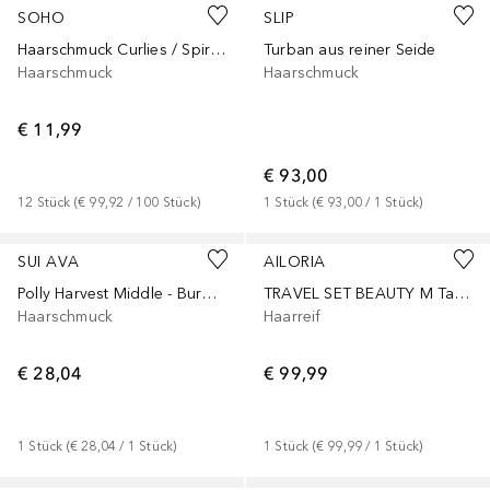
SOHO
SLIP
Haarschmuck Curlies / Spiralen mit Perlen
Turban aus reiner Seide
Haarschmuck
Haarschmuck
€ 11,99
€ 93,00
12
Stück
 (
€ 99,92
 / 
100
Stück
)
1
Stück
 (
€ 93,00
 / 
1
Stück
)
SUI AVA
AILORIA
Polly Harvest Middle - Burgundy
TRAVEL SET BEAUTY M Tasche, Schlafmaske & Scrunchie M aus Seide
Haarschmuck
Haarreif
€ 28,04
€ 99,99
1
Stück
 (
€ 28,04
 / 
1
Stück
)
1
Stück
 (
€ 99,99
 / 
1
Stück
)