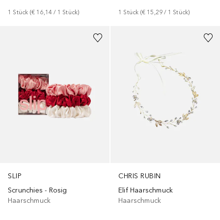
1
Stück
 (
€ 16,14
 / 
1
Stück
)
1
Stück
 (
€ 15,29
 / 
1
Stück
)
SLIP
CHRIS RUBIN
Scrunchies - Rosig
Elif Haarschmuck
Haarschmuck
Haarschmuck