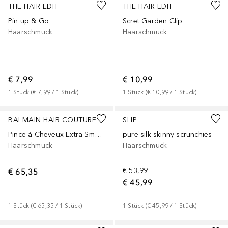
THE HAIR EDIT
THE HAIR EDIT
Pin up & Go
Scret Garden Clip
Haarschmuck
Haarschmuck
€ 7,99
€ 10,99
1
Stück
 (
€ 7,99
 / 
1
Stück
)
1
Stück
 (
€ 10,99
 / 
1
Stück
)
BALMAIN HAIR COUTURE
SLIP
Pince à Cheveux Extra Small White/Black
pure silk skinny scrunchies
Haarschmuck
Haarschmuck
€ 65,35
€ 53,99
€ 45,99
1
Stück
 (
€ 65,35
 / 
1
Stück
)
1
Stück
 (
€ 45,99
 / 
1
Stück
)