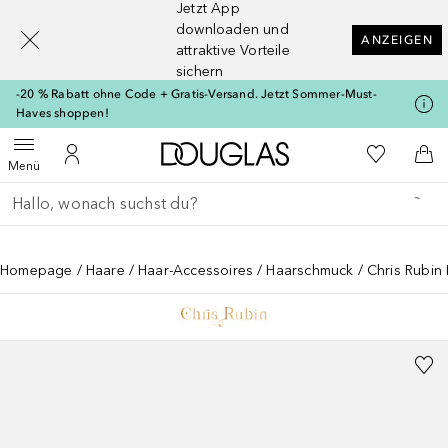
Jetzt App
[navigation.slideout.screenreader]
downloaden und
ANZEIGEN
attraktive Vorteile
sichern
-20 % Rabatt ohne Code + Gratis-Versand. Jetzt Sommer-Must-
Haves shoppen!
Zur Douglas Startseite
Zu Meiner 
Menü öffnen
Zu Meinem Kundenkonto
Zum
Menü
Gehe zurück
Suche ausführen
Homepage
Haare
Haar-Accessoires
Haarschmuck
Chris Rubin