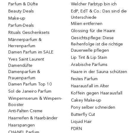
Parfum & Düfte
Welcher Farbtyp bin ich
Beauty Deals
EdP, EdT & Co.: Das sind die
Unterschiede
Make-up
Milien entfernen
Parfum-Deals
Glossing für die Haare
Rituals Geschenksets
Gesichtspflege: Diese
Männerparfum &
Reihenfolge ist die richtige
Herrenparfum
Dauerwelle pflegen
Damen Parfum im SALE
Lip Tint & Lip Stain
Yves Saint Laurent
Arabische Parfums
Damendüfte
Damenparfum &
Haare in der Sauna schützen
Frauenparfum
Festes Parfum
Damen Parfum Top 10
Haarausfall im Alter
Sol de Janeiro Parfum
Koffein gegen Haarausfall
Wimpernserum & Wimpern-
Cakey Make-up
Booster
Pony selber schneiden
Anti-Falten Creme
Butterfly Cut
Haarreifen & Haarbänder
Liquid Hair
Haarspangen
PDRN
CHANEL Parfum