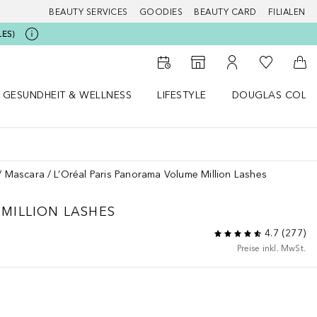
BEAUTY SERVICES
GOODIES
BEAUTY CARD
FILIALEN
LES)
Zu Meiner 
Zum Storefinder
Zu Meinem Kunde
Zum
GESUNDHEIT & WELLNESS
LIFESTYLE
DOUGLAS COLL
 öffnen
Gesundheit & Wellness Menü öffnen
Lifestyle Menü öffnen
Douglas Collecti
Mascara
L’Oréal Paris Panorama Volume Million Lashes
MILLION LASHES
4.7
(
277
)
Preise inkl. MwSt.