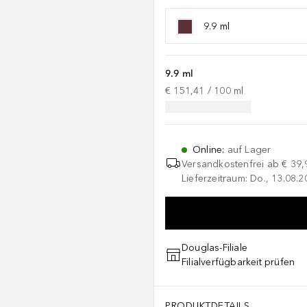
9.9 ml
9.9 ml
€ 151,41
 / 
100
ml
Online
:
auf Lager
Versandkostenfrei ab
€ 39,
Lieferzeitraum: Do., 13.08.2
Douglas-Filiale
Filialverfügbarkeit prüfen
PRODUKTDETAILS