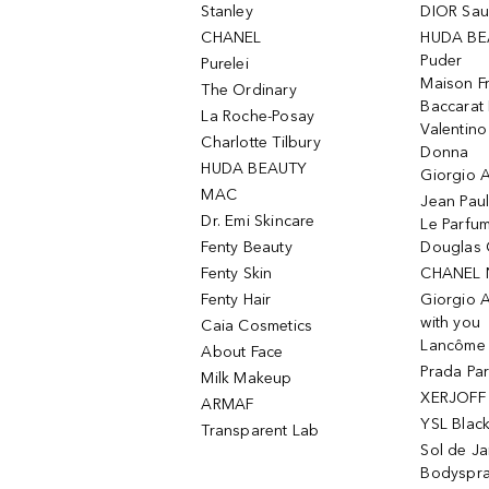
Stanley
DIOR Sa
CHANEL
HUDA BE
Puder
Purelei
Maison Fr
The Ordinary
Baccarat
La Roche-Posay
Valentin
Charlotte Tilbury
Donna
HUDA BEAUTY
Giorgio A
MAC
Jean Paul
Dr. Emi Skincare
Le Parfu
Fenty Beauty
Douglas 
Fenty Skin
CHANEL 
Fenty Hair
Giorgio 
with you
Caia Cosmetics
Lancôme L
About Face
Prada Pa
Milk Makeup
XERJOFF 
ARMAF
YSL Blac
Transparent Lab
Sol de Ja
Bodyspr