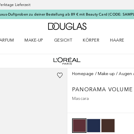
erktage Lieferzeit
uxus-Duftproben zu deiner Bestellung ab 89 € mit Beauty Card (CODE: SAMP
Zur Douglas Startseite
ARFUM
MAKE-UP
GESICHT
KÖRPER
HAARE
ffnen
arfum Menü öffnen
Make-up Menü öffnen
Gesicht Menü öffnen
Körper Menü öffnen
Haare Menü
Homepage
Make-up
Augen
PANORAMA VOLUME 
Mascara