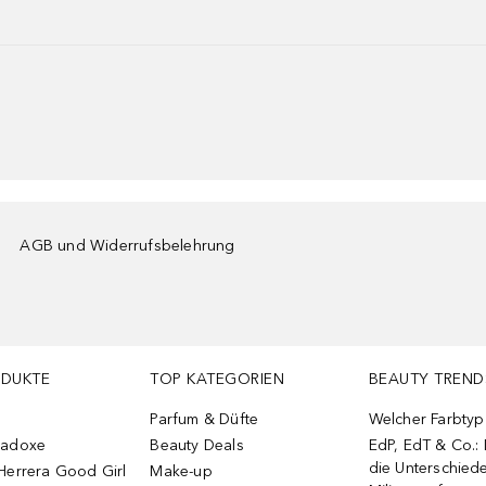
AGB und Widerrufsbelehrung
ODUKTE
TOP KATEGORIEN
BEAUTY TREND
Parfum & Düfte
Welcher Farbtyp 
radoxe
Beauty Deals
EdP, EdT & Co.:
die Unterschied
Herrera Good Girl
Make-up