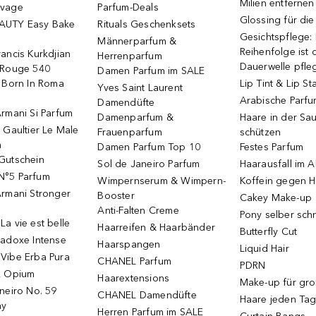
Milien entfernen
uvage
Parfum-Deals
Glossing für di
AUTY Easy Bake
Rituals Geschenksets
Gesichtspflege:
Männerparfum &
Reihenfolge ist d
ancis Kurkdjian
Herrenparfum
Dauerwelle pfle
 Rouge 540
Damen Parfum im SALE
o Born In Roma
Lip Tint & Lip St
Yves Saint Laurent
Arabische Parf
Damendüfte
rmani Si Parfum
Damenparfum &
Haare in der Sa
 Gaultier Le Male
Frauenparfum
schützen
m
Damen Parfum Top 10
Festes Parfum
Gutschein
Sol de Janeiro Parfum
Haarausfall im A
N°5 Parfum
Wimpernserum & Wimpern-
Koffein gegen H
Armani Stronger
Booster
Cakey Make-up
Anti-Falten Creme
Pony selber sch
a vie est belle
Haarreifen & Haarbänder
Butterfly Cut
radoxe Intense
Haarspangen
Liquid Hair
Vibe Erba Pura
CHANEL Parfum
PDRN
k Opium
Haarextensions
Make-up für gr
neiro No. 59
CHANEL Damendüfte
Haare jeden Ta
ay
Herren Parfum im SALE