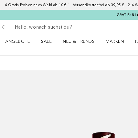
4 Gratis-Proben nach Wahl ab 10 € ¹ Versandkostenfrei ab 39,95 € 2–4 W
GRATIS: 8 L
Gehe zurück
Suche ausführen
ANGEBOTE
SALE
NEU & TRENDS
MARKEN
P
Angebote Menü öffnen
Sale Menü öffnen
NEU & TRENDS Menü öffnen
MARKEN Menü ö
P