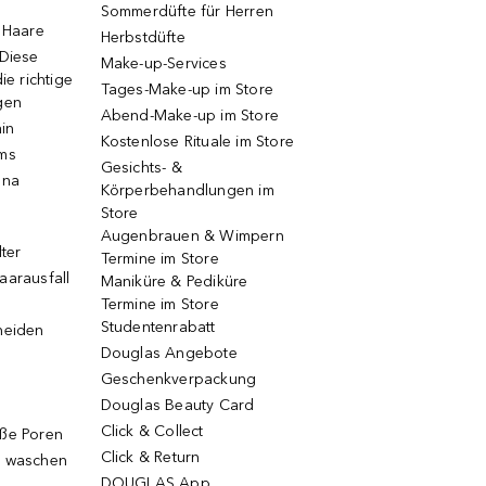
Sommerdüfte für Herren
e Haare
Herbstdüfte
 Diese
Make-up-Services
ie richtige
Tages-Make-up im Store
gen
Abend-Make-up im Store
ain
Kostenlose Rituale im Store
ums
Gesichts- &
una
Körperbehandlungen im
Store
Augenbrauen & Wimpern
lter
Termine im Store
aarausfall
Maniküre & Pediküre
Termine im Store
Studentenrabatt
neiden
Douglas Angebote
Geschenkverpackung
Douglas Beauty Card
Click & Collect
oße Poren
Click & Return
g waschen
DOUGLAS App