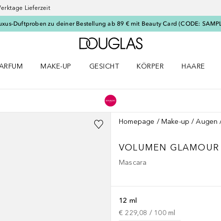
erktage Lieferzeit
uxus-Duftproben zu deiner Bestellung ab 89 € mit Beauty Card (CODE: SAMP
Zur Douglas Startseite
ARFUM
MAKE-UP
GESICHT
KÖRPER
HAARE
ffnen
arfum Menü öffnen
Make-up Menü öffnen
Gesicht Menü öffnen
Körper Menü öffnen
Haare Menü
Homepage
Make-up
Augen
VOLUMEN GLAMOUR 
Mascara
12 ml
€ 229,08
 / 
100
ml