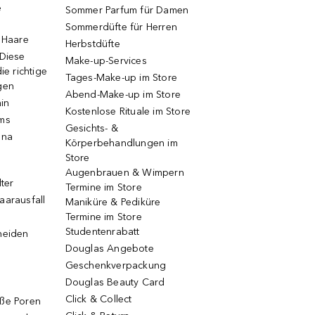
e
Sommer Parfum für Damen
Sommerdüfte für Herren
e Haare
Herbstdüfte
 Diese
Make-up-Services
ie richtige
Tages-Make-up im Store
gen
Abend-Make-up im Store
ain
Kostenlose Rituale im Store
ums
Gesichts- &
una
Körperbehandlungen im
Store
Augenbrauen & Wimpern
lter
Termine im Store
aarausfall
Maniküre & Pediküre
Termine im Store
Studentenrabatt
neiden
Douglas Angebote
Geschenkverpackung
Douglas Beauty Card
Click & Collect
oße Poren