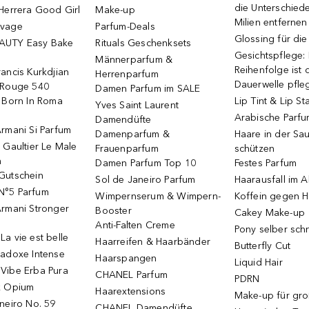
die Unterschied
Herrera Good Girl
Make-up
Milien entfernen
uvage
Parfum-Deals
Glossing für di
AUTY Easy Bake
Rituals Geschenksets
Gesichtspflege:
Männerparfum &
Reihenfolge ist d
ancis Kurkdjian
Herrenparfum
Dauerwelle pfle
 Rouge 540
Damen Parfum im SALE
o Born In Roma
Lip Tint & Lip St
Yves Saint Laurent
Arabische Parf
Damendüfte
rmani Si Parfum
Damenparfum &
Haare in der Sa
 Gaultier Le Male
Frauenparfum
schützen
m
Damen Parfum Top 10
Festes Parfum
Gutschein
Sol de Janeiro Parfum
Haarausfall im A
N°5 Parfum
Wimpernserum & Wimpern-
Koffein gegen H
Armani Stronger
Booster
Cakey Make-up
Anti-Falten Creme
Pony selber sch
a vie est belle
Haarreifen & Haarbänder
Butterfly Cut
radoxe Intense
Haarspangen
Liquid Hair
Vibe Erba Pura
CHANEL Parfum
PDRN
k Opium
Haarextensions
Make-up für gr
neiro No. 59
CHANEL Damendüfte