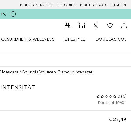
BEAUTY SERVICES
GOODIES
BEAUTY CARD
FILIALEN
LES)
Zu Meiner 
Zum Storefinder
Zu Meinem Kunde
Zum
GESUNDHEIT & WELLNESS
LIFESTYLE
DOUGLAS COLL
 öffnen
Gesundheit & Wellness Menü öffnen
Lifestyle Menü öffnen
Douglas Collecti
Mascara
Bourjois Volumen Glamour Intensität
INTENSITÄT
0
(
0
)
Preise inkl. MwSt.
€ 27,49