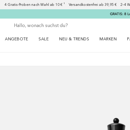
4 Gratis-Proben nach Wahl ab 10 € ¹ Versandkostenfrei ab 39,95 € 2–4 W
GRATIS: 8 L
Gehe zurück
Suche ausführen
ANGEBOTE
SALE
NEU & TRENDS
MARKEN
P
Angebote Menü öffnen
Sale Menü öffnen
NEU & TRENDS Menü öffnen
MARKEN Menü ö
P