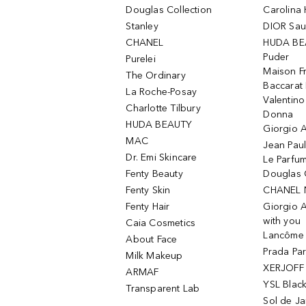
Douglas Collection
Carolina 
Stanley
DIOR Sa
CHANEL
HUDA BE
Puder
Purelei
Maison Fr
The Ordinary
Baccarat
La Roche-Posay
Valentin
Charlotte Tilbury
Donna
HUDA BEAUTY
Giorgio A
MAC
Jean Paul
Dr. Emi Skincare
Le Parfu
Fenty Beauty
Douglas 
Fenty Skin
CHANEL 
Fenty Hair
Giorgio 
with you
Caia Cosmetics
Lancôme L
About Face
Prada Pa
Milk Makeup
XERJOFF 
ARMAF
YSL Blac
Transparent Lab
Sol de Ja