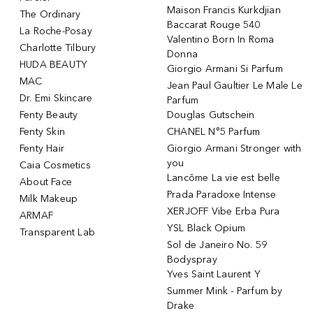
Maison Francis Kurkdjian
The Ordinary
Baccarat Rouge 540
La Roche-Posay
Valentino Born In Roma
Charlotte Tilbury
Donna
HUDA BEAUTY
Giorgio Armani Si Parfum
MAC
Jean Paul Gaultier Le Male Le
Dr. Emi Skincare
Parfum
Fenty Beauty
Douglas Gutschein
Fenty Skin
CHANEL N°5 Parfum
Fenty Hair
Giorgio Armani Stronger with
you
Caia Cosmetics
Lancôme La vie est belle
About Face
Prada Paradoxe Intense
Milk Makeup
XERJOFF Vibe Erba Pura
ARMAF
YSL Black Opium
Transparent Lab
Sol de Janeiro No. 59
Bodyspray
Yves Saint Laurent Y
Summer Mink - Parfum by
Drake