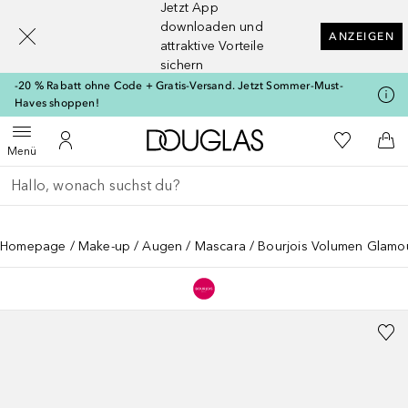
Jetzt App
[navigation.slideout.screenreader]
downloaden und
ANZEIGEN
attraktive Vorteile
sichern
-20 % Rabatt ohne Code + Gratis-Versand. Jetzt Sommer-Must-
Haves shoppen!
Zur Douglas Startseite
Zu Meiner 
Menü öffnen
Zu Meinem Kundenkonto
Zum
Menü
Gehe zurück
Suche ausführen
Homepage
Make-up
Augen
Mascara
Bourjois Volumen Glamou