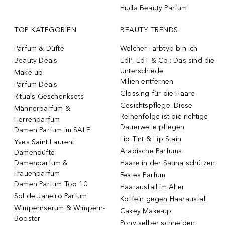
Huda Beauty Parfum
TOP KATEGORIEN
BEAUTY TRENDS
Parfum & Düfte
Welcher Farbtyp bin ich
Beauty Deals
EdP, EdT & Co.: Das sind die
Unterschiede
Make-up
Milien entfernen
Parfum-Deals
Glossing für die Haare
Rituals Geschenksets
Gesichtspflege: Diese
Männerparfum &
Reihenfolge ist die richtige
Herrenparfum
Dauerwelle pflegen
Damen Parfum im SALE
Lip Tint & Lip Stain
Yves Saint Laurent
Arabische Parfums
Damendüfte
Damenparfum &
Haare in der Sauna schützen
Frauenparfum
Festes Parfum
Damen Parfum Top 10
Haarausfall im Alter
Sol de Janeiro Parfum
Koffein gegen Haarausfall
Wimpernserum & Wimpern-
Cakey Make-up
Booster
Pony selber schneiden