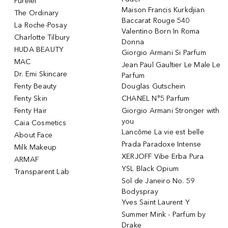
Purelei
Maison Francis Kurkdjian
The Ordinary
Baccarat Rouge 540
La Roche-Posay
Valentino Born In Roma
Charlotte Tilbury
Donna
HUDA BEAUTY
Giorgio Armani Si Parfum
MAC
Jean Paul Gaultier Le Male Le
Dr. Emi Skincare
Parfum
Fenty Beauty
Douglas Gutschein
Fenty Skin
CHANEL N°5 Parfum
Fenty Hair
Giorgio Armani Stronger with
you
Caia Cosmetics
Lancôme La vie est belle
About Face
Prada Paradoxe Intense
Milk Makeup
XERJOFF Vibe Erba Pura
ARMAF
YSL Black Opium
Transparent Lab
Sol de Janeiro No. 59
Bodyspray
Yves Saint Laurent Y
Summer Mink - Parfum by
Drake