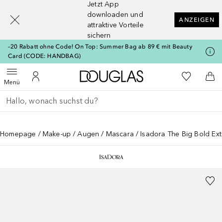
Jetzt App
[navigation.slideout.screenreader]
downloaden und
ANZEIGEN
attraktive Vorteile
sichern
–20 Rabatt ohne Code! On Top: Summer Bag ab 89 € mit Beauty
Card (CODE: HANDBAG)
Zur Douglas Startseite
Zu Meiner 
Menü öffnen
Zu Meinem Kundenkonto
Zum
Menü
Gehe zurück
Suche ausführen
Homepage
Make-up
Augen
Mascara
Isadora The Big Bold Ex