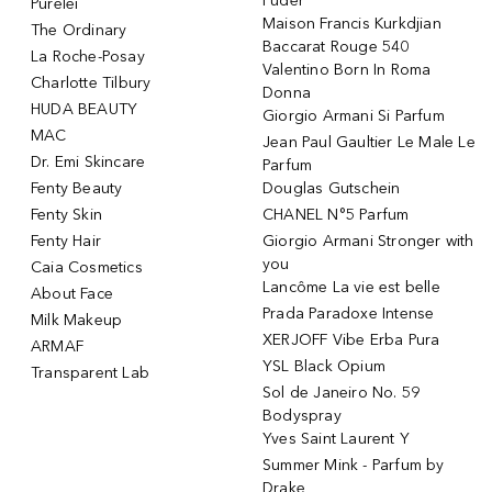
Puder
Purelei
Maison Francis Kurkdjian
The Ordinary
Baccarat Rouge 540
La Roche-Posay
Valentino Born In Roma
Charlotte Tilbury
Donna
HUDA BEAUTY
Giorgio Armani Si Parfum
MAC
Jean Paul Gaultier Le Male Le
Dr. Emi Skincare
Parfum
Fenty Beauty
Douglas Gutschein
Fenty Skin
CHANEL N°5 Parfum
Fenty Hair
Giorgio Armani Stronger with
you
Caia Cosmetics
Lancôme La vie est belle
About Face
Prada Paradoxe Intense
Milk Makeup
XERJOFF Vibe Erba Pura
ARMAF
YSL Black Opium
Transparent Lab
Sol de Janeiro No. 59
Bodyspray
Yves Saint Laurent Y
Summer Mink - Parfum by
Drake