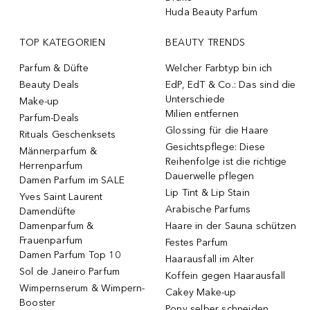
Huda Beauty Parfum
TOP KATEGORIEN
BEAUTY TRENDS
Parfum & Düfte
Welcher Farbtyp bin ich
Beauty Deals
EdP, EdT & Co.: Das sind die
Unterschiede
Make-up
Milien entfernen
Parfum-Deals
Glossing für die Haare
Rituals Geschenksets
Gesichtspflege: Diese
Männerparfum &
Reihenfolge ist die richtige
Herrenparfum
Dauerwelle pflegen
Damen Parfum im SALE
Lip Tint & Lip Stain
Yves Saint Laurent
Arabische Parfums
Damendüfte
Damenparfum &
Haare in der Sauna schützen
Frauenparfum
Festes Parfum
Damen Parfum Top 10
Haarausfall im Alter
Sol de Janeiro Parfum
Koffein gegen Haarausfall
Wimpernserum & Wimpern-
Cakey Make-up
Booster
Pony selber schneiden