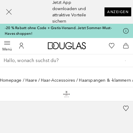
Jetzt App
[navigation.slideout.screenreader]
downloaden und
ANZEIGEN
attraktive Vorteile
sichern
-20 % Rabatt ohne Code + Gratis-Versand. Jetzt Sommer-Must-
Haves shoppen!
Zur Douglas Startseite
Zu Meiner 
Menü öffnen
Zu Meinem Kundenkonto
Zum
Menü
Gehe zurück
Suche ausführen
Homepage
Haare
Haar-Accessoires
Haarspangen & -klammern