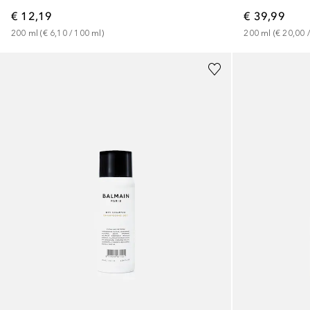
€ 12,19
€ 39,99
200
ml
 (
€ 6,10
 / 
100
ml
)
200
ml
 (
€ 20,00
 /