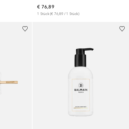
€ 76,89
1
Stück
 (
€ 76,89
 / 
1
Stück
)