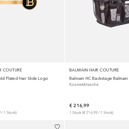
R COUTURE
BALMAIN HAIR COUTURE
ld Plated Hair Slide Logo
Balmain HC Backstage Balmain
Kosmetiktasche
€ 216,99
9
 / 
1
Stück
)
1
Stück
 (
€ 216,99
 / 
1
Stück
)