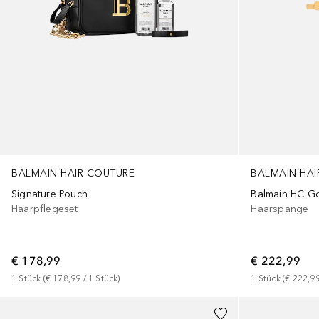
BALMAIN HAIR COUTURE
BALMAIN HAI
Signature Pouch
Balmain HC Go
Haarpflegeset
Haarspange
€ 178,99
€ 222,99
1
Stück
 (
€ 178,99
 / 
1
Stück
)
1
Stück
 (
€ 222,9