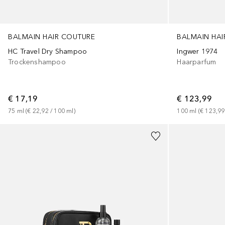
BALMAIN HAIR COUTURE
BALMAIN HAI
HC Travel Dry Shampoo
Ingwer 1974
Trockenshampoo
Haarparfum
€ 17,19
€ 123,99
75
ml
 (
€ 22,92
 / 
100
ml
)
100
ml
 (
€ 123,99