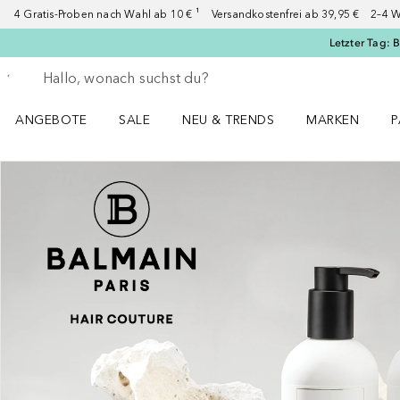
4 Gratis-Proben nach Wahl ab 10 € ¹ Versandkostenfrei ab 39,95 € 2–4 W
Letzter Tag: 
Gehe zurück
Suche ausführen
ANGEBOTE
SALE
NEU & TRENDS
MARKEN
P
Angebote Menü öffnen
Sale Menü öffnen
NEU & TRENDS Menü öffnen
MARKEN Menü ö
P