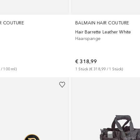
R COUTURE
BALMAIN HAIR COUTURE
Hair Barrette Leather White
Haarspange
€ 318,99
 / 
100
ml
)
1
Stück
 (
€ 318,99
 / 
1
Stück
)