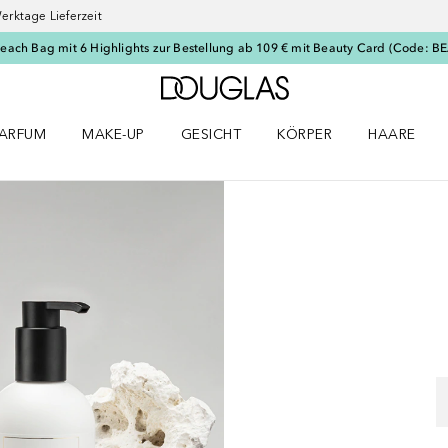
erktage Lieferzeit
Beach Bag mit 6 Highlights zur Bestellung ab 109 € mit Beauty Card (Code: 
Zur Douglas Startseite
ARFUM
MAKE-UP
GESICHT
KÖRPER
HAARE
ffnen
arfum Menü öffnen
Make-up Menü öffnen
Gesicht Menü öffnen
Körper Menü öffnen
Haare Menü