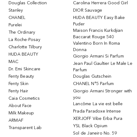
Douglas Collection
Carolina Herrera Good Girl
Stanley
DIOR Sauvage
CHANEL
HUDA BEAUTY Easy Bake
Puder
Purelei
Maison Francis Kurkdjian
The Ordinary
Baccarat Rouge 540
La Roche-Posay
Valentino Born In Roma
Charlotte Tilbury
Donna
HUDA BEAUTY
Giorgio Armani Si Parfum
MAC
Jean Paul Gaultier Le Male Le
Dr. Emi Skincare
Parfum
Fenty Beauty
Douglas Gutschein
Fenty Skin
CHANEL N°5 Parfum
Fenty Hair
Giorgio Armani Stronger with
you
Caia Cosmetics
Lancôme La vie est belle
About Face
Prada Paradoxe Intense
Milk Makeup
XERJOFF Vibe Erba Pura
ARMAF
YSL Black Opium
Transparent Lab
Sol de Janeiro No. 59