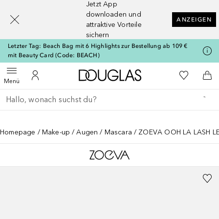
Jetzt App
[navigation.slideout.screenreader]
downloaden und
ANZEIGEN
attraktive Vorteile
sichern
Letzter Tag: Beach Bag mit 6 Highlights zur Bestellung ab 109 €
mit Beauty Card (Code: BEACH)
Zur Douglas Startseite
Zu Meiner 
Menü öffnen
Zu Meinem Kundenkonto
Zum
Menü
Gehe zurück
Suche ausführen
Homepage
Make-up
Augen
Mascara
ZOEVA OOH LA LASH LE