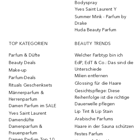
Bodyspray
Yves Saint Laurent Y
Summer Mink - Parfum by
Drake
Huda Beauty Parfum
TOP KATEGORIEN
BEAUTY TRENDS
Parfum & Düfte
Welcher Farbtyp bin ich
Beauty Deals
EdP, EdT & Co.: Das sind die
Unterschiede
Make-up
Milien entfernen
Parfum-Deals
Glossing für die Haare
Rituals Geschenksets
Gesichtspflege: Diese
Männerparfum &
Reihenfolge ist die richtige
Herrenparfum
Dauerwelle pflegen
Damen Parfum im SALE
Lip Tint & Lip Stain
Yves Saint Laurent
Arabische Parfums
Damendüfte
Damenparfum &
Haare in der Sauna schützen
Frauenparfum
Festes Parfum
Damen Parfum Top 10