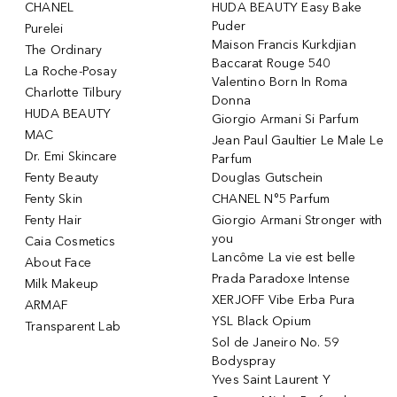
CHANEL
HUDA BEAUTY Easy Bake
Puder
Purelei
Maison Francis Kurkdjian
The Ordinary
Baccarat Rouge 540
La Roche-Posay
Valentino Born In Roma
Charlotte Tilbury
Donna
HUDA BEAUTY
Giorgio Armani Si Parfum
MAC
Jean Paul Gaultier Le Male Le
Dr. Emi Skincare
Parfum
Fenty Beauty
Douglas Gutschein
Fenty Skin
CHANEL N°5 Parfum
Fenty Hair
Giorgio Armani Stronger with
you
Caia Cosmetics
Lancôme La vie est belle
About Face
Prada Paradoxe Intense
Milk Makeup
XERJOFF Vibe Erba Pura
ARMAF
YSL Black Opium
Transparent Lab
Sol de Janeiro No. 59
Bodyspray
Yves Saint Laurent Y