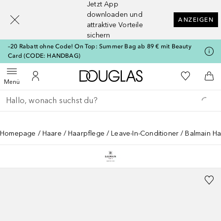
Jetzt App
[navigation.slideout.screenreader]
downloaden und
ANZEIGEN
attraktive Vorteile
sichern
–20 Rabatt ohne Code! On Top: Summer Bag ab 89 € mit Beauty
Card (CODE: HANDBAG)
Zur Douglas Startseite
Zu Meiner 
Menü öffnen
Zu Meinem Kundenkonto
Zum
Menü
Gehe zurück
Suche ausführen
Homepage
Haare
Haarpflege
Leave-In-Conditioner
Balmain Ha