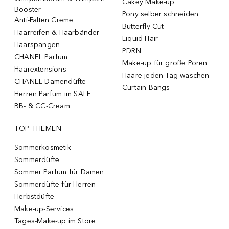
Cakey Make-up
Booster
Pony selber schneiden
Anti-Falten Creme
Butterfly Cut
Haarreifen & Haarbänder
Liquid Hair
Haarspangen
PDRN
CHANEL Parfum
Make-up für große Poren
Haarextensions
Haare jeden Tag waschen
CHANEL Damendüfte
Curtain Bangs
Herren Parfum im SALE
BB- & CC-Cream
TOP THEMEN
Sommerkosmetik
Sommerdüfte
Sommer Parfum für Damen
Sommerdüfte für Herren
Herbstdüfte
Make-up-Services
Tages-Make-up im Store