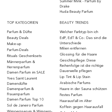
Summer Mink - Parfum by
Drake
Huda Beauty Parfum
TOP KATEGORIEN
BEAUTY TRENDS
Parfum & Düfte
Welcher Farbtyp bin ich
Beauty Deals
EdP, EdT & Co.: Das sind die
Unterschiede
Make-up
Milien entfernen
Parfum-Deals
Glossing für die Haare
Rituals Geschenksets
Gesichtspflege: Diese
Männerparfum &
Reihenfolge ist die richtige
Herrenparfum
Dauerwelle pflegen
Damen Parfum im SALE
Lip Tint & Lip Stain
Yves Saint Laurent
Arabische Parfums
Damendüfte
Damenparfum &
Haare in der Sauna schützen
Frauenparfum
Festes Parfum
Damen Parfum Top 10
Haarausfall im Alter
Sol de Janeiro Parfum
Koffein gegen Haarausfall
Wimpernserum & Wimpern-