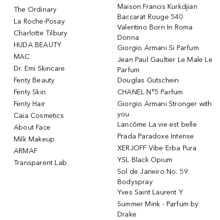
Maison Francis Kurkdjian
The Ordinary
Baccarat Rouge 540
La Roche-Posay
Valentino Born In Roma
Charlotte Tilbury
Donna
HUDA BEAUTY
Giorgio Armani Si Parfum
MAC
Jean Paul Gaultier Le Male Le
Dr. Emi Skincare
Parfum
Fenty Beauty
Douglas Gutschein
Fenty Skin
CHANEL N°5 Parfum
Fenty Hair
Giorgio Armani Stronger with
you
Caia Cosmetics
Lancôme La vie est belle
About Face
Prada Paradoxe Intense
Milk Makeup
XERJOFF Vibe Erba Pura
ARMAF
YSL Black Opium
Transparent Lab
Sol de Janeiro No. 59
Bodyspray
Yves Saint Laurent Y
Summer Mink - Parfum by
Drake