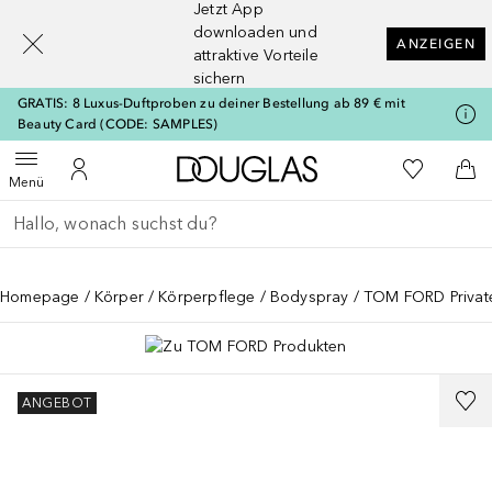
Jetzt App
[navigation.slideout.screenreader]
downloaden und
ANZEIGEN
attraktive Vorteile
sichern
GRATIS: 8 Luxus-Duftproben zu deiner Bestellung ab 89 € mit
Beauty Card (CODE: SAMPLES)
Zur Douglas Startseite
Zu Meiner 
Menü öffnen
Zu Meinem Kundenkonto
Zum
Menü
Gehe zurück
Suche ausführen
Homepage
Körper
Körperpflege
Bodyspray
TOM FORD Private
ANGEBOT