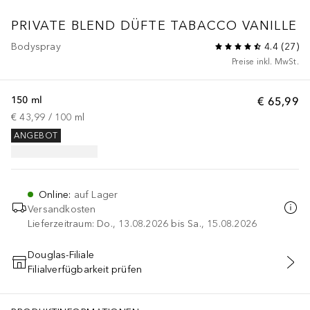
PRIVATE BLEND DÜFTE
TABACCO VANILLE
Bodyspray
4.4
(
27
)
Preise inkl. MwSt.
150 ml
€ 65,99
€ 43,99
 / 
100
ml
ANGEBOT
Online
:
auf Lager
Versandkosten
Lieferzeitraum: Do., 13.08.2026 bis Sa., 15.08.2026
Douglas-Filiale
Filialverfügbarkeit prüfen
IN DEN WARENKORB