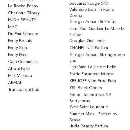
Baccarat Rouge 540
La Roche-Posay
Valentino Born In Roma
Charlotte Tilbury
Donna
HUDA BEAUTY
Giorgio Armani Si Parfum
MAC
Jean Paul Gaultier Le Male Le
Dr. Emi Skincare
Parfum
Fenty Beauty
Douglas Gutschein
Fenty Skin
CHANEL N°5 Parfum
Fenty Hair
Giorgio Armani Stronger with
you
Caia Cosmetics
Lancôme La vie est belle
About Face
Prada Paradoxe Intense
Milk Makeup
XERJOFF Vibe Erba Pura
ARMAF
YSL Black Opium
Transparent Lab
Sol de Janeiro No. 59
Bodyspray
Yves Saint Laurent Y
Summer Mink - Parfum by
Drake
Huda Beauty Parfum