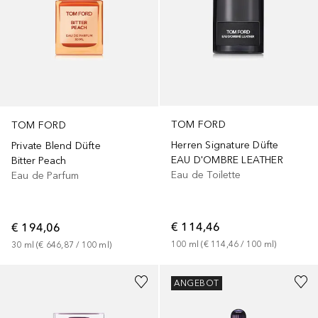
TOM FORD
TOM FORD
Herren Signature Düfte
Private Blend Düfte
EAU D'OMBRE LEATHER
Bitter Peach
Eau de Toilette
Eau de Parfum
€ 114,46
€ 194,06
100
ml
 (
€ 114,46
 / 
100
ml
)
30
ml
 (
€ 646,87
 / 
100
ml
)
ANGEBOT