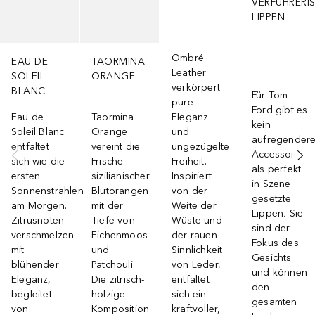
VERFÜHRERI
LIPPEN
Ombré
EAU DE
TAORMINA
Leather
SOLEIL
ORANGE
verkörpert
BLANC
Für Tom
pure
Ford gibt es
Eau de
Taormina
Eleganz
kein
Soleil Blanc
Orange
und
aufregender
entfaltet
vereint die
ungezügelte
Accessoire
sich wie die
Frische
Freiheit.
als perfekt
ersten
sizilianischer
Inspiriert
in Szene
Sonnenstrahlen
Blutorangen
von der
gesetzte
am Morgen.
mit der
Weite der
Lippen
.
Sie
Zitrusnoten
Tiefe von
Wüste und
sind der
verschmelzen
Eichenmoos
der rauen
Fokus des
mit
und
Sinnlichkeit
Gesichts
blühender
Patchouli.
von Leder,
und können
Eleganz,
Die zitrisch-
entfaltet
den
begleitet
holzige
sich ein
gesamten
von
Komposition
kraftvoller,