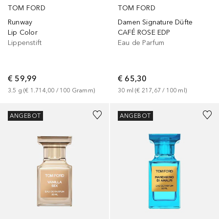
TOM FORD
TOM FORD
Runway
Damen Signature Düfte
Lip Color
CAFÉ ROSE EDP
Lippenstift
Eau de Parfum
€ 59,99
€ 65,30
3.5
g
 (
€ 1.714,00
 / 
100
Gramm
)
30
ml
 (
€ 217,67
 / 
100
ml
)
ANGEBOT
ANGEBOT