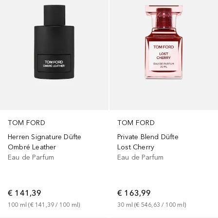
TOM FORD
TOM FORD
Herren Signature Düfte
Private Blend Düfte
Ombré Leather
Lost Cherry
Eau de Parfum
Eau de Parfum
€ 141,39
€ 163,99
100
ml
 (
€ 141,39
 / 
100
ml
)
30
ml
 (
€ 546,63
 / 
100
ml
)