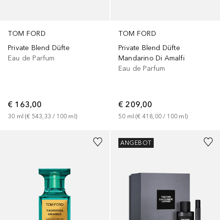
TOM FORD
TOM FORD
Private Blend Düfte
Private Blend Düfte
Eau de Parfum
Mandarino Di Amalfi
Eau de Parfum
€ 163,00
€ 209,00
30
ml
 (
€ 543,33
 / 
100
ml
)
50
ml
 (
€ 418,00
 / 
100
ml
)
ANGEBOT