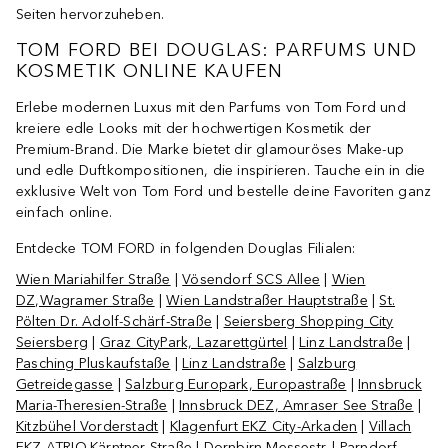
Seiten hervorzuheben.
TOM FORD BEI DOUGLAS: PARFUMS UND
KOSMETIK ONLINE KAUFEN
Erlebe modernen Luxus mit den Parfums von Tom Ford und
kreiere edle Looks mit der hochwertigen Kosmetik der
Premium-Brand. Die Marke bietet dir glamouröses Make-up
und edle Duftkompositionen, die inspirieren. Tauche ein in die
exklusive Welt von Tom Ford und bestelle deine Favoriten ganz
einfach online.
Entdecke TOM FORD in folgenden Douglas Filialen:
Wien Mariahilfer Straße
|
Vösendorf SCS Allee
|
Wien
DZ,Wagramer Straße
|
Wien Landstraßer Hauptstraße
|
St.
Pölten Dr. Adolf-Schärf-Straße
|
Seiersberg Shopping City
Seiersberg
|
Graz CityPark, Lazarettgürtel
|
Linz Landstraße
|
Pasching Pluskaufstaße
|
Linz Landstraße
|
Salzburg
Getreidegasse
|
Salzburg Europark, Europastraße
|
Innsbruck
Maria-Theresien-Straße
|
Innsbruck DEZ, Amraser See Straße
|
Kitzbühel Vorderstadt
|
Klagenfurt EKZ City-Arkaden
|
Villach
EKZ ATRIO,Kärntner Straße
|
Dornbirn Messestr.
|
Parndorf