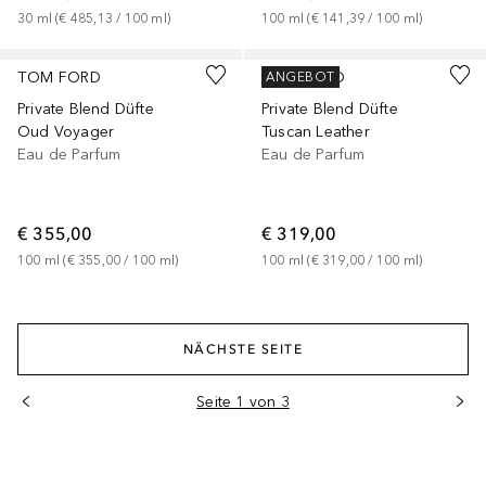
30
ml
 (
€ 485,13
 / 
100
ml
)
100
ml
 (
€ 141,39
 / 
100
ml
)
TOM FORD
TOM FORD
ANGEBOT
Private Blend Düfte
Private Blend Düfte
Oud Voyager
Tuscan Leather
Eau de Parfum
Eau de Parfum
€ 355,00
€ 319,00
100
ml
 (
€ 355,00
 / 
100
ml
)
100
ml
 (
€ 319,00
 / 
100
ml
)
NÄCHSTE SEITE
Seite 1 von 3