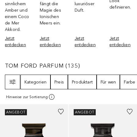
Look
sinnlichem
fängt die
luxuriöser
definieren.
Amber und
Magie des
Duft.
einem Coco
Ionischen
de Mer
Meers ein.
Akkord.
Jetzt
Jetzt
Jetzt
Jetzt
entdecken
entdecken
entdecken
entdecken
TOM FORD PARFUM
135
ERGEBNISSE
TOM FORD PARFUM
(
135
)
Filter
Kategorien
Preis
Produktart
Für wen
Farbe
Hinweise zur Sortierung
ANGEBOT
ANGEBOT