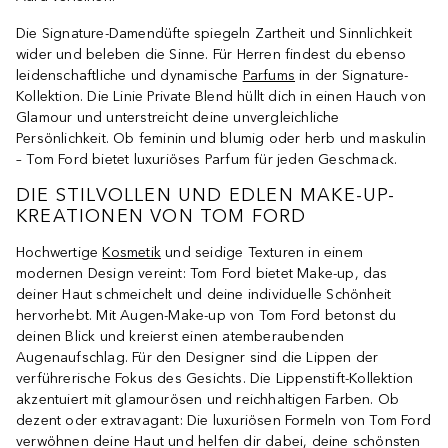
Die Signature-Damendüfte spiegeln Zartheit und Sinnlichkeit
wider und beleben die Sinne. Für Herren findest du ebenso
leidenschaftliche und dynamische
Parfums
in der Signature-
Kollektion. Die Linie Private Blend hüllt dich in einen Hauch von
Glamour und unterstreicht deine unvergleichliche
Persönlichkeit. Ob feminin und blumig oder herb und maskulin
– Tom Ford bietet luxuriöses Parfum für jeden Geschmack.
DIE STILVOLLEN UND EDLEN MAKE-UP-
KREATIONEN VON TOM FORD
Hochwertige
Kosmetik
und seidige Texturen in einem
modernen Design vereint: Tom Ford bietet Make-up, das
deiner Haut schmeichelt und deine individuelle Schönheit
hervorhebt. Mit Augen-Make-up von Tom Ford betonst du
deinen Blick und kreierst einen atemberaubenden
Augenaufschlag. Für den Designer sind die Lippen der
verführerische Fokus des Gesichts. Die Lippenstift-Kollektion
akzentuiert mit glamourösen und reichhaltigen Farben. Ob
dezent oder extravagant: Die luxuriösen Formeln von Tom Ford
verwöhnen deine Haut und helfen dir dabei, deine schönsten