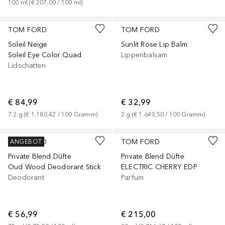
100
ml
 (
€ 207,00
 / 
100
ml
)
+
2
TOM FORD
TOM FORD
Soleil Neige
Sunlit Rose Lip Balm
Soleil Eye Color Quad
Lippenbalsam
Lidschatten
€ 84,99
€ 32,99
7.2
g
 (
€ 1.180,42
 / 
100
Gramm
)
2
g
 (
€ 1.649,50
 / 
100
Gramm
)
TOM FORD
TOM FORD
ANGEBOT
Private Blend Düfte
Private Blend Düfte
Oud Wood Deodorant Stick
ELECTRIC CHERRY EDP
Deodorant
Parfum
€ 56,99
€ 215,00