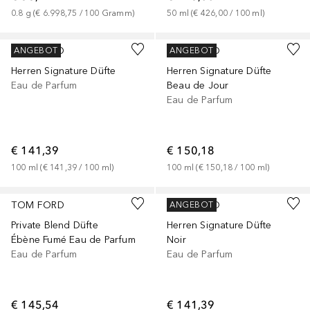
0.8
g
 (
€ 6.998,75
 / 
100
Gramm
)
50
ml
 (
€ 426,00
 / 
100
ml
)
TOM FORD
TOM FORD
ANGEBOT
ANGEBOT
Herren Signature Düfte
Herren Signature Düfte
Eau de Parfum
Beau de Jour
Eau de Parfum
€ 141,39
€ 150,18
100
ml
 (
€ 141,39
 / 
100
ml
)
100
ml
 (
€ 150,18
 / 
100
ml
)
TOM FORD
TOM FORD
ANGEBOT
Private Blend Düfte
Herren Signature Düfte
Ébène Fumé Eau de Parfum
Noir
Eau de Parfum
Eau de Parfum
€ 145,54
€ 141,39