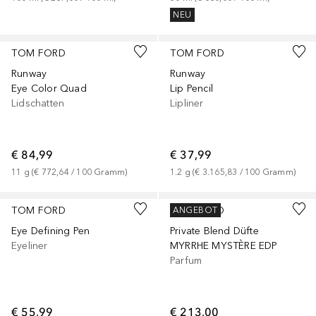
NEU
+
2
+
5
TOM FORD
TOM FORD
Runway
Runway
Eye Color Quad
Lip Pencil
Lidschatten
Lipliner
€ 84,99
€ 37,99
11
g
 (
€ 772,64
 / 
100
Gramm
)
1.2
g
 (
€ 3.165,83
 / 
100
Gramm
)
TOM FORD
TOM FORD
ANGEBOT
Eye Defining Pen
Private Blend Düfte
Eyeliner
MYRRHE MYSTÈRE EDP
Parfum
€ 55,99
€ 213,00