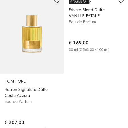
TOM FORD
ANGEBOT
Private Blend Düfte
VANILLE FATALE
Eau de Parfum
€ 169,00
30
ml
 (
€ 563,33
 / 
100
ml
)
TOM FORD
Herren Signature Düfte
Costa Azzura
Eau de Parfum
€ 207,00