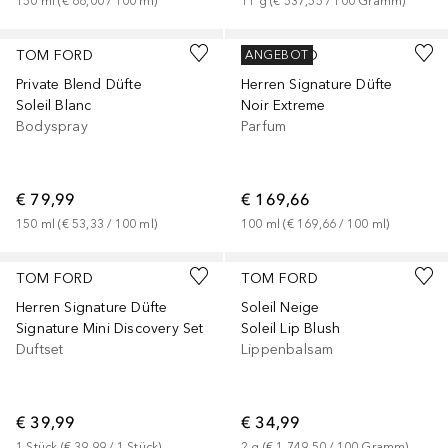
150
ml
 (
€ 66,00
 / 
100
ml
)
11
g
 (
€ 537,55
 / 
100
Gramm
)
TOM FORD
TOM FORD
ANGEBOT
Private Blend Düfte
Herren Signature Düfte
Soleil Blanc
Noir Extreme
Bodyspray
Parfum
€ 79,99
€ 169,66
150
ml
 (
€ 53,33
 / 
100
ml
)
100
ml
 (
€ 169,66
 / 
100
ml
)
TOM FORD
TOM FORD
Herren Signature Düfte
Soleil Neige
Signature Mini Discovery Set
Soleil Lip Blush
Duftset
Lippenbalsam
€ 39,99
€ 34,99
1
Stück
 (
€ 39,99
 / 
1
Stück
)
2
g
 (
€ 1.749,50
 / 
100
Gramm
)