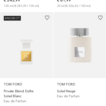
€ 243,99
€ 61,99
100
ml
 (
€ 243,99
 / 
100
ml
)
30
ml
 (
€ 206,63
 / 
100
ml
)
ANGEBOT
TOM FORD
TOM FORD
Private Blend Düfte
Soleil Neige
Soleil Blanc
Eau de Parfum
Eau de Parfum