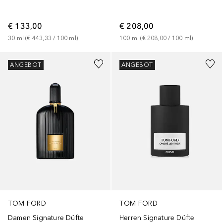
€ 133,00
€ 208,00
30
ml
 (
€ 443,33
 / 
100
ml
)
100
ml
 (
€ 208,00
 / 
100
ml
)
ANGEBOT
ANGEBOT
TOM FORD
TOM FORD
Herren Signature Düfte
Damen Signature Düfte