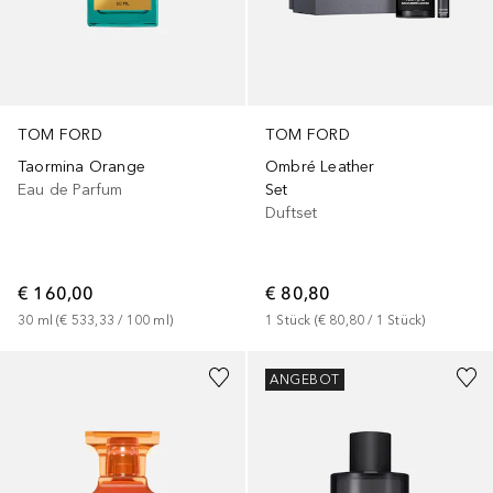
TOM FORD
TOM FORD
Taormina Orange
Ombré Leather
Eau de Parfum
Set
Duftset
€ 160,00
€ 80,80
30
ml
 (
€ 533,33
 / 
100
ml
)
1
Stück
 (
€ 80,80
 / 
1
Stück
)
ANGEBOT