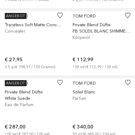
+
16
TOM FORD
TOM FORD
ANGEBOT
Traceless Soft Matte Concealer
Private Blend Düfte
Concealer
PB SOLEIL BLANC SHIMMERING BODY OIL
Körperöl
€ 27,95
€ 112,99
3.5
g
 (
€ 798,57
 / 
100
Gramm
)
100
ml
 (
€ 112,99
 / 
100
ml
)
TOM FORD
TOM FORD
ANGEBOT
Private Blend Düfte
Soleil Blanc
White Suede
Parfum
Eau de Parfum
€ 287,00
€ 340,00
100
ml
 (
€ 287,00
 / 
100
ml
)
50
ml
 (
€ 680,00
 / 
100
ml
)