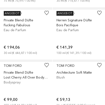
75
ml
 (
€ 75,99
 / 
100
ml
)
30
ml
 (
€ 716,67
 / 
100
ml
)
TOM FORD
TOM FORD
ANGEBOT
ANGEBOT
Private Blend Düfte
Herren Signature Düfte
Fucking Fabulous
Bois Pacifique
Eau de Parfum
Eau de Parfum
€ 194,06
€ 141,39
30
ml
 (
€ 646,87
 / 
100
ml
)
100
ml
 (
€ 141,39
 / 
100
ml
)
+
1
TOM FORD
TOM FORD
Private Blend Düfte
Architecture Soft Matte
Lost Cherry All Over Body Spray
Blush
Bodyspray
€ 99,00
€ 59,13