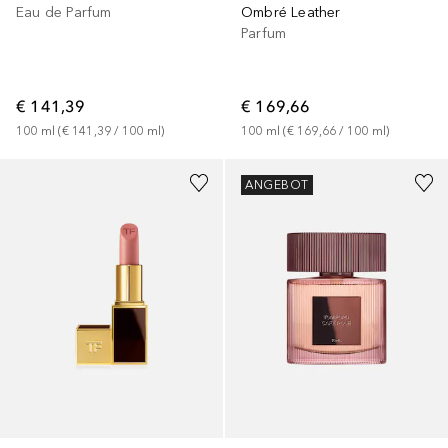
Ombré Leather
Eau de Parfum
Parfum
€ 169,66
€ 141,39
100
ml
 (
€ 169,66
 / 
100
ml
)
100
ml
 (
€ 141,39
 / 
100
ml
)
+
30
ANGEBOT