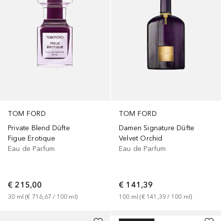
TOM FORD
TOM FORD
Private Blend Düfte
Damen Signature Düfte
Figue Erotique
Velvet Orchid
Eau de Parfum
Eau de Parfum
€ 215,00
€ 141,39
30
ml
 (
€ 716,67
 / 
100
ml
)
100
ml
 (
€ 141,39
 / 
100
ml
)