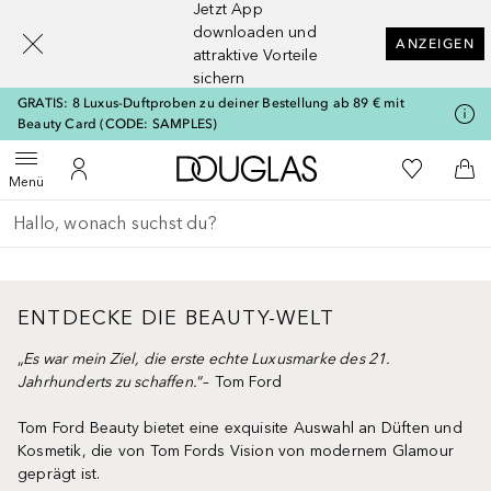
Jetzt App
[navigation.slideout.screenreader]
downloaden und
ANZEIGEN
attraktive Vorteile
sichern
GRATIS: 8 Luxus-Duftproben zu deiner Bestellung ab 89 € mit
Beauty Card (CODE: SAMPLES)
Zur Douglas Startseite
Zu Meiner 
Menü öffnen
Zu Meinem Kundenkonto
Zum
Menü
Gehe zurück
Suche ausführen
ENTDECKE DIE BEAUTY-WELT
„
Es war mein Ziel, die erste echte Luxusmarke des 21.
Jahrhunderts zu schaffen.
“– Tom Ford
Tom Ford Beauty bietet eine exquisite Auswahl an Düften und
Kosmetik, die von Tom Fords Vision von modernem Glamour
geprägt ist.