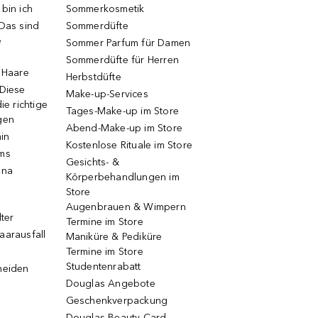
bin ich
Sommerkosmetik
 Das sind
Sommerdüfte
e
Sommer Parfum für Damen
Sommerdüfte für Herren
e Haare
Herbstdüfte
 Diese
Make-up-Services
ie richtige
Tages-Make-up im Store
gen
Abend-Make-up im Store
ain
Kostenlose Rituale im Store
ums
Gesichts- &
una
Körperbehandlungen im
Store
Augenbrauen & Wimpern
lter
Termine im Store
aarausfall
Maniküre & Pediküre
Termine im Store
Studentenrabatt
neiden
Douglas Angebote
Geschenkverpackung
Douglas Beauty Card