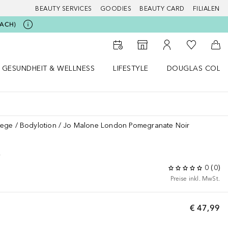
BEAUTY SERVICES
GOODIES
BEAUTY CARD
FILIALEN
BEACH)
Zu Meiner 
Zum Storefinder
Zu Meinem Kunde
Zum
GESUNDHEIT & WELLNESS
LIFESTYLE
DOUGLAS COLL
 öffnen
Gesundheit & Wellness Menü öffnen
Lifestyle Menü öffnen
Douglas Collecti
lege
Bodylotion
Jo Malone London Pomegranate Noir
R
0
(
0
)
Preise inkl. MwSt.
€ 47,99