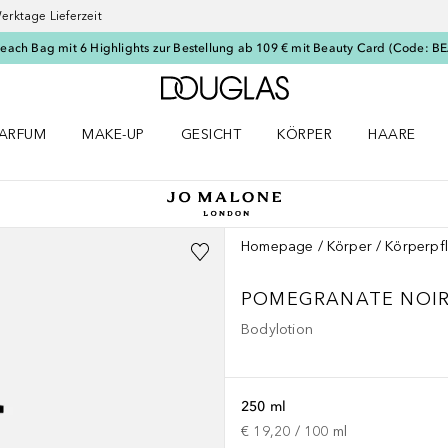
erktage Lieferzeit
Beach Bag mit 6 Highlights zur Bestellung ab 109 € mit Beauty Card (Code: 
Zur Douglas Startseite
ARFUM
MAKE-UP
GESICHT
KÖRPER
HAARE
ffnen
arfum Menü öffnen
Make-up Menü öffnen
Gesicht Menü öffnen
Körper Menü öffnen
Haare Menü
Homepage
Körper
Körperpf
POMEGRANATE NOI
Bodylotion
250 ml
€ 19,20
 / 
100
ml