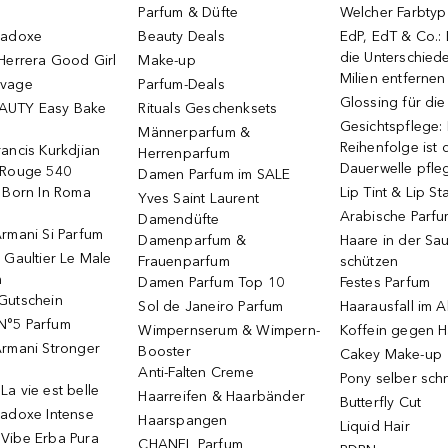
Parfum & Düfte
Welcher Farbtyp 
radoxe
Beauty Deals
EdP, EdT & Co.:
die Unterschied
Herrera Good Girl
Make-up
Milien entfernen
uvage
Parfum-Deals
Glossing für di
AUTY Easy Bake
Rituals Geschenksets
Gesichtspflege:
Männerparfum &
Reihenfolge ist d
ancis Kurkdjian
Herrenparfum
Dauerwelle pfle
 Rouge 540
Damen Parfum im SALE
o Born In Roma
Lip Tint & Lip St
Yves Saint Laurent
Arabische Parf
Damendüfte
rmani Si Parfum
Damenparfum &
Haare in der Sa
 Gaultier Le Male
Frauenparfum
schützen
m
Damen Parfum Top 10
Festes Parfum
Gutschein
Sol de Janeiro Parfum
Haarausfall im A
N°5 Parfum
Wimpernserum & Wimpern-
Koffein gegen H
Armani Stronger
Booster
Cakey Make-up
Anti-Falten Creme
Pony selber sch
a vie est belle
Haarreifen & Haarbänder
Butterfly Cut
radoxe Intense
Haarspangen
Liquid Hair
Vibe Erba Pura
CHANEL Parfum