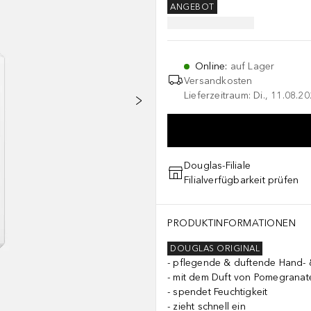
ANGEBOT
Online
:
auf Lager
Versandkosten
Lieferzeitraum: Di., 11.08.2
Douglas-Filiale
Filialverfügbarkeit prüfen
PRODUKTINFORMATIONEN
DOUGLAS ORIGINAL
pflegende & duftende Hand- 
mit dem Duft von Pomegranat
spendet Feuchtigkeit
zieht schnell ein