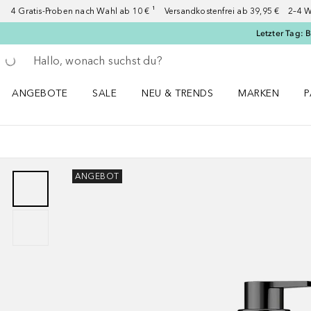
4 Gratis-Proben nach Wahl ab 10 € ¹ Versandkostenfrei ab 39,95 € 2–4 W
Letzter Tag: 
Gehe zurück
Suche ausführen
ANGEBOTE
SALE
NEU & TRENDS
MARKEN
P
Angebote Menü öffnen
Sale Menü öffnen
NEU & TRENDS Menü öffnen
MARKEN Menü ö
P
ANGEBOT