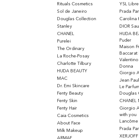
Rituals Cosmetics
YSL Libre
Sol de Janeiro
Prada Pa
Douglas Collection
Carolina 
Stanley
DIOR Sa
CHANEL
HUDA BE
Puder
Purelei
Maison Fr
The Ordinary
Baccarat
La Roche-Posay
Valentin
Charlotte Tilbury
Donna
HUDA BEAUTY
Giorgio A
MAC
Jean Paul
Dr. Emi Skincare
Le Parfu
Fenty Beauty
Douglas 
Fenty Skin
CHANEL 
Fenty Hair
Giorgio 
with you
Caia Cosmetics
Lancôme L
About Face
Prada Pa
Milk Makeup
XERJOFF 
ARMAF