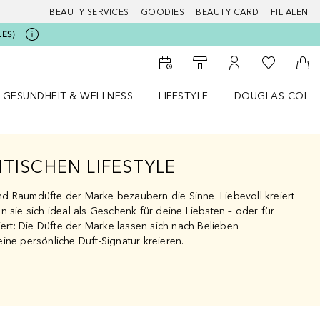
BEAUTY SERVICES
GOODIES
BEAUTY CARD
FILIALEN
LES)
Zu Meiner 
Zum Storefinder
Zu Meinem Kunde
Zum
GESUNDHEIT & WELLNESS
LIFESTYLE
DOUGLAS COLL
 öffnen
Gesundheit & Wellness Menü öffnen
Lifestyle Menü öffnen
Douglas Collecti
ITISCHEN LIFESTYLE
d Raumdüfte der Marke bezaubern die Sinne. Liebevoll kreiert
n sie sich ideal als Geschenk für deine Liebsten – oder für
iert: Die Düfte der Marke lassen sich nach Belieben
ine persönliche Duft-Signatur kreieren.