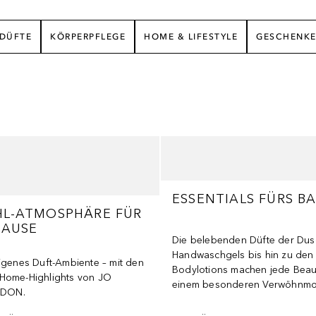
DÜFTE
KÖRPERPFLEGE
HOME & LIFESTYLE
GESCHENK
ESSENTIALS FÜRS B
L-ATMOSPHÄRE FÜR
HAUSE
Die belebenden Düfte der Dus
Handwaschgels bis hin zu den 
eigenes Duft-Ambiente – mit den
Bodylotions machen jede Beau
Home-Highlights von JO
einem besonderen Verwöhnmo
DON.