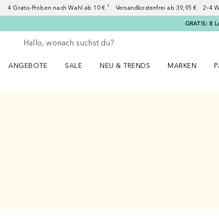
4 Gratis-Proben nach Wahl ab 10 € ¹ Versandkostenfrei ab 39,95 € 2–4 W
GRATIS: 8 L
Gehe zurück
Suche ausführen
ANGEBOTE
SALE
NEU & TRENDS
MARKEN
P
Angebote Menü öffnen
Sale Menü öffnen
NEU & TRENDS Menü öffnen
MARKEN Menü ö
P