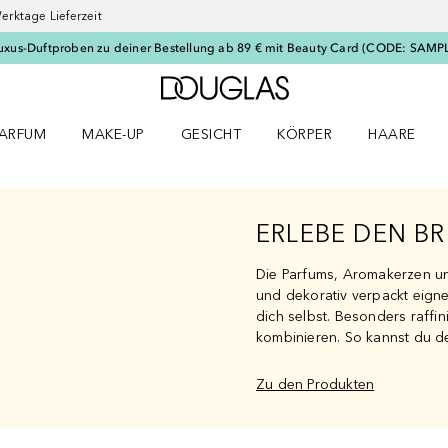
erktage Lieferzeit
uxus-Duftproben zu deiner Bestellung ab 89 € mit Beauty Card (CODE: SAMP
Zur Douglas Startseite
ARFUM
MAKE-UP
GESICHT
KÖRPER
HAARE
ffnen
arfum Menü öffnen
Make-up Menü öffnen
Gesicht Menü öffnen
Körper Menü öffnen
Haare Menü
ERLEBE DEN BR
Die Parfums, Aromakerzen un
und dekorativ verpackt eigne
dich selbst. Besonders raffin
kombinieren. So kannst du de
Zu den Produkten