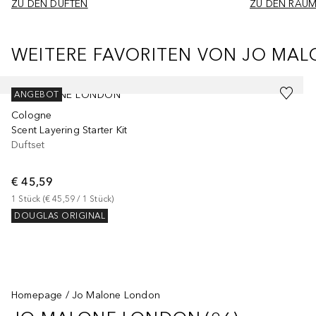
ZU DEN DÜFTEN
ZU DEN RAU
WEITERE FAVORITEN VON JO MA
Überspringen
JO MALONE LONDON
ANGEBOT
Cologne
Scent Layering Starter Kit
Duftset
€ 45,59
1
Stück
 (
€ 45,59
 / 
1
Stück
)
DOUGLAS ORIGINAL
Homepage
Jo Malone London