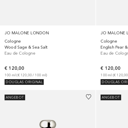
JO MALONE LONDON
JO MALONE
Cologne
Cologne
Wood Sage & Sea Salt
English Pear &
Eau de Cologne
Eau de Colog
€ 120,00
€ 120,00
100
ml
 (
€ 120,00
 / 
100
ml
)
100
ml
 (
€ 120,00
DOUGLAS ORIGINAL
DOUGLAS ORI
ANGEBOT
ANGEBOT