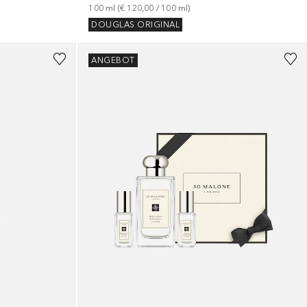
100
ml
 (
€ 120,00
 / 
100
ml
)
DOUGLAS ORIGINAL
ANGEBOT