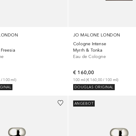
 LONDON
JO MALONE LONDON
Cologne Intense
 Freesia
Myrrh & Tonka
ne
Eau de Cologne
€ 160,00
 / 
100
ml
)
100
ml
 (
€ 160,00
 / 
100
ml
)
GINAL
DOUGLAS ORIGINAL
ANGEBOT