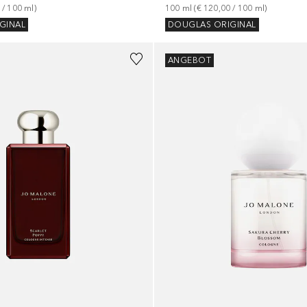
 / 
100
ml
)
100
ml
 (
€ 120,00
 / 
100
ml
)
GINAL
DOUGLAS ORIGINAL
ANGEBOT