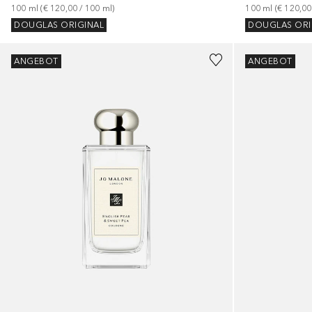
100
ml
 (
€ 120,00
 / 
100
ml
)
100
ml
 (
€ 120,00
DOUGLAS ORIGINAL
DOUGLAS ORI
ANGEBOT
ANGEBOT