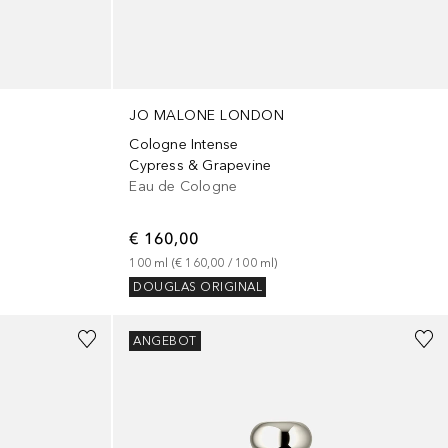
JO MALONE LONDON
Cologne Intense
Cypress & Grapevine
Eau de Cologne
€ 160,00
100
ml
 (
€ 160,00
 / 
100
ml
)
DOUGLAS ORIGINAL
ANGEBOT