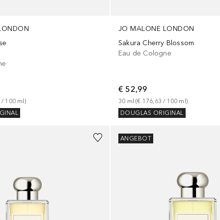
 LONDON
JO MALONE LONDON
se
Sakura Cherry Blossom
Eau de Cologne
ne
€ 52,99
 / 
100
ml
)
30
ml
 (
€ 176,63
 / 
100
ml
)
GINAL
DOUGLAS ORIGINAL
ANGEBOT