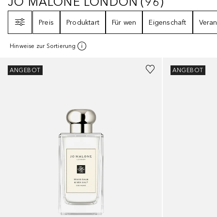
JO MALONE LONDON
(
96
)
JO MALONE LONDON
96
ERGEBNI
Filter
Preis
Produktart
Für wen
Eigenschaft
Veran
Hinweise zur Sortierung
ANGEBOT
ANGEBOT