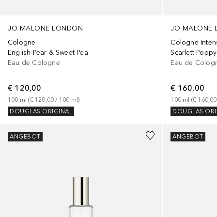
JO MALONE LONDON
JO MALONE
Cologne
Cologne Inten
English Pear & Sweet Pea
Scarlett Poppy
Eau de Cologne
Eau de Colog
€ 120,00
€ 160,00
100
ml
 (
€ 120,00
 / 
100
ml
)
100
ml
 (
€ 160,00
DOUGLAS ORIGINAL
DOUGLAS ORI
ANGEBOT
ANGEBOT