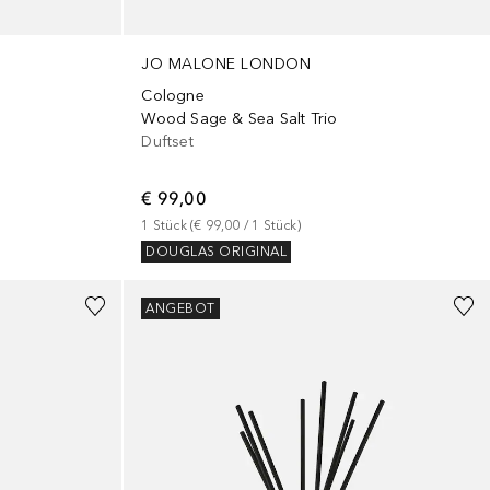
JO MALONE LONDON
Cologne
Wood Sage & Sea Salt Trio
Duftset
€ 99,00
1
Stück
 (
€ 99,00
 / 
1
Stück
)
DOUGLAS ORIGINAL
ANGEBOT