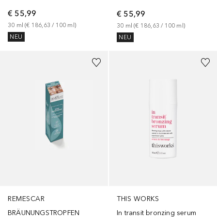
€ 55,99
€ 55,99
30
ml
 (
€ 186,63
 / 
100
ml
)
30
ml
 (
€ 186,63
 / 
100
ml
)
NEU
NEU
REMESCAR
THIS WORKS
BRÄUNUNGSTROPFEN
In transit bronzing serum