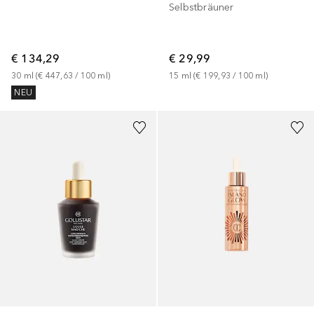
Selbstbräuner
€ 134,29
€ 29,99
30
ml
 (
€ 447,63
 / 
100
ml
)
15
ml
 (
€ 199,93
 / 
100
ml
)
NEU