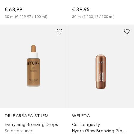
€ 68,99
€ 39,95
30
ml
 (
€ 229,97
 / 
100
ml
)
30
ml
 (
€ 133,17
 / 
100
ml
)
DR. BARBARA STURM
WELEDA
Everything Bronzing Drops
Cell Longevity
Selbstbräuner
Hydra Glow Bronzing Glow Drops