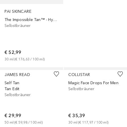
PAI SKINCARE
The Impossible Tan™ - Hydrating Self Tan Drops
Selbstbräuner
€ 52,99
30
ml
 (
€ 176,63
 / 
100
ml
)
JAMES READ
COLLISTAR
Self Tan
Magic Face Drops For Men
Tan Edit
Selbstbräuner
Selbstbräuner
€ 29,99
€ 35,39
50
ml
 (
€ 59,98
 / 
100
ml
)
30
ml
 (
€ 117,97
 / 
100
ml
)