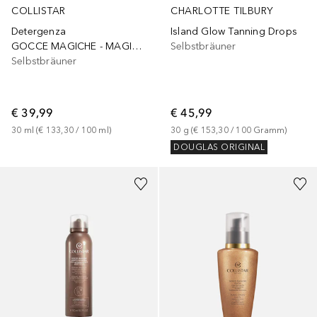
COLLISTAR
CHARLOTTE TILBURY
Detergenza
Island Glow Tanning Drops
GOCCE MAGICHE - MAGIC DROPS
Selbstbräuner
Selbstbräuner
€ 39,99
€ 45,99
30
ml
 (
€ 133,30
 / 
100
ml
)
30
g
 (
€ 153,30
 / 
100
Gramm
)
DOUGLAS ORIGINAL