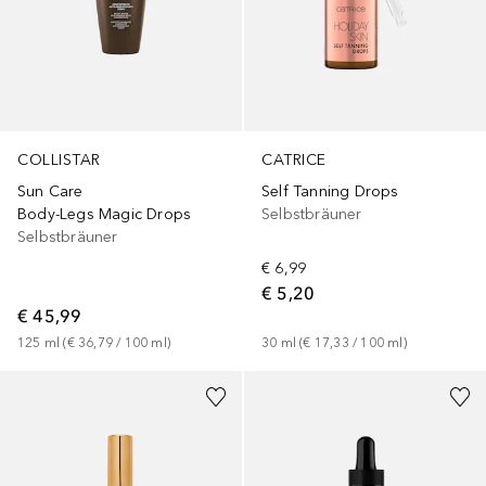
CATRICE
COLLISTAR
Self Tanning Drops
Sun Care
Selbstbräuner
Body-Legs Magic Drops
Selbstbräuner
€ 6,99
€ 5,20
€ 45,99
30
ml
 (
€ 17,33
 / 
100
ml
)
125
ml
 (
€ 36,79
 / 
100
ml
)