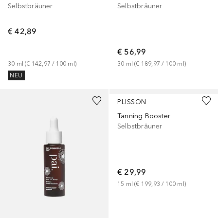
Selbstbräuner
Selbstbräuner
€ 42,89
€ 56,99
30
ml
 (
€ 142,97
 / 
100
ml
)
30
ml
 (
€ 189,97
 / 
100
ml
)
NEU
PLISSON
Tanning Booster
Selbstbräuner
€ 29,99
15
ml
 (
€ 199,93
 / 
100
ml
)