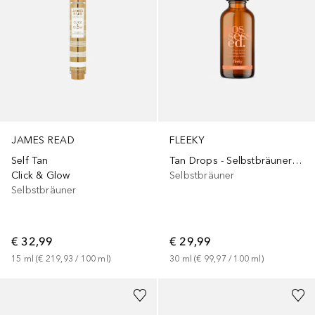
JAMES READ
FLEEKY
Self Tan
Tan Drops - Selbstbräuner Booster Tropfen für Gesicht & Körper
Click & Glow
Selbstbräuner
Selbstbräuner
€ 32,99
€ 29,99
15
ml
 (
€ 219,93
 / 
100
ml
)
30
ml
 (
€ 99,97
 / 
100
ml
)