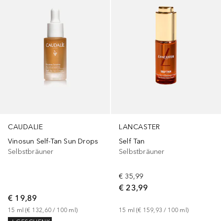
CAUDALIE
LANCASTER
Vinosun Self-Tan Sun Drops
Self Tan
Selbstbräuner
Selbstbräuner
€ 35,99
€ 23,99
€ 19,89
15
ml
 (
€ 132,60
 / 
100
ml
)
15
ml
 (
€ 159,93
 / 
100
ml
)