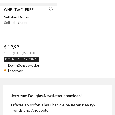
ONE. TWO. FREE!
Self-Tan Drops
Selbstbräuner
€ 19,99
15
ml
 (
€ 133,27
 / 
100
ml
)
DOUGLAS ORIGINAL
Demnächst wieder
lieferbar
Jetzt zum Douglas-Newsletter anmelden!
Erfahre ab sofort alles über die neuesten Beauty-
Trends und Angebote.