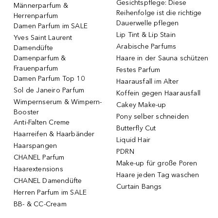
Gesichtspflege: Diese
Männerparfum &
Reihenfolge ist die richtige
Herrenparfum
Dauerwelle pflegen
Damen Parfum im SALE
Lip Tint & Lip Stain
Yves Saint Laurent
Arabische Parfums
Damendüfte
Damenparfum &
Haare in der Sauna schützen
Frauenparfum
Festes Parfum
Damen Parfum Top 10
Haarausfall im Alter
Sol de Janeiro Parfum
Koffein gegen Haarausfall
Wimpernserum & Wimpern-
Cakey Make-up
Booster
Pony selber schneiden
Anti-Falten Creme
Butterfly Cut
Haarreifen & Haarbänder
Liquid Hair
Haarspangen
PDRN
CHANEL Parfum
Make-up für große Poren
Haarextensions
Haare jeden Tag waschen
CHANEL Damendüfte
Curtain Bangs
Herren Parfum im SALE
BB- & CC-Cream