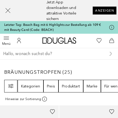
Jetzt App
[navigation.slideout.screenreader]
downloaden und
ANZEIGEN
attraktive Vorteile
sichern
Letzter Tag: Beach Bag mit 6 Highlights zur Bestellung ab 109 €
mit Beauty Card (Code: BEACH)
Zur Douglas Startseite
Zu Meiner 
Menü öffnen
Zu Meinem Kundenkonto
Zum
Menü
Gehe zurück
Suche ausführen
BRÄUNUNGSTROPFEN
25
ERGEBNISSE
BRÄUNUNGSTROPFEN
(
25
)
Filter
Kategorien
Preis
Produktart
Marke
Für wen
Hinweise zur Sortierung