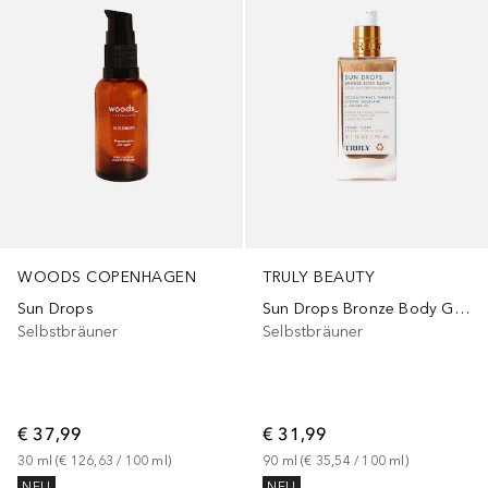
WOODS COPENHAGEN
TRULY BEAUTY
Sun Drops
Sun Drops Bronze Body Glow
Selbstbräuner
Selbstbräuner
€ 37,99
€ 31,99
30
ml
 (
€ 126,63
 / 
100
ml
)
90
ml
 (
€ 35,54
 / 
100
ml
)
NEU
NEU