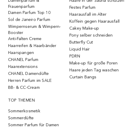
Damenparfum &
Haare in der Sauna schützen
Frauenparfum
Festes Parfum
Damen Parfum Top 10
Haarausfall im Alter
Sol de Janeiro Parfum
Koffein gegen Haarausfall
Wimpernserum & Wimpern-
Cakey Make-up
Booster
Pony selber schneiden
Anti-Falten Creme
Butterfly Cut
Haarreifen & Haarbänder
Liquid Hair
Haarspangen
PDRN
CHANEL Parfum
Make-up für große Poren
Haarextensions
Haare jeden Tag waschen
CHANEL Damendüfte
Curtain Bangs
Herren Parfum im SALE
BB- & CC-Cream
TOP THEMEN
Sommerkosmetik
Sommerdüfte
Sommer Parfum für Damen