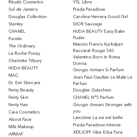
Rituals Cosmetics
YSL Libre
Sol de Janeiro
Prada Paradoxe
Douglas Collection
Carolina Herrera Good Girl
Stanley
DIOR Sauvage
CHANEL
HUDA BEAUTY Easy Bake
Puder
Purelei
Maison Francis Kurkdjian
The Ordinary
Baccarat Rouge 540
La Roche-Posay
Valentino Born In Roma
Charlotte Tilbury
Donna
HUDA BEAUTY
Giorgio Armani Si Parfum
MAC
Jean Paul Gaultier Le Male Le
Dr. Emi Skincare
Parfum
Fenty Beauty
Douglas Gutschein
Fenty Skin
CHANEL N°5 Parfum
Fenty Hair
Giorgio Armani Stronger with
you
Caia Cosmetics
Lancôme La vie est belle
About Face
Prada Paradoxe Intense
Milk Makeup
XERJOFF Vibe Erba Pura
ARMAF