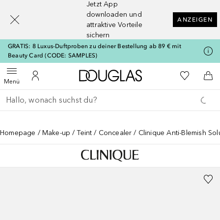
Jetzt App
[navigation.slideout.screenreader]
downloaden und
ANZEIGEN
attraktive Vorteile
sichern
GRATIS: 8 Luxus-Duftproben zu deiner Bestellung ab 89 € mit
Beauty Card (CODE: SAMPLES)
Zur Douglas Startseite
Zu Meiner 
Menü öffnen
Zu Meinem Kundenkonto
Zum
Menü
Gehe zurück
Suche ausführen
Homepage
Make-up
Teint
Concealer
Clinique Anti-Blemish Sol