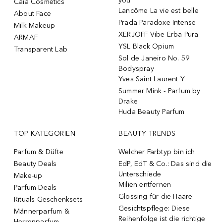
you
Caia Cosmetics
Lancôme La vie est belle
About Face
Prada Paradoxe Intense
Milk Makeup
XERJOFF Vibe Erba Pura
ARMAF
YSL Black Opium
Transparent Lab
Sol de Janeiro No. 59
Bodyspray
Yves Saint Laurent Y
Summer Mink - Parfum by
Drake
Huda Beauty Parfum
TOP KATEGORIEN
BEAUTY TRENDS
Parfum & Düfte
Welcher Farbtyp bin ich
Beauty Deals
EdP, EdT & Co.: Das sind die
Unterschiede
Make-up
Milien entfernen
Parfum-Deals
Glossing für die Haare
Rituals Geschenksets
Gesichtspflege: Diese
Männerparfum &
Reihenfolge ist die richtige
Herrenparfum