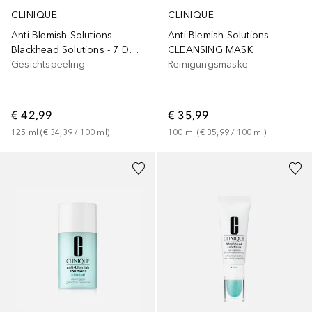
CLINIQUE
CLINIQUE
Anti-Blemish Solutions
Anti-Blemish Solutions
Blackhead Solutions - 7 Day Deep Pore Cleanse & Scrub 125ml
CLEANSING MASK
Gesichtspeeling
Reinigungsmaske
€ 42,99
€ 35,99
125
ml
 (
€ 34,39
 / 
100
ml
)
100
ml
 (
€ 35,99
 / 
100
ml
)