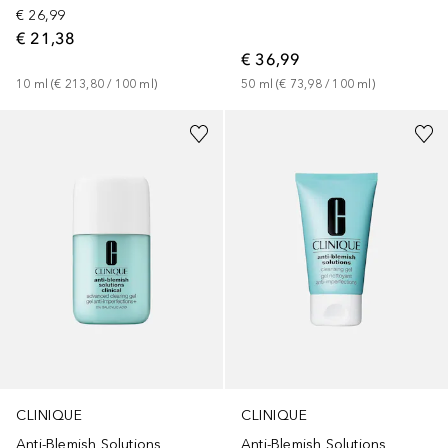
€ 26,99
€ 21,38
€ 36,99
10
ml
 (
€ 213,80
 / 
100
ml
)
50
ml
 (
€ 73,98
 / 
100
ml
)
CLINIQUE
CLINIQUE
Anti-Blemish Solutions
Anti-Blemish Solutions