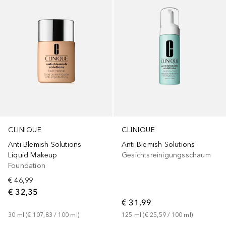
CLINIQUE
CLINIQUE
Anti-Blemish Solutions
Anti-Blemish Solutions
Liquid Makeup
Gesichtsreinigungsschaum
Foundation
€ 46,99
€ 32,35
€ 31,99
30
ml
 (
€ 107,83
 / 
100
ml
)
125
ml
 (
€ 25,59
 / 
100
ml
)