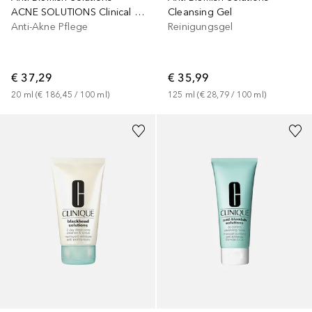
ACNE SOLUTIONS Clinical Advanced Clearing Gel
Cleansing Gel
Anti-Akne Pflege
Reinigungsgel
€ 37,29
€ 35,99
20
ml
 (
€ 186,45
 / 
100
ml
)
125
ml
 (
€ 28,79
 / 
100
ml
)