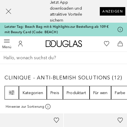
Jetzt App
[navigation.slideout.screenreader]
downloaden und
ANZEIGEN
attraktive Vorteile
sichern
Letzter Tag: Beach Bag mit 6 Highlights zur Bestellung ab 109 €
mit Beauty Card (Code: BEACH)
Zur Douglas Startseite
Zu Meiner 
Menü öffnen
Zu Meinem Kundenkonto
Zum
Menü
Gehe zurück
Suche ausführen
CLINIQUE - ANTI-BLEMISH SOLUTIONS
12
E
CLINIQUE - ANTI-BLEMISH SOLUTIONS
(
12
)
Filter
Kategorien
Preis
Produktart
Für wen
Farbe
Hinweise zur Sortierung
+
15