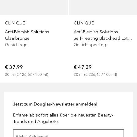
CLINIQUE
CLINIQUE
Anti-Blemish Solutions
Anti-Blemish Solutions
Glambronze
Self-Heating Blackhead Extractor
Gesichtsgel
Gesichtspeeling
€ 37,99
€ 47,29
30
ml
 (
€ 126,63
 / 
100
ml
)
20
ml
 (
€ 236,45
 / 
100
ml
)
Jetzt zum Douglas-Newsletter anmelden!
Erfahre ab sofort alles über die neuesten Beauty-
Trends und Angebote.
E-Mail-Adresse
*