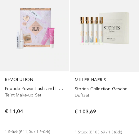
REVOLUTION
MILLER HARRIS
Peptide Power Lash and Lip Duo Gift Set
Stories Collection Geschenkset
Teint Make-up Set
Duftset
€ 11,04
€ 103,69
1
Stück
 (
€ 11,04
 / 
1
Stück
)
1
Stück
 (
€ 103,69
 / 
1
Stück
)