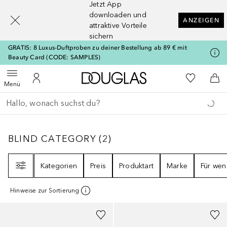
Jetzt App
[navigation.slideout.screenreader]
downloaden und
ANZEIGEN
attraktive Vorteile
sichern
GRATIS: 8 Luxus-Duftproben zu deiner Bestellung ab 89 € mit
Beauty Card (CODE: SAMPLES)
Zur Douglas Startseite
Zu Meiner 
Menü öffnen
Zu Meinem Kundenkonto
Zum
Menü
Gehe zurück
Suche ausführen
BLIND CATEGORY
2
ERGEBNISSE
BLIND CATEGORY
(
2
)
Filter
Kategorien
Preis
Produktart
Marke
Für wen
Hinweise zur Sortierung