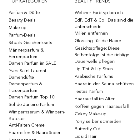
TOP KATEGORIEN
BEAUTY TRENDS
Parfum & Düfte
Welcher Farbtyp bin ich
Beauty Deals
EdP, EdT & Co.: Das sind die
Unterschiede
Make-up
Milien entfernen
Parfum-Deals
Glossing für die Haare
Rituals Geschenksets
Gesichtspflege: Diese
Männerparfum &
Reihenfolge ist die richtige
Herrenparfum
Dauerwelle pflegen
Damen Parfum im SALE
Lip Tint & Lip Stain
Yves Saint Laurent
Arabische Parfums
Damendüfte
Damenparfum &
Haare in der Sauna schützen
Frauenparfum
Festes Parfum
Damen Parfum Top 10
Haarausfall im Alter
Sol de Janeiro Parfum
Koffein gegen Haarausfall
Wimpernserum & Wimpern-
Cakey Make-up
Booster
Pony selber schneiden
Anti-Falten Creme
Butterfly Cut
Haarreifen & Haarbänder
Liquid Hair