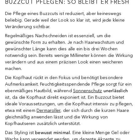
BUZZCUT PFLEGEN: SO BLEIBT ER FRESH
Die Pflege eines Buzzcuts ist reduziert, aber keineswegs
beliebig. Gerade weil der Look so klar ist, wird jede kleine
Veränderung sichtbar.
Regelmäßiges Nachschneiden ist essenziell, um die
gewünschte Form zu erhalten. Je nach Haarwachstum und
gewünschter Länge kann dies alle ein bis drei Wochen
notwendig sein. Bereits wenige Millimeter können die Wirkung
verändern und aus einem präzisen Look einen weicheren
machen.
Die Kopfhaut rückt in den Fokus und benötigt besondere
Aufmerksamkeit. Feuchtigkeitsspendende Pflege sorgt für ein
ebenmäßiges Hautbild, während
Sonnenschutz
unerlässlich
ist, da die Kopfhaut direkt exponiert ist. Ein Buzzcut bietet
ideale Voraussetzungen, um die Kopfhaut intensiv zu pflegen,
etwa mit einem
Dermaroller
, der sich durch die kurzen Haare
gleichmäßig anwenden lässt und die Wirkung von
Kopfhautseren zusätzlich unterstützt.
Das Styling ist
bewusst minimal
. Eine kleine Menge Gel oder
Wachs kann verwendet werden, um dezente Akzente zu