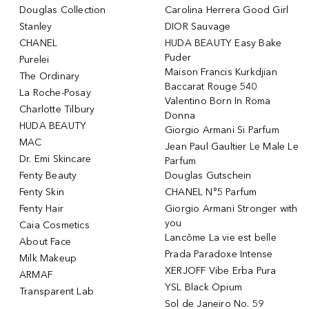
Douglas Collection
Carolina Herrera Good Girl
Stanley
DIOR Sauvage
CHANEL
HUDA BEAUTY Easy Bake
Puder
Purelei
Maison Francis Kurkdjian
The Ordinary
Baccarat Rouge 540
La Roche-Posay
Valentino Born In Roma
Charlotte Tilbury
Donna
HUDA BEAUTY
Giorgio Armani Si Parfum
MAC
Jean Paul Gaultier Le Male Le
Dr. Emi Skincare
Parfum
Fenty Beauty
Douglas Gutschein
Fenty Skin
CHANEL N°5 Parfum
Fenty Hair
Giorgio Armani Stronger with
you
Caia Cosmetics
Lancôme La vie est belle
About Face
Prada Paradoxe Intense
Milk Makeup
XERJOFF Vibe Erba Pura
ARMAF
YSL Black Opium
Transparent Lab
Sol de Janeiro No. 59