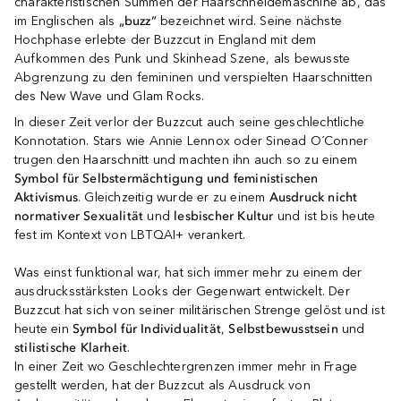
charakteristischen Summen der Haarschneidemaschine ab, das
im Englischen als
„buzz“
bezeichnet wird. Seine nächste
Hochphase erlebte der Buzzcut in England mit dem
Aufkommen des Punk und Skinhead Szene, als bewusste
Abgrenzung zu den femininen und verspielten Haarschnitten
des New Wave und Glam Rocks.
In dieser Zeit verlor der Buzzcut auch seine geschlechtliche
Konnotation. Stars wie Annie Lennox oder Sinead O´Conner
trugen den Haarschnitt und machten ihn auch so zu einem
Symbol für Selbstermächtigung und feministischen
Aktivismus
. Gleichzeitig wurde er zu einem
Ausdruck nicht
normativer Sexualität
und
lesbischer Kultur
und ist bis heute
fest im Kontext von LBTQAI+ verankert.
Was einst funktional war, hat sich immer mehr zu einem der
ausdrucksstärksten Looks der Gegenwart entwickelt. Der
Buzzcut hat sich von seiner militärischen Strenge gelöst und ist
heute ein
Symbol für Individualität
,
Selbstbewusstsein
und
stilistische Klarheit
.
In einer Zeit wo Geschlechtergrenzen immer mehr in Frage
gestellt werden, hat der Buzzcut als Ausdruck von