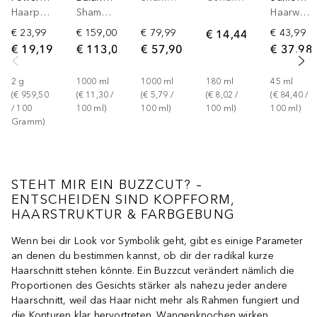
Haarpuder
Shampoo
Haarwachs
€ 23,99
€ 159,00
€ 79,99
€ 14,44
€ 43,99
€ 19,19
€ 113,00
€ 57,90
€ 37,98
2
g
1000
ml
1000
ml
180
ml
45
ml
(
€ 959,50
(
€ 11,30
 / 
(
€ 5,79
 / 
(
€ 8,02
 / 
(
€ 84,40
 / 
/ 
100
100
ml
)
100
ml
)
100
ml
)
100
ml
)
Gramm
)
STEHT MIR EIN BUZZCUT? –
ENTSCHEIDEN SIND KOPFFORM,
HAARSTRUKTUR & FARBGEBUNG
Wenn bei dir Look vor Symbolik geht, gibt es einige Parameter
an denen du bestimmen kannst, ob dir der radikal kurze
Haarschnitt stehen könnte. Ein Buzzcut verändert nämlich die
Proportionen des Gesichts stärker als nahezu jeder andere
Haarschnitt, weil das Haar nicht mehr als Rahmen fungiert und
die Konturen klar hervortreten. Wangenknochen wirken