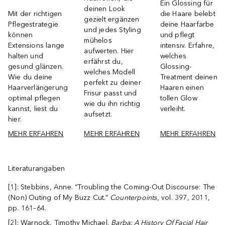
Ein Glossing für
deinen Look
Mit der richtigen
die Haare belebt
gezielt ergänzen
Pflegestrategie
deine Haarfarbe
und jedes Styling
können
und pflegt
mühelos
Extensions lange
intensiv. Erfahre,
aufwerten. Hier
halten und
welches
erfährst du,
gesund glänzen.
Glossing-
welches Modell
Wie du deine
Treatment deinen
perfekt zu deiner
Haarverlängerung
Haaren einen
Frisur passt und
optimal pflegen
tollen Glow
wie du ihn richtig
kannst, liest du
verleiht.
aufsetzt.
hier.
MEHR ERFAHREN
MEHR ERFAHREN
MEHR ERFAHREN
Literaturangaben
[1]: Stebbins, Anne. “Troubling the Coming-Out Discourse: The
(Non) Outing of My Buzz Cut.”
Counterpoints
, vol. 397, 2011,
pp. 161–64.
[2]: Warnock, Timothy Michael.
Barba: A History Of Facial Hair