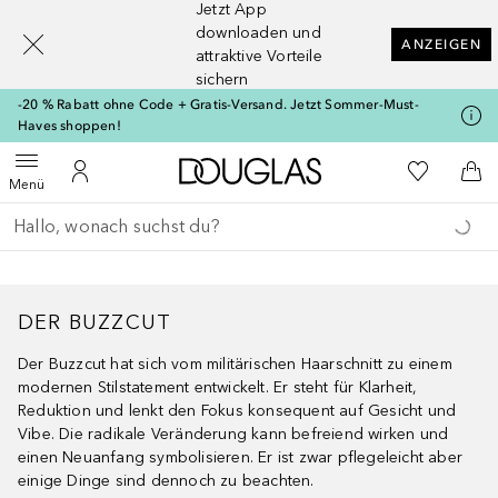
Jetzt App
[navigation.slideout.screenreader]
downloaden und
ANZEIGEN
attraktive Vorteile
sichern
-20 % Rabatt ohne Code + Gratis-Versand. Jetzt Sommer-Must-
Haves shoppen!
Zur Douglas Startseite
Zu Meiner 
Menü öffnen
Zu Meinem Kundenkonto
Zum
Menü
Gehe zurück
Suche ausführen
DER BUZZCUT
Der Buzzcut hat sich vom militärischen Haarschnitt zu einem
modernen Stilstatement entwickelt. Er steht für Klarheit,
Reduktion und lenkt den Fokus konsequent auf Gesicht und
Vibe. Die radikale Veränderung kann befreiend wirken und
einen Neuanfang symbolisieren. Er ist zwar pflegeleicht aber
einige Dinge sind dennoch zu beachten.