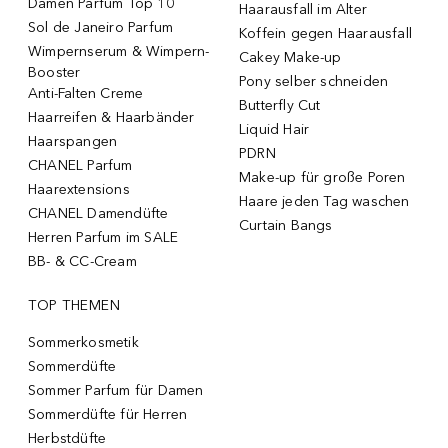
Damen Parfum Top 10
Haarausfall im Alter
Sol de Janeiro Parfum
Koffein gegen Haarausfall
Wimpernserum & Wimpern-
Cakey Make-up
Booster
Pony selber schneiden
Anti-Falten Creme
Butterfly Cut
Haarreifen & Haarbänder
Liquid Hair
Haarspangen
PDRN
CHANEL Parfum
Make-up für große Poren
Haarextensions
Haare jeden Tag waschen
CHANEL Damendüfte
Curtain Bangs
Herren Parfum im SALE
BB- & CC-Cream
TOP THEMEN
Sommerkosmetik
Sommerdüfte
Sommer Parfum für Damen
Sommerdüfte für Herren
Herbstdüfte