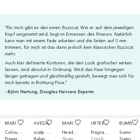
"Für mich gibt es den einen Buzzcut. Wie er auf dem jeweiligen
Kopf umgesetzt wird, liegt im Ermessen des Friseurs. Natürlich
kann man mit einem Fade arbeiten und die Seiten auf 0 mm
trimmen, für mich ist das dann jedoch kein klassischer Buzzcut
mehr.
Auch klar definierte Konturen, die den Look grafischer wirken
lassen, sind absolut in Ordnung. Wird das Haar hingegen
länger getragen und gleichmäßig gestuft, bewegt man sich für
mich bereits in Richtung Pixie."
- Björn Hartung, Douglas Haircare Experte
Überspringen
MARIA NILA
AVEDA
MARIA NILA
URTEKRAM
BUMBLE AND BUMBLE.
Colour Guard Complex
scalp solutions™
Head+Heal
Fragrance Free Sensitive Scalp Conditioner
Sumo
Power Powder
Balancing Shampoo TS
Shampoo
Conditioner
Sumoclay