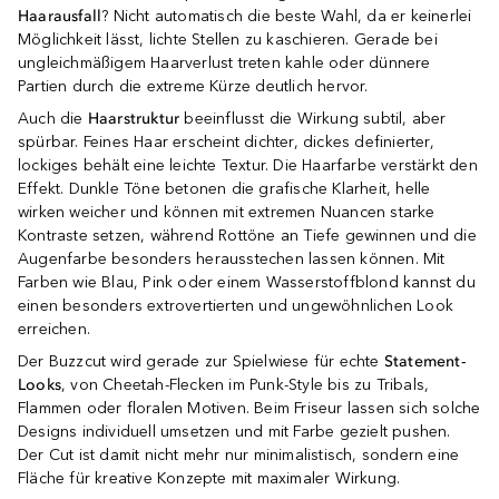
Haarausfall
? Nicht automatisch die beste Wahl, da er keinerlei
Möglichkeit lässt, lichte Stellen zu kaschieren. Gerade bei
ungleichmäßigem Haarverlust treten kahle oder dünnere
Partien durch die extreme Kürze deutlich hervor.
Auch die
Haarstruktur
beeinflusst die Wirkung subtil, aber
spürbar. Feines Haar erscheint dichter, dickes definierter,
lockiges behält eine leichte Textur. Die Haarfarbe verstärkt den
Effekt. Dunkle Töne betonen die grafische Klarheit, helle
wirken weicher und können mit extremen Nuancen starke
Kontraste setzen, während Rottöne an Tiefe gewinnen und die
Augenfarbe besonders herausstechen lassen können. Mit
Farben wie Blau, Pink oder einem Wasserstoffblond kannst du
einen besonders extrovertierten und ungewöhnlichen Look
erreichen.
Der Buzzcut wird gerade zur Spielwiese für echte
Statement-
Looks
, von Cheetah-Flecken im Punk-Style bis zu Tribals,
Flammen oder floralen Motiven. Beim Friseur lassen sich solche
Designs individuell umsetzen und mit Farbe gezielt pushen.
Der Cut ist damit nicht mehr nur minimalistisch, sondern eine
Fläche für kreative Konzepte mit maximaler Wirkung.