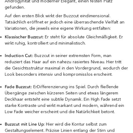
Androgynität und moderner Elegant, einen festen Platz
gefunden.
Auf den ersten Blick wirkt der Buzzcut eindimensional.
Tatsächlich eröffnet er jedoch eine überraschende Vielfalt an
Variationen, die jeweils eine eigene Wirkung entfalten:
Klassischer Buzzcut
: Er steht für absolute Gleichmäßigkeit. Er
wirkt ruhig, kontrolliert und minimalistisch.
Induction Cut:
Buzzcut in seiner extremsten Form, man
reduziert das Haar auf ein nahezu rasiertes Niveau. Hier tritt
die Gesichtsstruktur maximal in den Vordergrund, wodurch der
Look besonders intensiv und kompromisslos erscheint.
Fade Buzzcut:
ErDifferenzierung ins Spiel. Durch fließende
Übergänge zwischen kürzeren Seiten und etwas längerem
Deckhaar entsteht eine subtile Dynamik. Ein High Fade setzt
starke Kontraste und wirkt markant und modern, während ein
Low Fade weicher erscheint und die Natürlichkeit betont.
Buzzcut
mit
Line
Up
: Hier wird die Kontur selbst zum
Gestaltungselement. Präzise Linien entlang der Stirn und