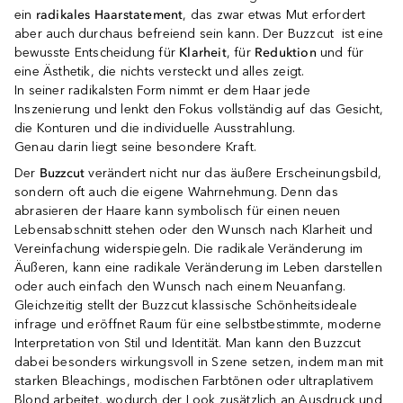
ein
radikales Haarstatement
, das zwar etwas Mut erfordert
aber auch durchaus befreiend sein kann. Der Buzzcut ist eine
bewusste Entscheidung für
Klarheit
, für
Reduktion
und für
eine Ästhetik, die nichts versteckt und alles zeigt.
In seiner radikalsten Form nimmt er dem Haar jede
Inszenierung und lenkt den Fokus vollständig auf das Gesicht,
die Konturen und die individuelle Ausstrahlung.
Genau darin liegt seine besondere Kraft.
Der
Buzzcut
verändert nicht nur das äußere Erscheinungsbild,
sondern oft auch die eigene Wahrnehmung. Denn das
abrasieren der Haare kann symbolisch für einen neuen
Lebensabschnitt stehen oder den Wunsch nach Klarheit und
Vereinfachung widerspiegeln. Die radikale Veränderung im
Äußeren, kann eine radikale Veränderung im Leben darstellen
oder auch einfach den Wunsch nach einem Neuanfang.
Gleichzeitig stellt der Buzzcut klassische Schönheitsideale
infrage und eröffnet Raum für eine selbstbestimmte, moderne
Interpretation von Stil und Identität. Man kann den Buzzcut
dabei besonders wirkungsvoll in Szene setzen, indem man mit
starken Bleachings, modischen Farbtönen oder ultraplativem
Blond arbeitet, wodurch der Look zusätzlich an Ausdruck und