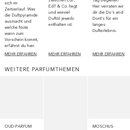
zwischen EdP,
Tag begleitet?
sich im
EdT & Co. liegt
Hier verraten wir
Zeitverlauf. Was
und wieviel
dir die Do's and
die Duftpyramide
Duftöl jeweils
Dont's für ein
ausmacht und
enthalten ist.
langes
welche Note
Dufterlebnis.
wann zum
Vorschein kommt,
erfährst du hier.
MEHR ERFAHREN
MEHR ERFAHREN
MEHR ERFAHREN
WEITERE PARFUMTHEMEN
Überspringen
OUD-PARFUM
MOSCHUS-