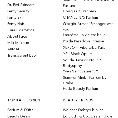
Jean Paul Gaultier Le Male Le
Dr. Emi Skincare
Parfum
Fenty Beauty
Douglas Gutschein
Fenty Skin
CHANEL N°5 Parfum
Fenty Hair
Giorgio Armani Stronger with
you
Caia Cosmetics
Lancôme La vie est belle
About Face
Prada Paradoxe Intense
Milk Makeup
XERJOFF Vibe Erba Pura
ARMAF
YSL Black Opium
Transparent Lab
Sol de Janeiro No. 59
Bodyspray
Yves Saint Laurent Y
Summer Mink - Parfum by
Drake
Huda Beauty Parfum
TOP KATEGORIEN
BEAUTY TRENDS
Parfum & Düfte
Welcher Farbtyp bin ich
Beauty Deals
EdP, EdT & Co.: Das sind die