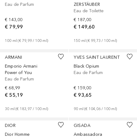
Eau de Parfum
ZERSTÄUBER
Eau de Toilette
€ 143,00
€ 187,00
€ 79,99
€ 149,60
100
ml
 (
€ 79,99
 / 
100
ml
)
150
ml
 (
€ 99,73
 / 
100
ml
)
ARMANI
YVES SAINT LAURENT
Emporio Armani
Black Opium
Power of You
Eau de Parfum
Eau de Parfum
€ 68,99
€ 159,00
€ 55,19
€ 93,65
30
ml
 (
€ 183,97
 / 
100
ml
)
90
ml
 (
€ 104,06
 / 
100
ml
)
DIOR
GISADA
Dior Homme
Ambassadora