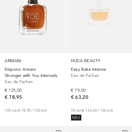
ARMANI
HUDA BEAUTY
Emporio Armani
Easy Bake Intense
Stronger with You Intensely
Eau de Parfum
Eau de Parfum
€ 125,00
€ 79,00
€ 78,95
€ 63,20
100
ml
 (
€ 78,95
 / 
100
ml
)
50
ml
 (
€ 126,40
 / 
100
ml
)
NEU