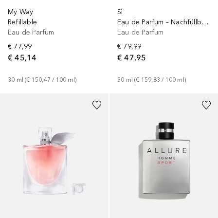
My Way
Sì
Refillable
Eau de Parfum – Nachfüllbares Parfüm
Eau de Parfum
Eau de Parfum
€ 77,99
€ 79,99
€ 45,14
€ 47,95
30
ml
 (
€ 150,47
 / 
100
ml
)
30
ml
 (
€ 159,83
 / 
100
ml
)