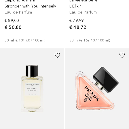
Emporio Armani
La vie est belle
Stronger with You Intensely
L'Elixir
Eau de Parfum
Eau de Parfum
€ 89,00
€ 79,99
€ 50,80
€ 48,72
50
ml
 (
€ 101,60
 / 
100
ml
)
30
ml
 (
€ 162,40
 / 
100
ml
)