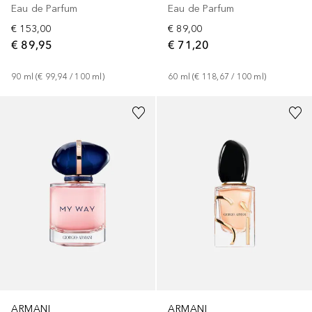
Eau de Parfum
Eau de Parfum
€ 153,00
€ 89,00
€ 89,95
€ 71,20
90
ml
 (
€ 99,94
 / 
100
ml
)
60
ml
 (
€ 118,67
 / 
100
ml
)
Gesponsert
Gesponsert
ARMANI
ARMANI