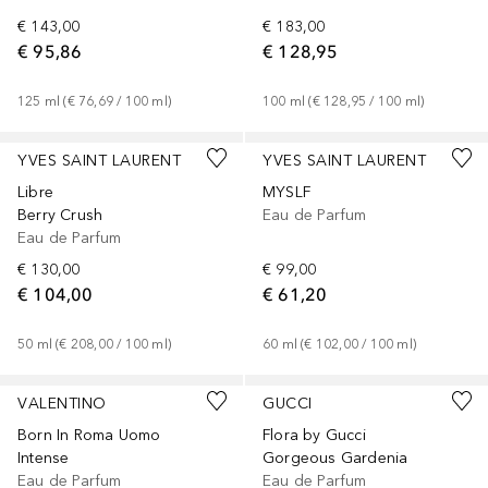
€ 143,00
€ 183,00
€ 95,86
€ 128,95
125
ml
 (
€ 76,69
 / 
100
ml
)
100
ml
 (
€ 128,95
 / 
100
ml
)
Gesponsert
Gesponsert
YVES SAINT LAURENT
YVES SAINT LAURENT
Libre
MYSLF
Berry Crush
Eau de Parfum
Eau de Parfum
€ 130,00
€ 99,00
€ 104,00
€ 61,20
50
ml
 (
€ 208,00
 / 
100
ml
)
60
ml
 (
€ 102,00
 / 
100
ml
)
VALENTINO
GUCCI
Born In Roma Uomo
Flora by Gucci
Intense
Gorgeous Gardenia
Eau de Parfum
Eau de Parfum