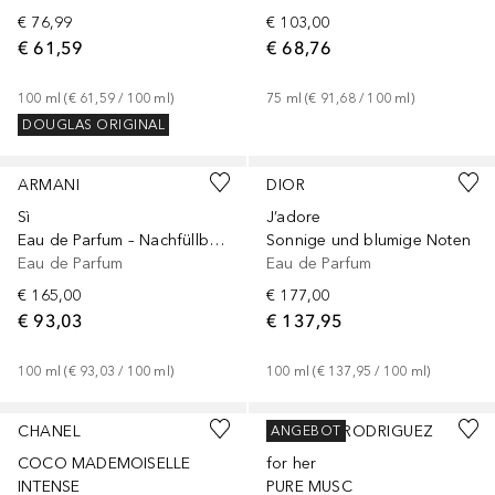
€ 76,99
€ 103,00
€ 61,59
€ 68,76
100
ml
 (
€ 61,59
 / 
100
ml
)
75
ml
 (
€ 91,68
 / 
100
ml
)
DOUGLAS ORIGINAL
ARMANI
DIOR
Sì
J’adore
Eau de Parfum – Nachfüllbares Parfüm
Sonnige und blumige Noten
Eau de Parfum
Eau de Parfum
€ 165,00
€ 177,00
€ 93,03
€ 137,95
100
ml
 (
€ 93,03
 / 
100
ml
)
100
ml
 (
€ 137,95
 / 
100
ml
)
CHANEL
NARCISO RODRIGUEZ
ANGEBOT
COCO MADEMOISELLE
for her
INTENSE
PURE MUSC