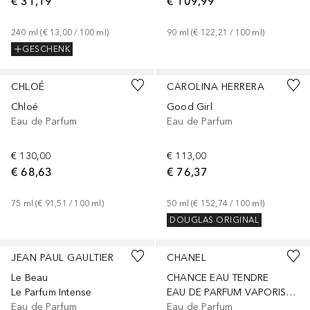
€ 31,19
€ 109,99
240
ml
 (
€ 13,00
 / 
100
ml
)
90
ml
 (
€ 122,21
 / 
100
ml
)
GESCHENK
CHLOÉ
CAROLINA HERRERA
Chloé
Good Girl
Eau de Parfum
Eau de Parfum
€ 130,00
€ 113,00
€ 68,63
€ 76,37
75
ml
 (
€ 91,51
 / 
100
ml
)
50
ml
 (
€ 152,74
 / 
100
ml
)
DOUGLAS ORIGINAL
JEAN PAUL GAULTIER
CHANEL
Le Beau
CHANCE EAU TENDRE
Le Parfum Intense
EAU DE PARFUM VAPORISATEUR
Eau de Parfum
Eau de Parfum