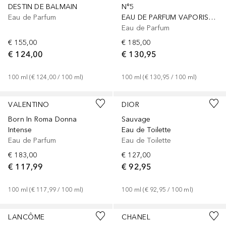
DESTIN DE BALMAIN
N°5
Eau de Parfum
EAU DE PARFUM VAPORISATEUR
Eau de Parfum
€ 155,00
€ 185,00
€ 124,00
€ 130,95
100
ml
 (
€ 124,00
 / 
100
ml
)
100
ml
 (
€ 130,95
 / 
100
ml
)
VALENTINO
DIOR
Born In Roma Donna
Sauvage
Intense
Eau de Toilette
Eau de Parfum
Eau de Toilette
€ 183,00
€ 127,00
€ 117,99
€ 92,95
100
ml
 (
€ 117,99
 / 
100
ml
)
100
ml
 (
€ 92,95
 / 
100
ml
)
Gesponsert
Gesponsert
LANCÔME
CHANEL