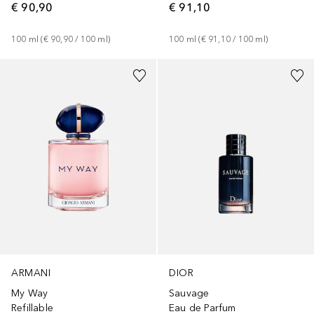
€ 90,90
€ 91,10
100
ml
 (
€ 90,90
 / 
100
ml
)
100
ml
 (
€ 91,10
 / 
100
ml
)
ARMANI
DIOR
My Way
Sauvage
Refillable
Eau de Parfum