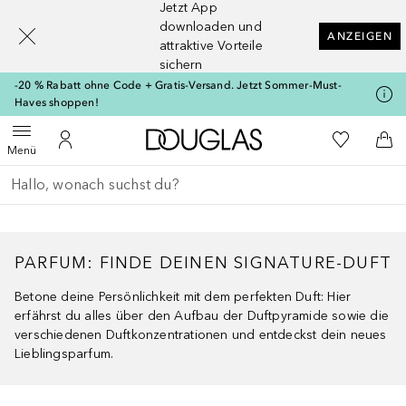
Jetzt App
[navigation.slideout.screenreader]
downloaden und
ANZEIGEN
attraktive Vorteile
sichern
-20 % Rabatt ohne Code + Gratis-Versand. Jetzt Sommer-Must-
Haves shoppen!
Zur Douglas Startseite
Zu Meiner 
Menü öffnen
Zu Meinem Kundenkonto
Zum
Menü
Gehe zurück
Suche ausführen
PARFUM: FINDE DEINEN SIGNATURE-DUFT
Betone deine Persönlichkeit mit dem perfekten Duft: Hier
erfährst du alles über den Aufbau der Duftpyramide sowie die
verschiedenen Duftkonzentrationen und entdeckst dein neues
Lieblingsparfum.