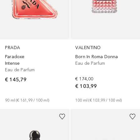
PRADA
VALENTINO
Paradoxe
Born In Roma Donna
Intense
Eau de Parfum
Eau de Parfum
€ 145,79
€ 174,00
€ 103,99
90
ml
 (
€ 161,99
 / 
100
ml
)
100
ml
 (
€ 103,99
 / 
100
ml
)