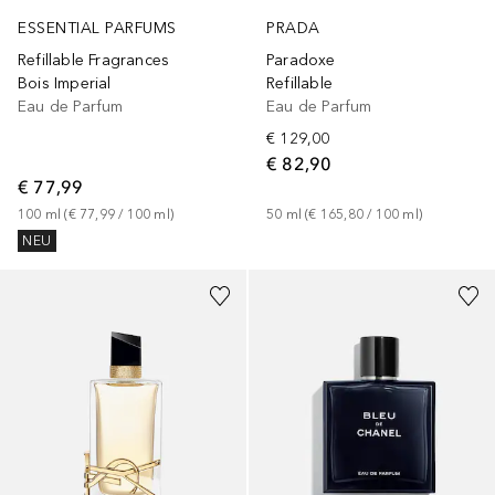
ESSENTIAL PARFUMS
PRADA
Refillable Fragrances
Paradoxe
Bois Imperial
Refillable
Eau de Parfum
Eau de Parfum
€ 129,00
€ 82,90
€ 77,99
100
ml
 (
€ 77,99
 / 
100
ml
)
50
ml
 (
€ 165,80
 / 
100
ml
)
NEU