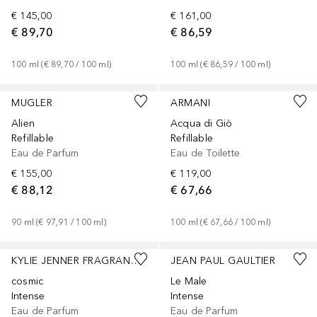
€ 145,00
€ 161,00
€ 89,70
€ 86,59
100
ml
 (
€ 89,70
 / 
100
ml
)
100
ml
 (
€ 86,59
 / 
100
ml
)
MUGLER
ARMANI
Alien
Acqua di Giò
Refillable
Refillable
Eau de Parfum
Eau de Toilette
€ 155,00
€ 119,00
€ 88,12
€ 67,66
90
ml
 (
€ 97,91
 / 
100
ml
)
100
ml
 (
€ 67,66
 / 
100
ml
)
KYLIE JENNER FRAGRANCES
JEAN PAUL GAULTIER
cosmic
Le Male
Intense
Intense
Eau de Parfum
Eau de Parfum