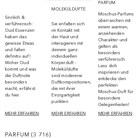
PARFUM
MOLEKÜLDÜFTE
Moschus-Parfums
Sinnlich &
überraschen mit
verführerisch:
Sie enfalten sich
einem warmen,
Oud-Essenzen
im Kontakt mit
anziehenden
haben das
der Haut und
Charakter und
gewisse Etwas
interagieren mit
gelten als
und fallen
deinem ganz
besonders
definitiv auf!
individuellen
verführerisch.
Woher Oud
Körperduft -
Lass dich
kommt und was
Moleküldufte
inspirieren und
die Duftnote
sind moderene
entdecke den
besonders
Duftkompositionen,
perfekten
macht, erfährst
die mit ihrer
Moschus-Duft für
du hier.
Einzigartigkeit
besondere
punkten.
Gelegenheiten!
MEHR ERFAHREN
MEHR ERFAHREN
MEHR ERFAHREN
PARFUM
3716
ERGEBNISSE
PARFUM
(
3 716
)