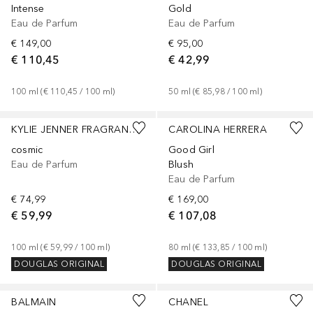
Intense
Gold
Eau de Parfum
Eau de Parfum
€ 149,00
€ 95,00
€ 110,45
€ 42,99
100
ml
 (
€ 110,45
 / 
100
ml
)
50
ml
 (
€ 85,98
 / 
100
ml
)
KYLIE JENNER FRAGRANCES
CAROLINA HERRERA
cosmic
Good Girl
Eau de Parfum
Blush
Eau de Parfum
€ 74,99
€ 169,00
€ 59,99
€ 107,08
100
ml
 (
€ 59,99
 / 
100
ml
)
80
ml
 (
€ 133,85
 / 
100
ml
)
DOUGLAS ORIGINAL
DOUGLAS ORIGINAL
BALMAIN
CHANEL