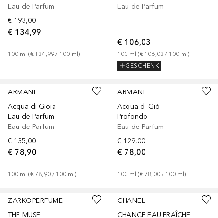
Eau de Parfum
Eau de Parfum
€ 193,00
€ 134,99
€ 106,03
100
ml
 (
€ 134,99
 / 
100
ml
)
100
ml
 (
€ 106,03
 / 
100
ml
)
GESCHENK
ARMANI
ARMANI
Acqua di Gioia
Acqua di Giò
Eau de Parfum
Profondo
Eau de Parfum
Eau de Parfum
€ 135,00
€ 129,00
€ 78,90
€ 78,00
100
ml
 (
€ 78,90
 / 
100
ml
)
100
ml
 (
€ 78,00
 / 
100
ml
)
ZARKOPERFUME
CHANEL
THE MUSE
CHANCE EAU FRAÎCHE