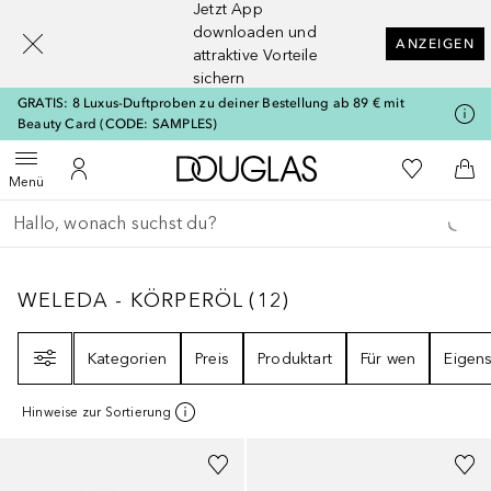
Jetzt App
[navigation.slideout.screenreader]
downloaden und
ANZEIGEN
attraktive Vorteile
sichern
GRATIS: 8 Luxus-Duftproben zu deiner Bestellung ab 89 € mit
Beauty Card (CODE: SAMPLES)
Zur Douglas Startseite
Zu Meiner 
Menü öffnen
Zu Meinem Kundenkonto
Zum
Menü
Gehe zurück
Suche ausführen
WELEDA - KÖRPERÖL
12
ERGEBNISSE
WELEDA - KÖRPERÖL
(
12
)
Filter
Kategorien
Preis
Produktart
Für wen
Eigens
Hinweise zur Sortierung