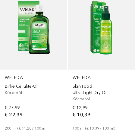
WELEDA
WELEDA
Birke Cellulite-Öl
Skin Food
Körperöl
Ultra-Light Dry Oil
Körperöl
€ 27,99
€ 12,99
€ 22,39
€ 10,39
200
ml
 (
€ 11,20
 / 
100
ml
)
100
ml
 (
€ 10,39
 / 
100
ml
)