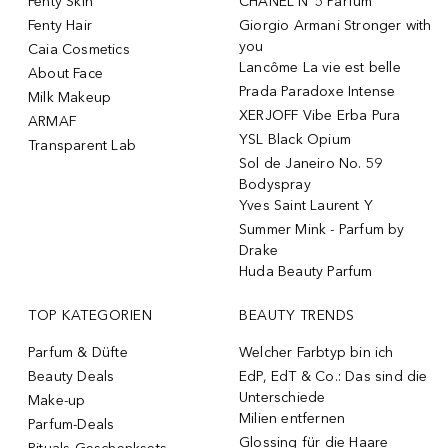
Fenty Skin
CHANEL N°5 Parfum
Fenty Hair
Giorgio Armani Stronger with
you
Caia Cosmetics
Lancôme La vie est belle
About Face
Prada Paradoxe Intense
Milk Makeup
XERJOFF Vibe Erba Pura
ARMAF
YSL Black Opium
Transparent Lab
Sol de Janeiro No. 59
Bodyspray
Yves Saint Laurent Y
Summer Mink - Parfum by
Drake
Huda Beauty Parfum
TOP KATEGORIEN
BEAUTY TRENDS
Parfum & Düfte
Welcher Farbtyp bin ich
Beauty Deals
EdP, EdT & Co.: Das sind die
Unterschiede
Make-up
Milien entfernen
Parfum-Deals
Glossing für die Haare