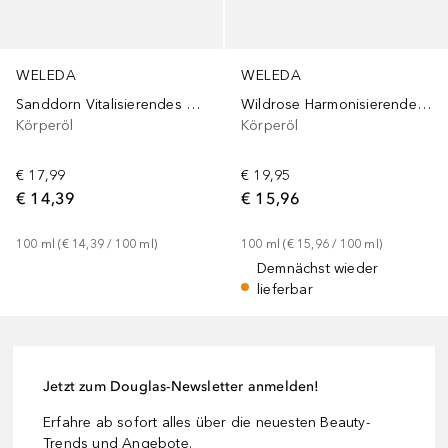
WELEDA
WELEDA
Sanddorn Vitalisierendes Pflege-Öl
Wildrose Harmonisierendes Pflege-Öl
Körperöl
Körperöl
€ 17,99
€ 19,95
€ 14,39
€ 15,96
100
ml
 (
€ 14,39
 / 
100
ml
)
100
ml
 (
€ 15,96
 / 
100
ml
)
Demnächst wieder
lieferbar
Jetzt zum Douglas-Newsletter anmelden!
Erfahre ab sofort alles über die neuesten Beauty-
Trends und Angebote.