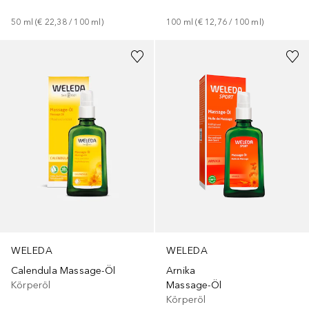
50
ml
 (
€ 22,38
 / 
100
ml
)
100
ml
 (
€ 12,76
 / 
100
ml
)
WELEDA
WELEDA
Calendula Massage-Öl
Arnika
Körperöl
Massage-Öl
Körperöl