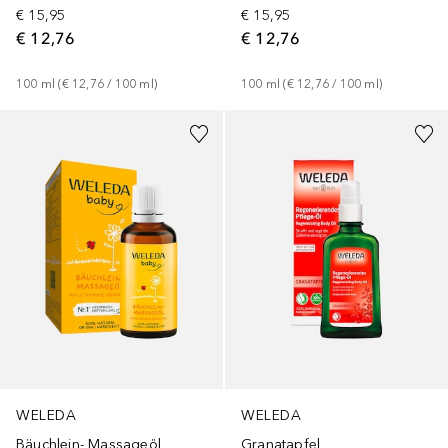
€ 15,95
€ 15,95
€ 12,76
€ 12,76
100
ml
 (
€ 12,76
 / 
100
ml
)
100
ml
 (
€ 12,76
 / 
100
ml
)
WELEDA
WELEDA
Bäuchlein- Massageöl
Granatapfel