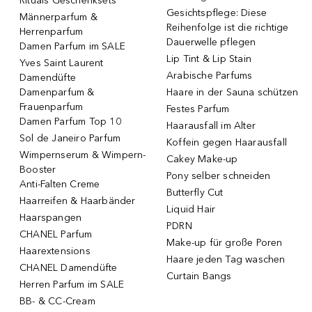
Rituals Geschenksets
Gesichtspflege: Diese
Männerparfum &
Reihenfolge ist die richtige
Herrenparfum
Dauerwelle pflegen
Damen Parfum im SALE
Lip Tint & Lip Stain
Yves Saint Laurent
Arabische Parfums
Damendüfte
Damenparfum &
Haare in der Sauna schützen
Frauenparfum
Festes Parfum
Damen Parfum Top 10
Haarausfall im Alter
Sol de Janeiro Parfum
Koffein gegen Haarausfall
Wimpernserum & Wimpern-
Cakey Make-up
Booster
Pony selber schneiden
Anti-Falten Creme
Butterfly Cut
Haarreifen & Haarbänder
Liquid Hair
Haarspangen
PDRN
CHANEL Parfum
Make-up für große Poren
Haarextensions
Haare jeden Tag waschen
CHANEL Damendüfte
Curtain Bangs
Herren Parfum im SALE
BB- & CC-Cream