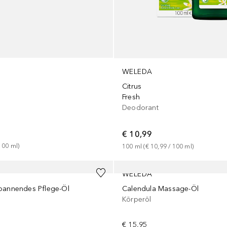
WELEDA
Citrus
Fresh
Deodorant
€ 10,99
100
ml
)
100
ml
 (
€ 10,99
 / 
100
ml
)
WELEDA
pannendes Pflege-Öl
Calendula Massage-Öl
Körperöl
€ 15,95