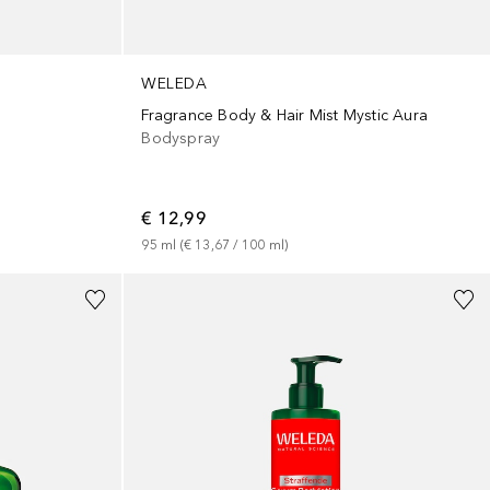
WELEDA
Fragrance Body & Hair Mist Mystic Aura
Bodyspray
€ 12,99
95
ml
 (
€ 13,67
 / 
100
ml
)