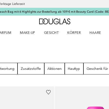
erktage Lieferzeit
Beach Bag mit 6 Highlights zur Bestellung ab 109 € mit Beauty Card (Code: 
Zur Douglas Startseite
ARFUM
MAKE-UP
GESICHT
KÖRPER
HAARE
ffnen
arfum Menü öffnen
Make-up Menü öffnen
Gesicht Menü öffnen
Körper Menü öffnen
Haare Menü
BNISSE
twortung
Zusatzstoffe
Aktionen
Hauttyp
Geschenk für