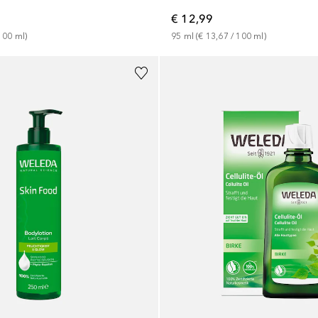
€ 12,99
100
ml
)
95
ml
 (
€ 13,67
 / 
100
ml
)