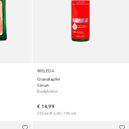
WELEDA
Granatapfel
Serum
Bodylotion
€ 14,99
250
ml
 (
€ 6,00
 / 
100
ml
)