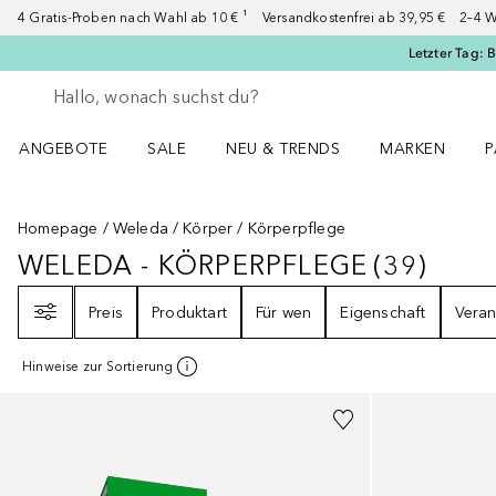
4 Gratis-Proben nach Wahl ab 10 € ¹ Versandkostenfrei ab 39,95 € 2–4 W
Letzter Tag: 
Gehe zurück
Suche ausführen
ANGEBOTE
SALE
NEU & TRENDS
MARKEN
P
Angebote Menü öffnen
Sale Menü öffnen
NEU & TRENDS Menü öffnen
MARKEN Menü ö
P
Homepage
Weleda
Körper
Körperpflege
WELEDA - KÖRPERPFLEGE
(
39
)
WELEDA - KÖRPERPFLEGE
39
ERGE
Filter
Preis
Produktart
Für wen
Eigenschaft
Veran
Hinweise zur Sortierung