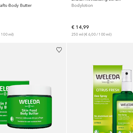
fts-Body Butter
Bodylotion
€ 14,99
 
100
ml
)
250
ml
 (
€ 6,00
 / 
100
ml
)