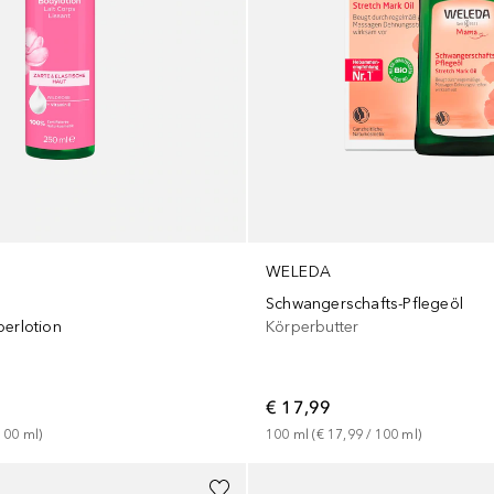
WELEDA
Schwangerschafts-Pflegeöl
perlotion
Körperbutter
€ 17,99
100
ml
)
100
ml
 (
€ 17,99
 / 
100
ml
)