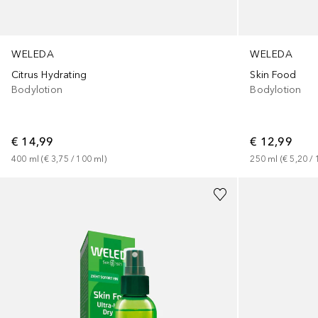
WELEDA
WELEDA
Citrus Hydrating
Skin Food
Bodylotion
Bodylotion
€ 14,99
€ 12,99
400
ml
 (
€ 3,75
 / 
100
ml
)
250
ml
 (
€ 5,20
 / 