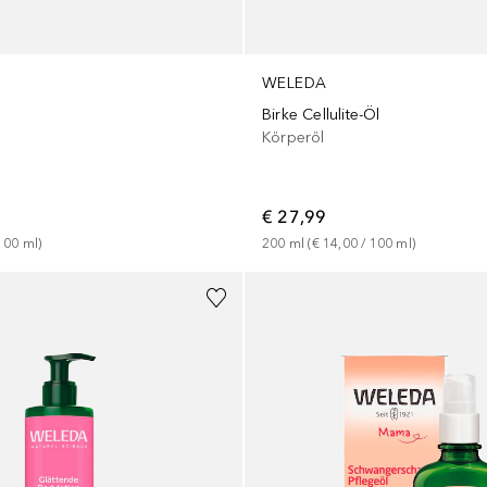
WELEDA
Birke Cellulite-Öl
Körperöl
€ 27,99
100
ml
)
200
ml
 (
€ 14,00
 / 
100
ml
)