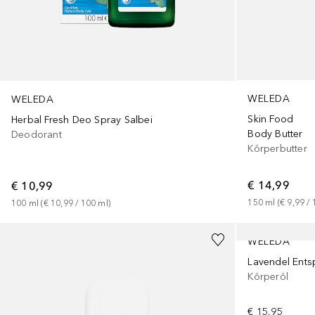
WELEDA
WELEDA
Skin Food
Herbal Fresh Deo Spray Salbei
Body Butter
Deodorant
Körperbutter
€ 14,99
€ 10,99
150
ml
 (
€ 9,99
 / 
100
ml
 (
€ 10,99
 / 
100
ml
)
WELEDA
Lavendel Ents
Körperöl
€ 15,95