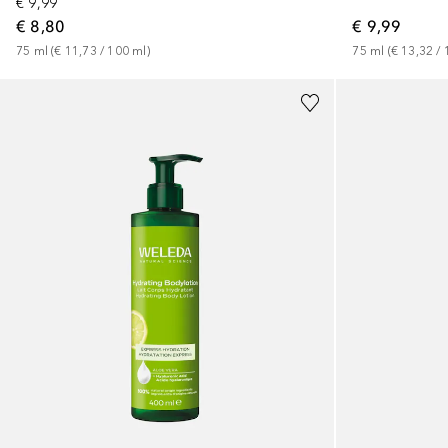
€ 9,99
€ 8,80
€ 9,99
75
ml
 (
€ 11,73
 / 
100
ml
)
75
ml
 (
€ 13,32
 / 