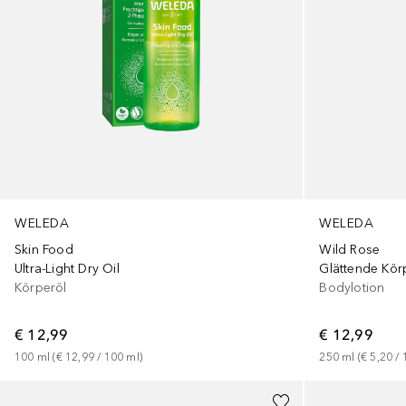
WELEDA
WELEDA
Skin Food
Wild Rose
Ultra-Light Dry Oil
Glättende Kör
Körperöl
Bodylotion
€ 12,99
€ 12,99
100
ml
 (
€ 12,99
 / 
100
ml
)
250
ml
 (
€ 5,20
 / 