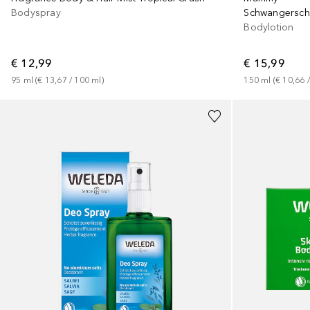
Bodyspray
Schwangerscha
Bodylotion
€ 12,99
€ 15,99
95
ml
 (
€ 13,67
 / 
100
ml
)
150
ml
 (
€ 10,66
 /