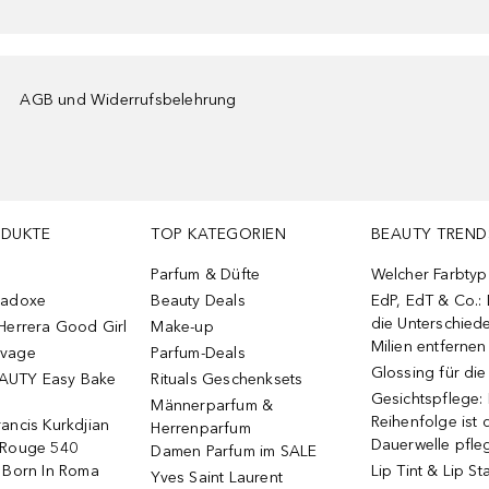
AGB und Widerrufsbelehrung
ODUKTE
TOP KATEGORIEN
BEAUTY TREND
Parfum & Düfte
Welcher Farbtyp 
radoxe
Beauty Deals
EdP, EdT & Co.:
die Unterschied
Herrera Good Girl
Make-up
Milien entfernen
uvage
Parfum-Deals
Glossing für di
AUTY Easy Bake
Rituals Geschenksets
Gesichtspflege:
Männerparfum &
Reihenfolge ist d
ancis Kurkdjian
Herrenparfum
Dauerwelle pfle
 Rouge 540
Damen Parfum im SALE
o Born In Roma
Lip Tint & Lip St
Yves Saint Laurent