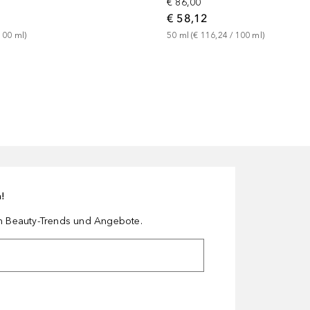
€ 86,00
€ 58,12
100
ml
)
50
ml
 (
€ 116,24
 / 
100
ml
)
n!
en Beauty-Trends und Angebote.