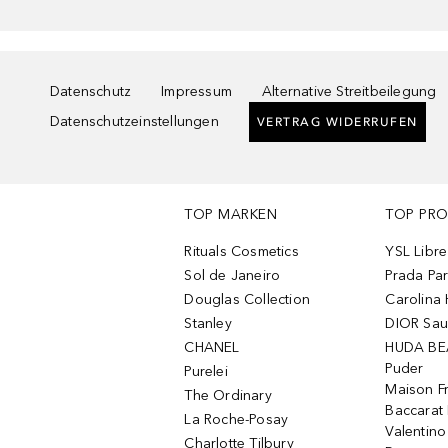
Datenschutz
Impressum
Alternative Streitbeilegung
Datenschutzeinstellungen
VERTRAG WIDERRUFEN
TOP MARKEN
TOP PR
Rituals Cosmetics
YSL Libre
Sol de Janeiro
Prada Pa
Douglas Collection
Carolina 
Stanley
DIOR Sa
CHANEL
HUDA BE
Puder
Purelei
Maison Fr
The Ordinary
Baccarat
La Roche-Posay
Valentin
Charlotte Tilbury