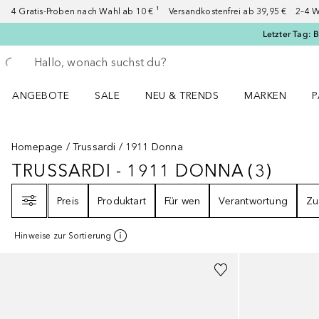
4 Gratis-Proben nach Wahl ab 10 € ¹ Versandkostenfrei ab 39,95 € 2–4 W
Letzter Tag: 
Gehe zurück
Suche ausführen
ANGEBOTE
SALE
NEU & TRENDS
MARKEN
P
Angebote Menü öffnen
Sale Menü öffnen
NEU & TRENDS Menü öffnen
MARKEN Menü ö
P
Homepage
Trussardi
1911 Donna
TRUSSARDI - 1911 DONNA
(
3
)
TRUSSARDI - 1911 DONNA
3
ERGE
Filter
Preis
Produktart
Für wen
Verantwortung
Zu
Hinweise zur Sortierung