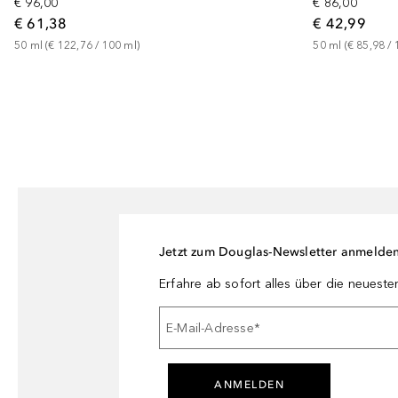
€ 96,00
€ 86,00
€ 61,38
€ 42,99
50
ml
 (
€ 122,76
 / 
100
ml
)
50
ml
 (
€ 85,98
 / 
Jetzt zum Douglas-Newsletter anmelde
Erfahre ab sofort alles über die neuest
E-Mail-Adresse
*
ANMELDEN