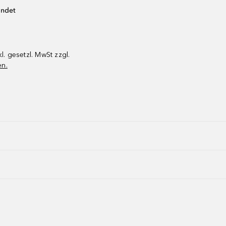
endet
kl. gesetzl. MwSt zzgl.
en.