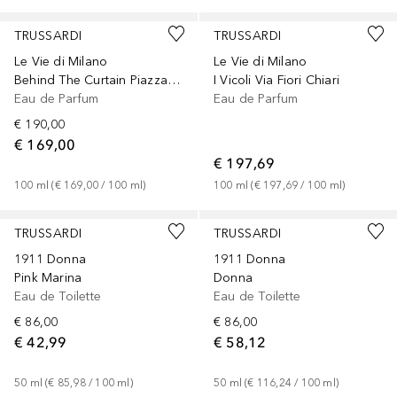
TRUSSARDI
TRUSSARDI
Le Vie di Milano
Le Vie di Milano
Behind The Curtain Piazza Alla Scala
I Vicoli Via Fiori Chiari
Eau de Parfum
Eau de Parfum
€ 190,00
€ 169,00
€ 197,69
100
ml
 (
€ 169,00
 / 
100
ml
)
100
ml
 (
€ 197,69
 / 
100
ml
)
TRUSSARDI
TRUSSARDI
1911 Donna
1911 Donna
Pink Marina
Donna
Eau de Toilette
Eau de Toilette
€ 86,00
€ 86,00
€ 42,99
€ 58,12
50
ml
 (
€ 85,98
 / 
100
ml
)
50
ml
 (
€ 116,24
 / 
100
ml
)