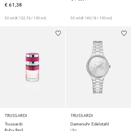
€ 61,38
50
ml
 (
€ 122,76
 / 
100
ml
)
50
ml
 (
€ 140,18
 / 
100
ml
)
TRUSSARDI
TRUSSARDI
Trussardi
Damenuhr Edelstahl
Ruby Red
Uhr