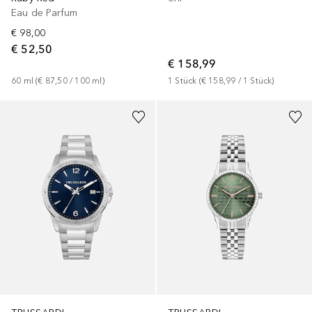
Eau de Parfum
€ 98,00
€ 52,50
€ 158,99
60
ml
 (
€ 87,50
 / 
100
ml
)
1
Stück
 (
€ 158,99
 / 
1
Stück
)