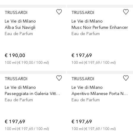
TRUSSARDI
TRUSSARDI
Le Vie di Milano
Le Vie di Milano
Alba Sui Navigli
Musc Noir Perfume Enhancer
Eau de Parfum
Eau de Parfum
€ 190,00
€ 197,69
100
ml
 (
€ 190,00
 / 
100
ml
)
100
ml
 (
€ 197,69
 / 
100
ml
)
TRUSSARDI
TRUSSARDI
Le Vie di Milano
Le Vie di Milano
Passeggiata in Galeria Vittorio Emanuele II
Aperitivo Milanese Porta Nuova
Eau de Parfum
Eau de Parfum
€ 197,69
€ 197,69
100
ml
 (
€ 197,69
 / 
100
ml
)
100
ml
 (
€ 197,69
 / 
100
ml
)