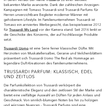
bekannten Marke avancierte. Dank der zahlreichen Anzeigen-
Kampagnen mit Tomaso Trussardi sind Trussardi Parfums für
Herren unverzichtbare Begleiter moderner Männer mit
gehobenem Lifestyle. Im Familienunternehmen Trussardi ist
Tomaso ein arriviertes Werbegesicht, das beispielsweise 2012
für
Trussardi My Land
vor der Kamera stand. Seit 2016 lenkt er
die Geschicke des Konzerns, der auf hochklassige Produkte
setzt.
Trussardi Uomo
ist eine Serie feiner klassischer Düfte. Mit
Herznoten von Muskatellersalbei, Geranie und Veilchenblättern
präsentiert sich Trussardi Uomo The Red als Hommage an
legendäre Duft-Kreationen des Familienunternehmens.
TRUSSARDI PARFUM: KLASSISCH, EDEL
UND ZEITLOS
Die Parfumkollektion von Trussardi verkörpert die
charakteristische Eleganz und den zeitlosen Stil der Marke und
bietet eine vielfältige Auswahl an Düften für jeden Anlass und
Geschmack. Von sinnlich-blumigen Noten bis hin zu holzigen
und würzigen Nuancen - Trussardi Parfums sind eine