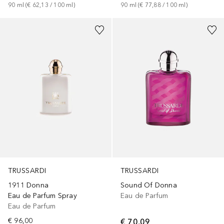
90
ml
 (
€ 62,13
 / 
100
ml
)
90
ml
 (
€ 77,88
 / 
100
ml
)
TRUSSARDI
TRUSSARDI
1911 Donna
Sound Of Donna
Eau de Parfum Spray
Eau de Parfum
Eau de Parfum
€ 96,00
€ 70,09