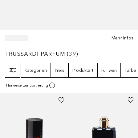
Mehr Infos
TRUSSARDI PARFUM
39
ERGEBNISSE
TRUSSARDI PARFUM
(
39
)
Filter
Kategorien
Preis
Produktart
Für wen
Farbe
Hinweise zur Sortierung