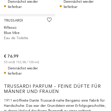
Demnächst wieder
Demnächst wieder
lieferbar
lieferbar
TRUSSARDI
Riflesso
Blue Vibe
Eau de Toilette
€ 76,99
50
ml
 (
€ 153,98
 / 
100
ml
)
Demnächst wieder
lieferbar
TRUSSARDI PARFUM – FEINE DÜFTE FÜR
MÄNNER UND FRAUEN
1911 eröffnete Dante Trussardi nahe Bergamo eine Fabrik für
Handschuhe. Das war der Grundstein einer Erfolgsgeschichte,
in deren Verlauf der Name
Trussardi
zu einer weltweit