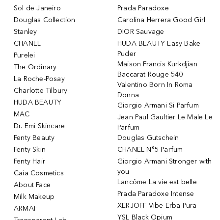
Sol de Janeiro
Prada Paradoxe
Douglas Collection
Carolina Herrera Good Girl
Stanley
DIOR Sauvage
CHANEL
HUDA BEAUTY Easy Bake
Puder
Purelei
Maison Francis Kurkdjian
The Ordinary
Baccarat Rouge 540
La Roche-Posay
Valentino Born In Roma
Charlotte Tilbury
Donna
HUDA BEAUTY
Giorgio Armani Si Parfum
MAC
Jean Paul Gaultier Le Male Le
Dr. Emi Skincare
Parfum
Fenty Beauty
Douglas Gutschein
Fenty Skin
CHANEL N°5 Parfum
Fenty Hair
Giorgio Armani Stronger with
you
Caia Cosmetics
Lancôme La vie est belle
About Face
Prada Paradoxe Intense
Milk Makeup
XERJOFF Vibe Erba Pura
ARMAF
YSL Black Opium