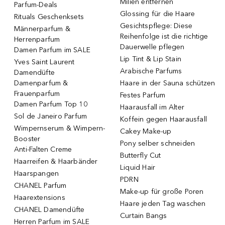
Milien entfernen
Parfum-Deals
Glossing für die Haare
Rituals Geschenksets
Gesichtspflege: Diese
Männerparfum &
Reihenfolge ist die richtige
Herrenparfum
Dauerwelle pflegen
Damen Parfum im SALE
Lip Tint & Lip Stain
Yves Saint Laurent
Arabische Parfums
Damendüfte
Damenparfum &
Haare in der Sauna schützen
Frauenparfum
Festes Parfum
Damen Parfum Top 10
Haarausfall im Alter
Sol de Janeiro Parfum
Koffein gegen Haarausfall
Wimpernserum & Wimpern-
Cakey Make-up
Booster
Pony selber schneiden
Anti-Falten Creme
Butterfly Cut
Haarreifen & Haarbänder
Liquid Hair
Haarspangen
PDRN
CHANEL Parfum
Make-up für große Poren
Haarextensions
Haare jeden Tag waschen
CHANEL Damendüfte
Curtain Bangs
Herren Parfum im SALE