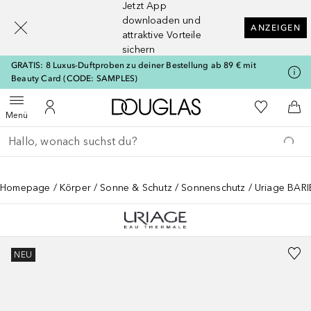
Jetzt App
[navigation.slideout.screenreader]
downloaden und
ANZEIGEN
attraktive Vorteile
sichern
GRATIS: 8 Luxus-Duftproben zu deiner Bestellung ab 89 € mit
Beauty Card (CODE: SAMPLES)
Zur Douglas Startseite
Zu Meiner 
Menü öffnen
Zu Meinem Kundenkonto
Zum
Menü
Gehe zurück
Suche ausführen
Homepage
Körper
Sonne & Schutz
Sonnenschutz
Uriage BARI
NEU