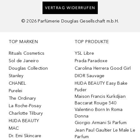
VERTRAG WIDERRUFEN
©
2026
Parfümerie Douglas Gesellschaft m.b.H.
TOP MARKEN
TOP PRODUKTE
Rituals Cosmetics
YSL Libre
Sol de Janeiro
Prada Paradoxe
Douglas Collection
Carolina Herrera Good Girl
Stanley
DIOR Sauvage
CHANEL
HUDA BEAUTY Easy Bake
Puder
Purelei
Maison Francis Kurkdjian
The Ordinary
Baccarat Rouge 540
La Roche-Posay
Valentino Born In Roma
Charlotte Tilbury
Donna
HUDA BEAUTY
Giorgio Armani Si Parfum
MAC
Jean Paul Gaultier Le Male Le
Dr. Emi Skincare
Parfum