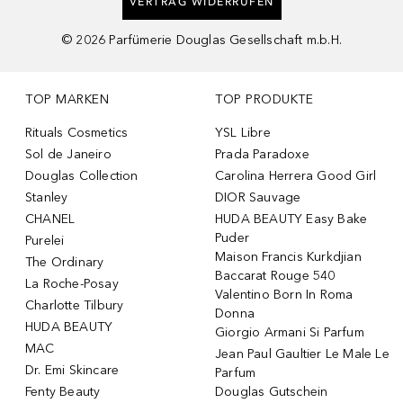
VERTRAG WIDERRUFEN
©
2026
Parfümerie Douglas Gesellschaft m.b.H.
TOP MARKEN
TOP PRODUKTE
Rituals Cosmetics
YSL Libre
Sol de Janeiro
Prada Paradoxe
Douglas Collection
Carolina Herrera Good Girl
Stanley
DIOR Sauvage
CHANEL
HUDA BEAUTY Easy Bake
Puder
Purelei
Maison Francis Kurkdjian
The Ordinary
Baccarat Rouge 540
La Roche-Posay
Valentino Born In Roma
Charlotte Tilbury
Donna
HUDA BEAUTY
Giorgio Armani Si Parfum
MAC
Jean Paul Gaultier Le Male Le
Dr. Emi Skincare
Parfum
Fenty Beauty
Douglas Gutschein