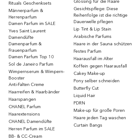
Glossing für die Haare
Rituals Geschenksets
Gesichtspflege: Diese
Männerparfum &
Reihenfolge ist die richtige
Herrenparfum
Dauerwelle pflegen
Damen Parfum im SALE
Lip Tint & Lip Stain
Yves Saint Laurent
Arabische Parfums
Damendüfte
Damenparfum &
Haare in der Sauna schützen
Frauenparfum
Festes Parfum
Damen Parfum Top 10
Haarausfall im Alter
Sol de Janeiro Parfum
Koffein gegen Haarausfall
Wimpernserum & Wimpern-
Cakey Make-up
Booster
Pony selber schneiden
Anti-Falten Creme
Butterfly Cut
Haarreifen & Haarbänder
Liquid Hair
Haarspangen
PDRN
CHANEL Parfum
Make-up für große Poren
Haarextensions
Haare jeden Tag waschen
CHANEL Damendüfte
Curtain Bangs
Herren Parfum im SALE
BB- & CC-Cream