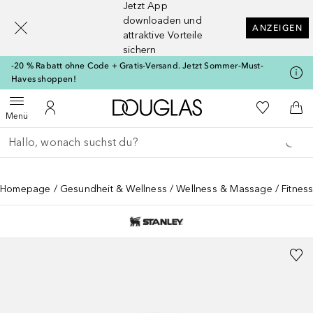
Jetzt App
[navigation.slideout.screenreader]
downloaden und
ANZEIGEN
attraktive Vorteile
sichern
-20 % Rabatt ohne Code + Gratis-Versand. Jetzt Sommer-Must-
Haves shoppen!
Zur Douglas Startseite
Zu Meiner 
Menü öffnen
Zu Meinem Kundenkonto
Zum
Menü
Gehe zurück
Suche ausführen
Homepage
Gesundheit & Wellness
Wellness & Massage
Fitnes