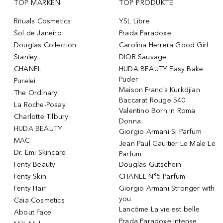
TOP MARKEN
TOP PRODUKTE
Rituals Cosmetics
YSL Libre
Sol de Janeiro
Prada Paradoxe
Douglas Collection
Carolina Herrera Good Girl
Stanley
DIOR Sauvage
CHANEL
HUDA BEAUTY Easy Bake
Puder
Purelei
Maison Francis Kurkdjian
The Ordinary
Baccarat Rouge 540
La Roche-Posay
Valentino Born In Roma
Charlotte Tilbury
Donna
HUDA BEAUTY
Giorgio Armani Si Parfum
MAC
Jean Paul Gaultier Le Male Le
Dr. Emi Skincare
Parfum
Fenty Beauty
Douglas Gutschein
Fenty Skin
CHANEL N°5 Parfum
Fenty Hair
Giorgio Armani Stronger with
you
Caia Cosmetics
Lancôme La vie est belle
About Face
Prada Paradoxe Intense