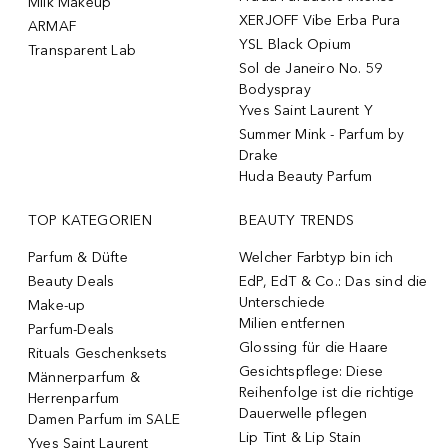
Milk Makeup
XERJOFF Vibe Erba Pura
ARMAF
YSL Black Opium
Transparent Lab
Sol de Janeiro No. 59
Bodyspray
Yves Saint Laurent Y
Summer Mink - Parfum by
Drake
Huda Beauty Parfum
TOP KATEGORIEN
BEAUTY TRENDS
Parfum & Düfte
Welcher Farbtyp bin ich
Beauty Deals
EdP, EdT & Co.: Das sind die
Unterschiede
Make-up
Milien entfernen
Parfum-Deals
Glossing für die Haare
Rituals Geschenksets
Gesichtspflege: Diese
Männerparfum &
Reihenfolge ist die richtige
Herrenparfum
Dauerwelle pflegen
Damen Parfum im SALE
Lip Tint & Lip Stain
Yves Saint Laurent