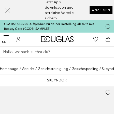
Jetzt App
[navigation.slideout.screenreader]
downloaden und
ANZEIGEN
attraktive Vorteile
sichern
GRATIS: 8 Luxus-Duftproben zu deiner Bestellung ab 89 € mit
Beauty Card (CODE: SAMPLES)
Zur Douglas Startseite
Zu Meiner 
Menü öffnen
Zu Meinem Kundenkonto
Zum
Menü
Gehe zurück
Suche ausführen
Homepage
Gesicht
Gesichtsreinigung
Gesichtspeeling
Skeynd
SKEYNDOR