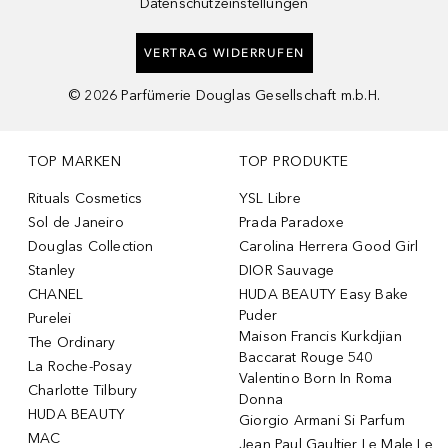
Datenschutzeinstellungen
VERTRAG WIDERRUFEN
©
2026
Parfümerie Douglas Gesellschaft m.b.H.
TOP MARKEN
TOP PRODUKTE
Rituals Cosmetics
YSL Libre
Sol de Janeiro
Prada Paradoxe
Douglas Collection
Carolina Herrera Good Girl
Stanley
DIOR Sauvage
CHANEL
HUDA BEAUTY Easy Bake
Puder
Purelei
Maison Francis Kurkdjian
The Ordinary
Baccarat Rouge 540
La Roche-Posay
Valentino Born In Roma
Charlotte Tilbury
Donna
HUDA BEAUTY
Giorgio Armani Si Parfum
MAC
Jean Paul Gaultier Le Male Le