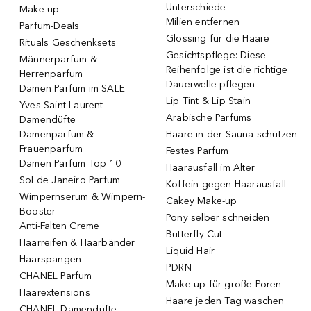
Unterschiede
Make-up
Milien entfernen
Parfum-Deals
Glossing für die Haare
Rituals Geschenksets
Gesichtspflege: Diese
Männerparfum &
Reihenfolge ist die richtige
Herrenparfum
Dauerwelle pflegen
Damen Parfum im SALE
Lip Tint & Lip Stain
Yves Saint Laurent
Arabische Parfums
Damendüfte
Damenparfum &
Haare in der Sauna schützen
Frauenparfum
Festes Parfum
Damen Parfum Top 10
Haarausfall im Alter
Sol de Janeiro Parfum
Koffein gegen Haarausfall
Wimpernserum & Wimpern-
Cakey Make-up
Booster
Pony selber schneiden
Anti-Falten Creme
Butterfly Cut
Haarreifen & Haarbänder
Liquid Hair
Haarspangen
PDRN
CHANEL Parfum
Make-up für große Poren
Haarextensions
Haare jeden Tag waschen
CHANEL Damendüfte