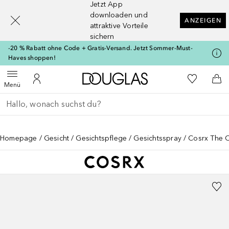
Jetzt App
[navigation.slideout.screenreader]
downloaden und
ANZEIGEN
attraktive Vorteile
sichern
-20 % Rabatt ohne Code + Gratis-Versand. Jetzt Sommer-Must-
Haves shoppen!
Zur Douglas Startseite
Zu Meiner 
Menü öffnen
Zu Meinem Kundenkonto
Zum
Menü
Gehe zurück
Suche ausführen
Homepage
Gesicht
Gesichtspflege
Gesichtsspray
Cosrx The C