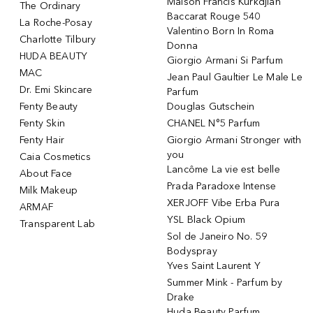
Maison Francis Kurkdjian
The Ordinary
Baccarat Rouge 540
La Roche-Posay
Valentino Born In Roma
Charlotte Tilbury
Donna
HUDA BEAUTY
Giorgio Armani Si Parfum
MAC
Jean Paul Gaultier Le Male Le
Dr. Emi Skincare
Parfum
Fenty Beauty
Douglas Gutschein
Fenty Skin
CHANEL N°5 Parfum
Fenty Hair
Giorgio Armani Stronger with
you
Caia Cosmetics
Lancôme La vie est belle
About Face
Prada Paradoxe Intense
Milk Makeup
XERJOFF Vibe Erba Pura
ARMAF
YSL Black Opium
Transparent Lab
Sol de Janeiro No. 59
Bodyspray
Yves Saint Laurent Y
Summer Mink - Parfum by
Drake
Huda Beauty Parfum