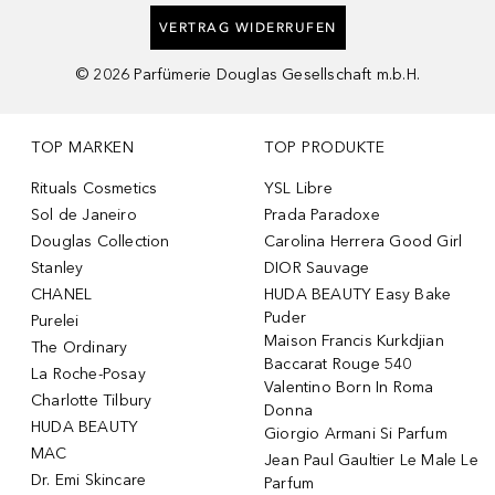
VERTRAG WIDERRUFEN
©
2026
Parfümerie Douglas Gesellschaft m.b.H.
TOP MARKEN
TOP PRODUKTE
Rituals Cosmetics
YSL Libre
Sol de Janeiro
Prada Paradoxe
Douglas Collection
Carolina Herrera Good Girl
Stanley
DIOR Sauvage
CHANEL
HUDA BEAUTY Easy Bake
Puder
Purelei
Maison Francis Kurkdjian
The Ordinary
Baccarat Rouge 540
La Roche-Posay
Valentino Born In Roma
Charlotte Tilbury
Donna
HUDA BEAUTY
Giorgio Armani Si Parfum
MAC
Jean Paul Gaultier Le Male Le
Dr. Emi Skincare
Parfum