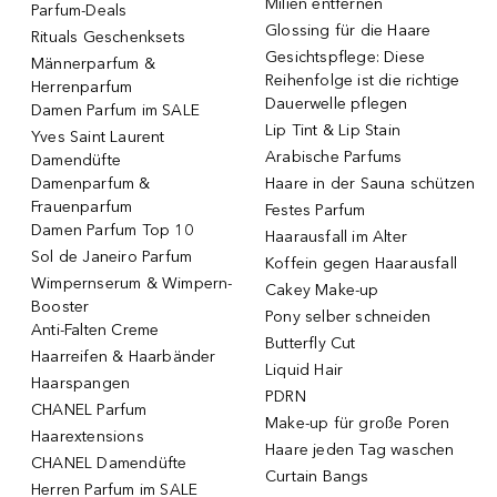
Milien entfernen
Parfum-Deals
Glossing für die Haare
Rituals Geschenksets
Gesichtspflege: Diese
Männerparfum &
Reihenfolge ist die richtige
Herrenparfum
Dauerwelle pflegen
Damen Parfum im SALE
Lip Tint & Lip Stain
Yves Saint Laurent
Arabische Parfums
Damendüfte
Damenparfum &
Haare in der Sauna schützen
Frauenparfum
Festes Parfum
Damen Parfum Top 10
Haarausfall im Alter
Sol de Janeiro Parfum
Koffein gegen Haarausfall
Wimpernserum & Wimpern-
Cakey Make-up
Booster
Pony selber schneiden
Anti-Falten Creme
Butterfly Cut
Haarreifen & Haarbänder
Liquid Hair
Haarspangen
PDRN
CHANEL Parfum
Make-up für große Poren
Haarextensions
Haare jeden Tag waschen
CHANEL Damendüfte
Curtain Bangs
Herren Parfum im SALE