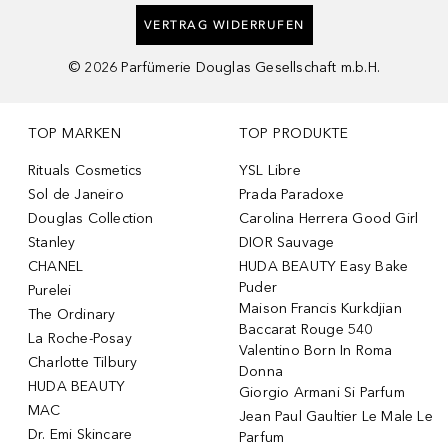
VERTRAG WIDERRUFEN
©
2026
Parfümerie Douglas Gesellschaft m.b.H.
TOP MARKEN
TOP PRODUKTE
Rituals Cosmetics
YSL Libre
Sol de Janeiro
Prada Paradoxe
Douglas Collection
Carolina Herrera Good Girl
Stanley
DIOR Sauvage
CHANEL
HUDA BEAUTY Easy Bake
Puder
Purelei
Maison Francis Kurkdjian
The Ordinary
Baccarat Rouge 540
La Roche-Posay
Valentino Born In Roma
Charlotte Tilbury
Donna
HUDA BEAUTY
Giorgio Armani Si Parfum
MAC
Jean Paul Gaultier Le Male Le
Dr. Emi Skincare
Parfum