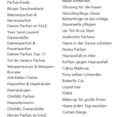
Milien entfernen
Parfum-Deals
Glossing für die Haare
Rituals Geschenksets
Gesichtspflege: Diese
Männerparfum &
Reihenfolge ist die richtige
Herrenparfum
Dauerwelle pflegen
Damen Parfum im SALE
Lip Tint & Lip Stain
Yves Saint Laurent
Arabische Parfums
Damendüfte
Damenparfum &
Haare in der Sauna schützen
Frauenparfum
Festes Parfum
Damen Parfum Top 10
Haarausfall im Alter
Sol de Janeiro Parfum
Koffein gegen Haarausfall
Wimpernserum & Wimpern-
Cakey Make-up
Booster
Pony selber schneiden
Anti-Falten Creme
Butterfly Cut
Haarreifen & Haarbänder
Liquid Hair
Haarspangen
PDRN
CHANEL Parfum
Make-up für große Poren
Haarextensions
Haare jeden Tag waschen
CHANEL Damendüfte
Curtain Bangs
Herren Parfum im SALE