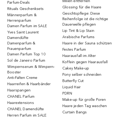
Milien entfernen
Parfum-Deals
Glossing für die Haare
Rituals Geschenksets
Gesichtspflege: Diese
Männerparfum &
Reihenfolge ist die richtige
Herrenparfum
Dauerwelle pflegen
Damen Parfum im SALE
Lip Tint & Lip Stain
Yves Saint Laurent
Arabische Parfums
Damendüfte
Damenparfum &
Haare in der Sauna schützen
Frauenparfum
Festes Parfum
Damen Parfum Top 10
Haarausfall im Alter
Sol de Janeiro Parfum
Koffein gegen Haarausfall
Wimpernserum & Wimpern-
Cakey Make-up
Booster
Pony selber schneiden
Anti-Falten Creme
Butterfly Cut
Haarreifen & Haarbänder
Liquid Hair
Haarspangen
PDRN
CHANEL Parfum
Make-up für große Poren
Haarextensions
Haare jeden Tag waschen
CHANEL Damendüfte
Curtain Bangs
Herren Parfum im SALE