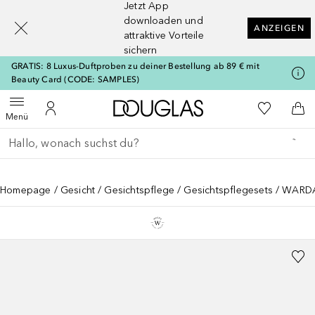
Jetzt App
[navigation.slideout.screenreader]
downloaden und
ANZEIGEN
attraktive Vorteile
sichern
GRATIS: 8 Luxus-Duftproben zu deiner Bestellung ab 89 € mit
Beauty Card (CODE: SAMPLES)
Zur Douglas Startseite
Zu Meiner 
Menü öffnen
Zu Meinem Kundenkonto
Zum
Menü
Gehe zurück
Suche ausführen
Homepage
Gesicht
Gesichtspflege
Gesichtspflegesets
WARDA