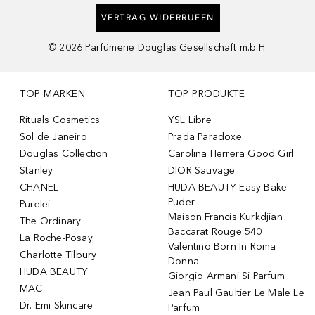
VERTRAG WIDERRUFEN
©
2026
Parfümerie Douglas Gesellschaft m.b.H.
TOP MARKEN
TOP PRODUKTE
Rituals Cosmetics
YSL Libre
Sol de Janeiro
Prada Paradoxe
Douglas Collection
Carolina Herrera Good Girl
Stanley
DIOR Sauvage
CHANEL
HUDA BEAUTY Easy Bake
Puder
Purelei
Maison Francis Kurkdjian
The Ordinary
Baccarat Rouge 540
La Roche-Posay
Valentino Born In Roma
Charlotte Tilbury
Donna
HUDA BEAUTY
Giorgio Armani Si Parfum
MAC
Jean Paul Gaultier Le Male Le
Dr. Emi Skincare
Parfum