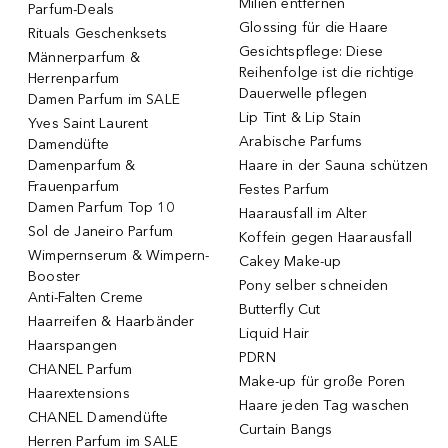
Milien entfernen
Parfum-Deals
Glossing für die Haare
Rituals Geschenksets
Gesichtspflege: Diese
Männerparfum &
Reihenfolge ist die richtige
Herrenparfum
Dauerwelle pflegen
Damen Parfum im SALE
Lip Tint & Lip Stain
Yves Saint Laurent
Arabische Parfums
Damendüfte
Damenparfum &
Haare in der Sauna schützen
Frauenparfum
Festes Parfum
Damen Parfum Top 10
Haarausfall im Alter
Sol de Janeiro Parfum
Koffein gegen Haarausfall
Wimpernserum & Wimpern-
Cakey Make-up
Booster
Pony selber schneiden
Anti-Falten Creme
Butterfly Cut
Haarreifen & Haarbänder
Liquid Hair
Haarspangen
PDRN
CHANEL Parfum
Make-up für große Poren
Haarextensions
Haare jeden Tag waschen
CHANEL Damendüfte
Curtain Bangs
Herren Parfum im SALE