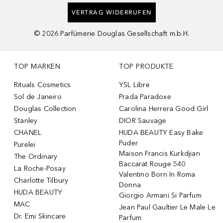
VERTRAG WIDERRUFEN
©
2026
Parfümerie Douglas Gesellschaft m.b.H.
TOP MARKEN
TOP PRODUKTE
Rituals Cosmetics
YSL Libre
Sol de Janeiro
Prada Paradoxe
Douglas Collection
Carolina Herrera Good Girl
Stanley
DIOR Sauvage
CHANEL
HUDA BEAUTY Easy Bake
Puder
Purelei
Maison Francis Kurkdjian
The Ordinary
Baccarat Rouge 540
La Roche-Posay
Valentino Born In Roma
Charlotte Tilbury
Donna
HUDA BEAUTY
Giorgio Armani Si Parfum
MAC
Jean Paul Gaultier Le Male Le
Dr. Emi Skincare
Parfum