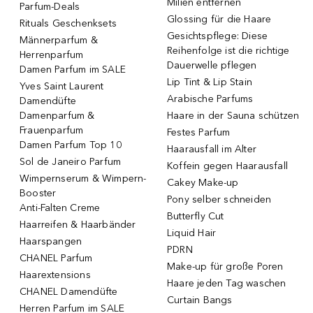
Milien entfernen
Parfum-Deals
Glossing für die Haare
Rituals Geschenksets
Gesichtspflege: Diese
Männerparfum &
Reihenfolge ist die richtige
Herrenparfum
Dauerwelle pflegen
Damen Parfum im SALE
Lip Tint & Lip Stain
Yves Saint Laurent
Arabische Parfums
Damendüfte
Damenparfum &
Haare in der Sauna schützen
Frauenparfum
Festes Parfum
Damen Parfum Top 10
Haarausfall im Alter
Sol de Janeiro Parfum
Koffein gegen Haarausfall
Wimpernserum & Wimpern-
Cakey Make-up
Booster
Pony selber schneiden
Anti-Falten Creme
Butterfly Cut
Haarreifen & Haarbänder
Liquid Hair
Haarspangen
PDRN
CHANEL Parfum
Make-up für große Poren
Haarextensions
Haare jeden Tag waschen
CHANEL Damendüfte
Curtain Bangs
Herren Parfum im SALE