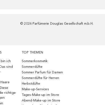
©
2026
Parfümerie Douglas Gesellschaft m.b.H.
S
TOP THEMEN
bin ich
Sommerkosmetik
 Das sind
Sommerdüfte
e
Sommer Parfum für Damen
Sommerdüfte für Herren
e Haare
Herbstdüfte
 Diese
Make-up-Services
ie richtige
Tages-Make-up im Store
gen
Abend-Make-up im Store
ain