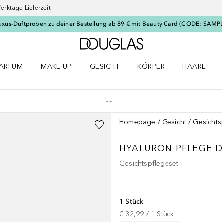
erktage Lieferzeit
uxus-Duftproben zu deiner Bestellung ab 89 € mit Beauty Card (CODE: SAMP
Zur Douglas Startseite
ARFUM
MAKE-UP
GESICHT
KÖRPER
HAARE
ffnen
arfum Menü öffnen
Make-up Menü öffnen
Gesicht Menü öffnen
Körper Menü öffnen
Haare Menü
Homepage
Gesicht
Gesichts
HYALURON PFLEGE 
Gesichtspflegeset
1 Stück
€ 32,99
 / 
1
Stück