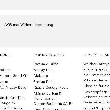
AGB und Widerrufsbelehrung
ODUKTE
TOP KATEGORIEN
BEAUTY TREND
Parfum & Düfte
Welcher Farbtyp 
radoxe
Beauty Deals
EdP, EdT & Co.:
die Unterschied
Herrera Good Girl
Make-up
Milien entfernen
uvage
Parfum-Deals
Glossing für di
AUTY Easy Bake
Rituals Geschenksets
Gesichtspflege:
Männerparfum &
Reihenfolge ist d
ancis Kurkdjian
Herrenparfum
Dauerwelle pfle
 Rouge 540
Damen Parfum im SALE
o Born In Roma
Lip Tint & Lip St
Yves Saint Laurent