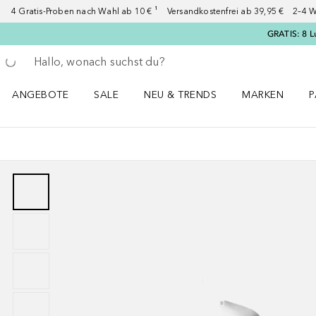
4 Gratis-Proben nach Wahl ab 10 € ¹ Versandkostenfrei ab 39,95 € 2–4 W
GRATIS: 8 L
Gehe zurück
Suche ausführen
ANGEBOTE
SALE
NEU & TRENDS
MARKEN
P
Angebote Menü öffnen
Sale Menü öffnen
NEU & TRENDS Menü öffnen
MARKEN Menü ö
P