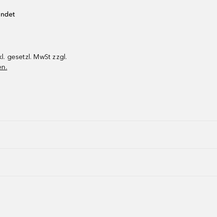
endet
kl. gesetzl. MwSt zzgl.
en.