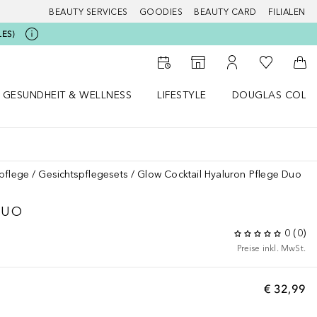
BEAUTY SERVICES
GOODIES
BEAUTY CARD
FILIALEN
LES)
Zu Meiner 
Zum Storefinder
Zu Meinem Kunde
Zum
GESUNDHEIT & WELLNESS
LIFESTYLE
DOUGLAS COLL
 öffnen
Gesundheit & Wellness Menü öffnen
Lifestyle Menü öffnen
Douglas Collecti
pflege
Gesichtspflegesets
Glow Cocktail Hyaluron Pflege Duo
DUO
0
(
0
)
Preise inkl. MwSt.
€ 32,99